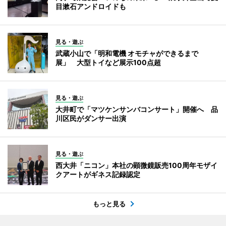
目漱石アンドロイドも
見る・遊ぶ
武蔵小山で「明和電機 オモチャができるまで
展」 大型トイなど展示100点超
見る・遊ぶ
大井町で「マツケンサンバコンサート」開催へ 品
川区民がダンサー出演
見る・遊ぶ
西大井「ニコン」本社の顕微鏡販売100周年モザイ
クアートがギネス記録認定
もっと見る