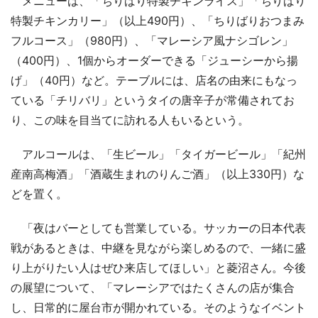
メニューは、「ちりばり特製チキンライス」「ちりばり
特製チキンカリー」（以上490円）、「ちりばりおつまみ
フルコース」（980円）、「マレーシア風ナシゴレン」
（400円）、1個からオーダーできる「ジューシーから揚
げ」（40円）など。テーブルには、店名の由来にもなっ
ている「チリバリ」というタイの唐辛子が常備されてお
り、この味を目当てに訪れる人もいるという。
アルコールは、「生ビール」「タイガービール」「紀州
産南高梅酒」「酒蔵生まれのりんご酒」（以上330円）な
どを置く。
「夜はバーとしても営業している。サッカーの日本代表
戦があるときは、中継を見ながら楽しめるので、一緒に盛
り上がりたい人はぜひ来店してほしい」と菱沼さん。今後
の展望について、「マレーシアではたくさんの店が集合
し、日常的に屋台市が開かれている。そのようなイベント