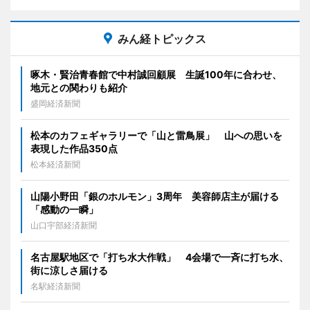
みん経トピックス
啄木・賢治青春館で中村誠回顧展 生誕100年に合わせ、
地元との関わりも紹介
盛岡経済新聞
松本のカフェギャラリーで「山と雷鳥展」 山への思いを
表現した作品350点
松本経済新聞
山陽小野田「銀のホルモン」3周年 美容師店主が届ける
「感動の一瞬」
山口宇部経済新聞
名古屋駅地区で「打ち水大作戦」 4会場で一斉に打ち水、
街に涼しさ届ける
名駅経済新聞