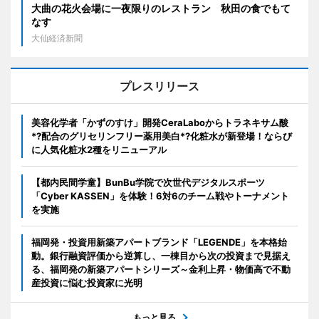
大曲の花火会場に一夜限りのレストラン 秋田の食でもて
なす
大仙経済新聞
プレスリリース
美容化学者「かずのすけ」開発CeraLaboからトラネキサム酸
*?配合のグリセリンフリー薬用美白*?化粧水が新登場！ならび
に人気化粧水2種をリニューアル
【都内民間学童】BunBu学院で次世代デジタルスポーツ
「Cyber KASSEN」を体験！6対6のチーム戦やトーナメント
を実施
福岡発・投資用新築アパートブランド「LEGENDE」を本格始
動。銀行融資評価から逆算し、一棟目から次の投資まで見据え
る、福岡発の新築アパートシリーズ～金利上昇・物価高で不動
産投資に悩む投資家に光明
もっと見る