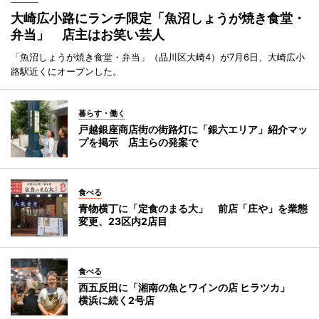
大崎広小路にランチ限定「魚沼しょうが焼き食堂・
弁当」 店主はお笑い芸人
「魚沼しょうが焼き食堂・弁当」（品川区大崎4）が7月6日、大崎広小
路駅近くにオープンした。
暮らす・働く
戸越銀座商店街の街路灯に「銀六エリア」紹介マッ
プを掲示 店主らの発案で
食べる
青物横丁に「定食のまる大」 前店「庄や」を業態
変更、23区内2店目
食べる
西五反田に「湘南の魚とワインの店 ヒラツカ」
横浜に続く2号店