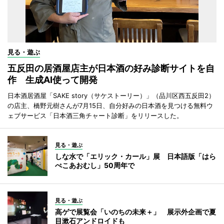
見る・遊ぶ
五反田の居酒屋店主が日本酒の好み診断サイトを自
作 生成AI使って開発
日本酒居酒屋「SAKE story（サケストーリー）」（品川区西五反田2）
の店主、橋野元樹さんが7月15日、自分好みの日本酒を見つける無料ウ
ェブサービス「日本酒三角チャート診断」をリリースした。
見る・遊ぶ
しな水で「エリック・カール」展 日本語版「はら
ぺこあおむし」50周年で
見る・遊ぶ
高ゲで展覧会「いのちの未来＋」 展示外企画で夏
目漱石アンドロイドも