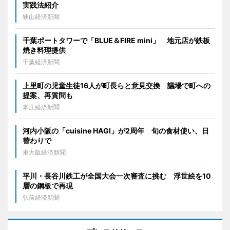
実践法紹介
狭山経済新聞
千葉ポートタワーで「BLUE＆FIRE mini」 地元店が鉄板
焼き料理提供
千葉経済新聞
上里町の児童生徒16人が町長らと意見交換 議場で町への
提案、再質問も
本庄経済新聞
河内小阪の「cuisine HAGI」が2周年 旬の食材使い、日
替わりで
東大阪経済新聞
平川・長谷川鉄工が全国大会一次審査に挑む 浮世絵を10
層の鋼板で再現
弘前経済新聞