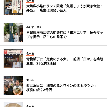
食べる
大崎広小路にランチ限定「魚沼しょうが焼き食堂・
弁当」 店主はお笑い芸人
暮らす・働く
戸越銀座商店街の街路灯に「銀六エリア」紹介マッ
プを掲示 店主らの発案で
食べる
青物横丁に「定食のまる大」 前店「庄や」を業態
変更、23区内2店目
食べる
西五反田に「湘南の魚とワインの店 ヒラツカ」
横浜に続く2号店
食べる