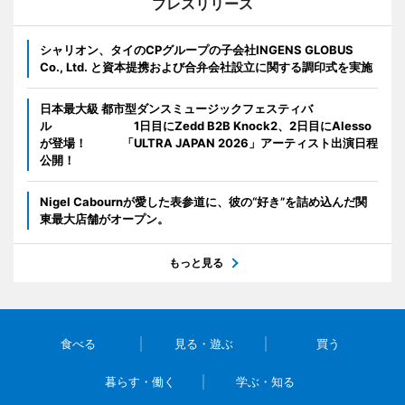
プレスリリース
シャリオン、タイのCPグループの子会社INGENS GLOBUS
Co., Ltd. と資本提携および合弁会社設立に関する調印式を実施
日本最大級 都市型ダンスミュージックフェスティバ
ル 1日目にZedd B2B Knock2、2日目にAlesso
が登場！ 「ULTRA JAPAN 2026」アーティスト出演日程
公開！
Nigel Cabournが愛した表参道に、彼の“好き”を詰め込んだ関
東最大店舗がオープン。
もっと見る
食べる
見る・遊ぶ
買う
暮らす・働く
学ぶ・知る