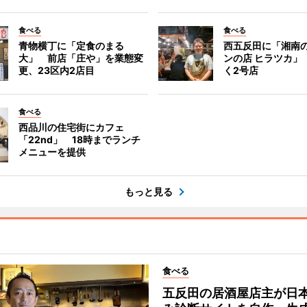
食べる
食べる
青物横丁に「定食のまる
西五反田に「湘南
大」 前店「庄や」を業態変
ンの店 ヒラツカ」
更、23区内2店目
く2号店
食べる
西品川の住宅街にカフェ
「22nd」 18時までランチ
メニューを提供
もっと見る
食べる
五反田の居酒屋店主が日