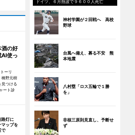
ドイツ、６月熱波で９６００人死亡
神村学園が２回戦へ 高校
野球
本酒の好
台風へ備え、募る不安 熊
AI使っ
本地震
ストーリ
、橋野元樹
を見つける
八村塁「ロス五輪で１勝
ャート診
を」
街路灯に
非核三原則見直し、予断せ
介マップを
ず
案で