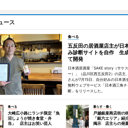
ュース
食べる
五反田の居酒屋店主が日
み診断サイトを自作 生成
て開発
日本酒居酒屋「SAKE story（サケ
ー）」（品川区西五反田2）の店主
さんが7月15日、自分好みの日本酒
無料ウェブサービス「日本酒三角チ
断」をリリースした。
食べる
暮らす・働く
大崎広小路にランチ限定「魚
戸越銀座商店街の
沼しょうが焼き食堂・弁
「銀六エリア」紹
当」 店主はお笑い芸人
掲示 店主らの発