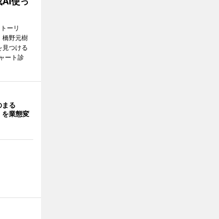
AI使っ
ストーリ
、橋野元樹
を見つける
ャート診
のまる
」を業態変