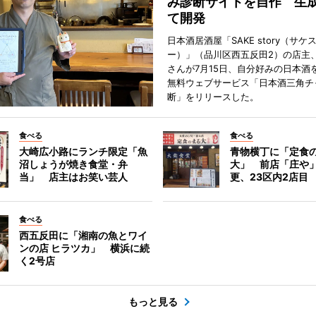
み診断サイトを自作 生成
て開発
日本酒居酒屋「SAKE story（サケ
ー）」（品川区西五反田2）の店主
さんが7月15日、自分好みの日本酒
無料ウェブサービス「日本酒三角チ
断」をリリースした。
食べる
食べる
大崎広小路にランチ限定「魚
青物横丁に「定食
沼しょうが焼き食堂・弁
大」 前店「庄や
当」 店主はお笑い芸人
更、23区内2店目
食べる
西五反田に「湘南の魚とワイ
ンの店 ヒラツカ」 横浜に続
く2号店
もっと見る