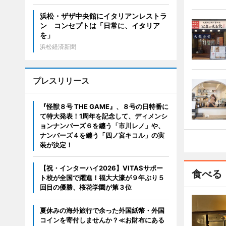
浜松・ザザ中央館にイタリアンレストラ
ン コンセプトは「日常に、イタリア
を」
浜松経済新聞
プレスリリース
『怪獣８号 THE GAME』、８号の日特番に
て特大発表！1周年を記念して、ディメンシ
ョンナンバーズ６を纏う「市川レノ」や、
ナンバーズ４を纏う「四ノ宮キコル」の実
装が決定！
【祝・インターハイ2026】VITASサポー
食べる
ト校が全国で躍進！福大大濠が９年ぶり５
回目の優勝、桜花学園が第３位
夏休みの海外旅行で余った外国紙幣・外国
コインを寄付しませんか？≪お財布にある