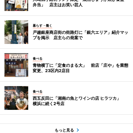
弁当」 店主はお笑い芸人
暮らす・働く
戸越銀座商店街の街路灯に「銀六エリア」紹介マッ
プを掲示 店主らの発案で
食べる
青物横丁に「定食のまる大」 前店「庄や」を業態
変更、23区内2店目
食べる
西五反田に「湘南の魚とワインの店 ヒラツカ」
横浜に続く2号店
もっと見る