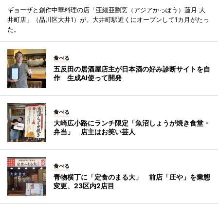
ギョーザと創作中華料理の店「亜細亜割烹（アジアかっぽう）蓮月 大
井町店」（品川区大井1）が、大井町駅近くにオープンして1カ月がたっ
た。
食べる
五反田の居酒屋店主が日本酒の好み診断サイトを自
作 生成AI使って開発
食べる
大崎広小路にランチ限定「魚沼しょうが焼き食堂・
弁当」 店主はお笑い芸人
食べる
青物横丁に「定食のまる大」 前店「庄や」を業態
変更、23区内2店目