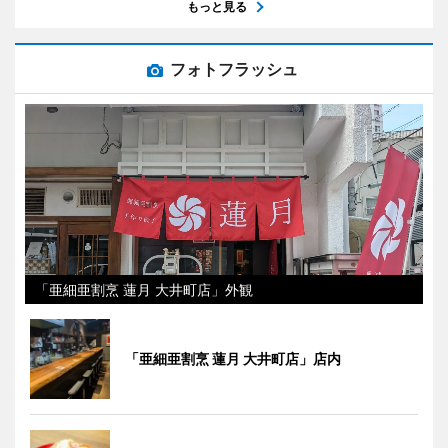
もっと見る
フォトフラッシュ
「亜細亜割烹 蓮月 大井町店」外観
「亜細亜割烹 蓮月 大井町店」店内