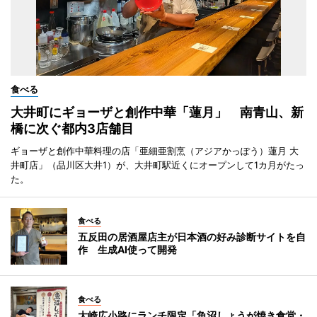
食べる
大井町にギョーザと創作中華「蓮月」 南青山、新
橋に次ぐ都内3店舗目
ギョーザと創作中華料理の店「亜細亜割烹（アジアかっぽう）蓮月 大
井町店」（品川区大井1）が、大井町駅近くにオープンして1カ月がたっ
た。
食べる
五反田の居酒屋店主が日本酒の好み診断サイトを自
作 生成AI使って開発
食べる
大崎広小路にランチ限定「魚沼しょうが焼き食堂・