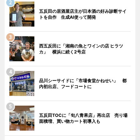
五反田の居酒屋店主が日本酒の好み診断サイ
トを自作 生成AI使って開発
西五反田に「湘南の魚とワインの店 ヒラツ
カ」 横浜に続く2号店
品川シーサイドに「市場食堂かねせい」 都
内初出店、フードコートに
五反田TOCに「旬八青果店」再出店 売り場
面積増、買い物カート初導入も