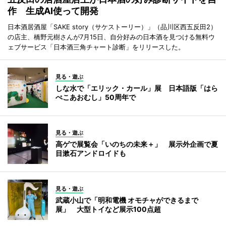
作 生成AI使って開発
日本酒居酒屋「SAKE story（サケストーリー）」（品川区西五反田2）
の店主、橋野元樹さんが7月15日、自分好みの日本酒を見つける無料ウ
ェブサービス「日本酒三角チャート診断」をリリースした。
見る・遊ぶ
しな水で「エリック・カール」展 日本語版「はら
ぺこあおむし」50周年で
見る・遊ぶ
高ゲで展覧会「いのちの未来＋」 展示外企画で夏
目漱石アンドロイドも
見る・遊ぶ
武蔵小山で「明和電機 オモチャができるまで
展」 大型トイなど展示100点超