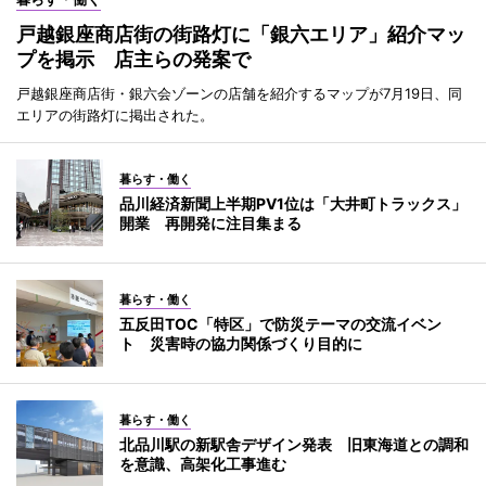
戸越銀座商店街の街路灯に「銀六エリア」紹介マッ
プを掲示 店主らの発案で
戸越銀座商店街・銀六会ゾーンの店舗を紹介するマップが7月19日、同
エリアの街路灯に掲出された。
暮らす・働く
品川経済新聞上半期PV1位は「大井町トラックス」
開業 再開発に注目集まる
暮らす・働く
五反田TOC「特区」で防災テーマの交流イベン
ト 災害時の協力関係づくり目的に
暮らす・働く
北品川駅の新駅舎デザイン発表 旧東海道との調和
を意識、高架化工事進む