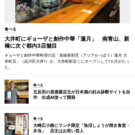
食べる
大井町にギョーザと創作中華「蓮月」 南青山、新
橋に次ぐ都内3店舗目
ギョーザと創作中華料理の店「亜細亜割烹（アジアかっぽう）蓮月 大
井町店」（品川区大井1）が、大井町駅近くにオープンして1カ月がたっ
た。
食べる
五反田の居酒屋店主が日本酒の好み診断サイトを自
作 生成AI使って開発
食べる
大崎広小路にランチ限定「魚沼しょうが焼き食堂・
弁当」 店主はお笑い芸人