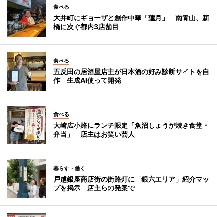
食べる
大井町にギョーザと創作中華「蓮月」 南青山、新
橋に次ぐ都内3店舗目
食べる
五反田の居酒屋店主が日本酒の好み診断サイトを自
作 生成AI使って開発
食べる
大崎広小路にランチ限定「魚沼しょうが焼き食堂・
弁当」 店主はお笑い芸人
暮らす・働く
戸越銀座商店街の街路灯に「銀六エリア」紹介マッ
プを掲示 店主らの発案で