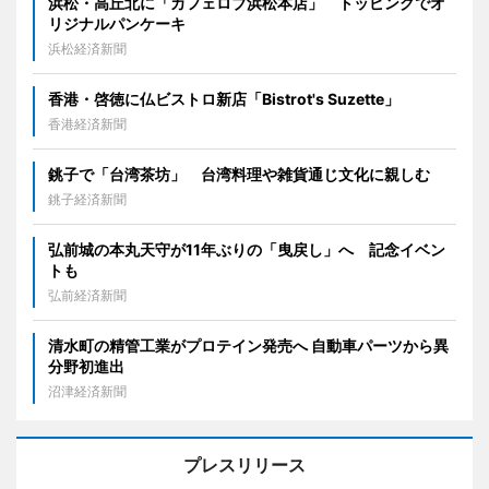
浜松・高丘北に「カフェロブ浜松本店」 トッピングでオ
リジナルパンケーキ
浜松経済新聞
香港・啓徳に仏ビストロ新店「Bistrot's Suzette」
香港経済新聞
銚子で「台湾茶坊」 台湾料理や雑貨通じ文化に親しむ
銚子経済新聞
弘前城の本丸天守が11年ぶりの「曳戻し」へ 記念イベン
トも
弘前経済新聞
清水町の精管工業がプロテイン発売へ 自動車パーツから異
分野初進出
沼津経済新聞
プレスリリース