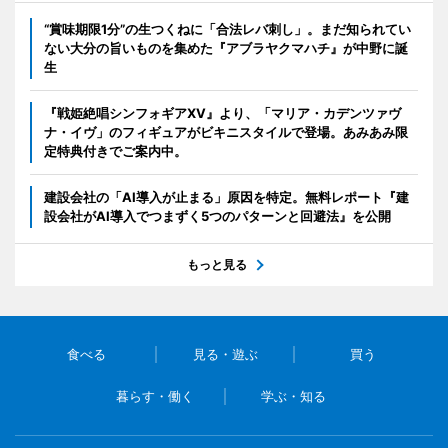
“賞味期限1分”の生つくねに「合法レバ刺し」。まだ知られてい
ない大分の旨いものを集めた『アブラヤクマハチ』が中野に誕
生
『戦姫絶唱シンフォギアXV』より、「マリア・カデンツァヴ
ナ・イヴ」のフィギュアがビキニスタイルで登場。あみあみ限
定特典付きでご案内中。
建設会社の「AI導入が止まる」原因を特定。無料レポート『建
設会社がAI導入でつまずく5つのパターンと回避法』を公開
もっと見る
食べる
見る・遊ぶ
買う
暮らす・働く
学ぶ・知る