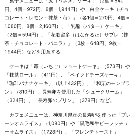
菓子メニューは「兎（うさぎ）ケーキ」（2個＝540
円、4個＝972円、8個＝1,944円）や「白金ケーキ（チョ
コレート・レモン・抹茶・苺）」（各1個＝270円、4個＝
1,080円、8個＝2,160円）、「乳酪（バター）ケーキ」
（2個＝594円）、「花歌留多（はなかるた）サブレ（抹
茶・チョコレート・バニラ）」（3枚＝648円、9枚＝
1,944円）などを用意する。
ケーキは「苺（いちご）ショートケーキ」（573円）や
「抹茶ロール」（411円）、「ベイクドチーズケーキ」
「珈琲バナナケーキ」（以上432円）、「和栗のモンブラ
ン」（810円）、長寿卵を使用した「シュークリーム」
（324円）、「長寿卵のプリン」（378円）など。
カフェメニューは、神奈川県産の長寿卵を使った「プレ
ーンオムライス」（1,080円）や「黒毛和牛ビーフシチュ
ーオムライス」（1,728円）、「フレンチトースト」