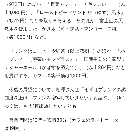
（972円）のほか、「野菜カレー」「チキンカレー」（以
上1,080円）、「ローストビーフサンド 柚（ゆず）風味」
（1,512円）などを取りそろえる。そのほか、富士山の天
然氷を使用した「かき氷（苺・抹茶・マンゴー・白桃）」
（各1,080円）など。
ドリンクはコーヒーや紅茶（以上756円）のほか、「ハ
ーブティー（煎茶レモングラス）」「国産生姜の自家製ジ
ンジャーエール（かぼすを添えて）」（以上864円）など
を提供する。カフェの客単価は1,300円。
今後の展望について、相澤さんは「まずはブランドの認
知度を上げ、ファンを増やしていきたい」と話す。「ゆく
ゆくは、もう1軒出店したい」とも。
営業時間は10時～19時30分（カフェのラストオーダー
は19時）。