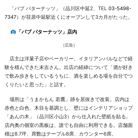
「パブ バターナッツ」（品川区中延2、TEL
03-5498-
7347
）が荏原中延駅近くにオープンして3カ月がたった。
「パブ バターナッツ」店内
［広告］
店主は洋菓子店やベーカリー、イタリアンバルなどで経
験を積んできた末吉さん。出店の経緯について「酒が好き
で飲み歩きをしているうちに、酒を楽しめる場を自分でつ
くりたいと思った」と話す。
場所は「うまかもん 若鷹」跡を居抜きで改装。店内は
赤色と白色、木目を基調とし、壁にはインテリアショップ
「あんの木」（品川区小山3）から仕入れた壁紙を貼る。
店内奥の個室の黒板は、誰でも自由に利用できる。店舗面
積は8.7坪、席数はテーブル8席、カウンター6席。