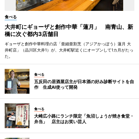
食べる
大井町にギョーザと創作中華「蓮月」 南青山、新
橋に次ぐ都内3店舗目
ギョーザと創作中華料理の店「亜細亜割烹（アジアかっぽう）蓮月 大
井町店」（品川区大井1）が、大井町駅近くにオープンして1カ月がたっ
た。
食べる
五反田の居酒屋店主が日本酒の好み診断サイトを自
作 生成AI使って開発
食べる
大崎広小路にランチ限定「魚沼しょうが焼き食堂・
弁当」 店主はお笑い芸人