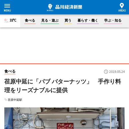
33°C
食べる
見る・遊ぶ
買う
暮らす・働く
学ぶ・知る
食べる
2019.05.24
荏原中延に「パブ バターナッツ」 手作り料
理をリーズナブルに提供
荏原中延駅