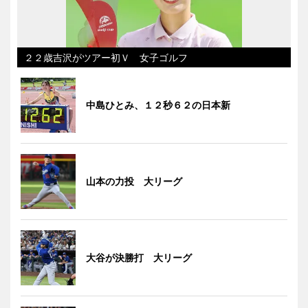
２２歳吉沢がツアー初Ｖ 女子ゴルフ
中島ひとみ、１２秒６２の日本新
山本の力投 大リーグ
大谷が決勝打 大リーグ