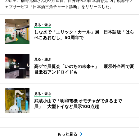
の店主、橋野元樹さんが7月15日、自分好みの日本酒を見つける無料ウ
ェブサービス「日本酒三角チャート診断」をリリースした。
見る・遊ぶ
しな水で「エリック・カール」展 日本語版「はら
ぺこあおむし」50周年で
見る・遊ぶ
高ゲで展覧会「いのちの未来＋」 展示外企画で夏
目漱石アンドロイドも
見る・遊ぶ
武蔵小山で「明和電機 オモチャができるまで
展」 大型トイなど展示100点超
もっと見る