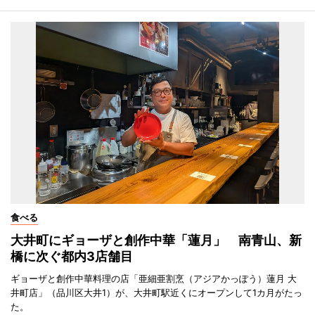
食べる
大井町にギョーザと創作中華「蓮月」 南青山、新
橋に次ぐ都内3店舗目
ギョーザと創作中華料理の店「亜細亜割烹（アジアかっぽう）蓮月 大
井町店」（品川区大井1）が、大井町駅近くにオープンして1カ月がたっ
た。