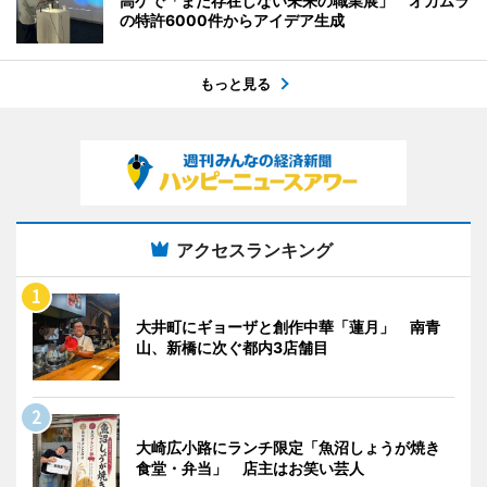
高ゲで「まだ存在しない未来の職業展」 オカムラ
の特許6000件からアイデア生成
もっと見る
アクセスランキング
大井町にギョーザと創作中華「蓮月」 南青
山、新橋に次ぐ都内3店舗目
大崎広小路にランチ限定「魚沼しょうが焼き
食堂・弁当」 店主はお笑い芸人