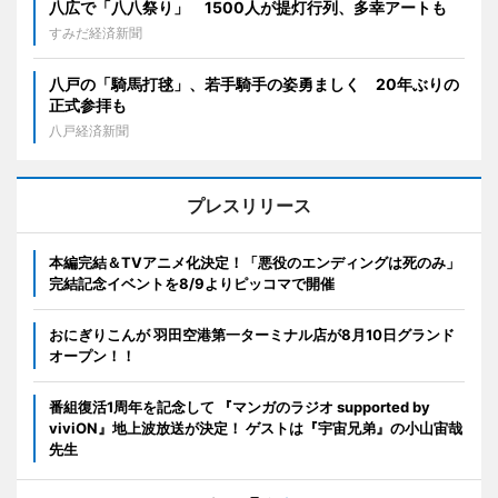
八広で「八八祭り」 1500人が提灯行列、多幸アートも
すみだ経済新聞
八戸の「騎馬打毬」、若手騎手の姿勇ましく 20年ぶりの
正式参拝も
八戸経済新聞
プレスリリース
本編完結＆TVアニメ化決定！「悪役のエンディングは死のみ」
完結記念イベントを8/9よりピッコマで開催
おにぎりこんが 羽田空港第一ターミナル店が8月10日グランド
オープン！！
番組復活1周年を記念して 『マンガのラジオ supported by
viviON』地上波放送が決定！ ゲストは『宇宙兄弟』の小山宙哉
先生