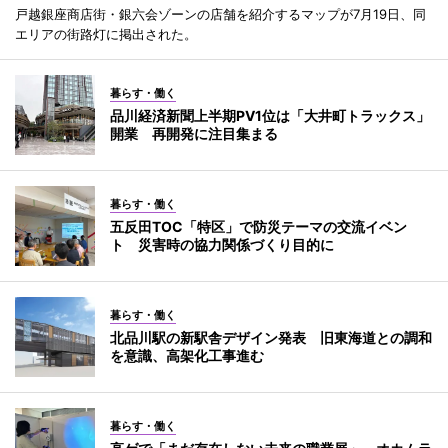
戸越銀座商店街・銀六会ゾーンの店舗を紹介するマップが7月19日、同
エリアの街路灯に掲出された。
暮らす・働く
品川経済新聞上半期PV1位は「大井町トラックス」
開業 再開発に注目集まる
暮らす・働く
五反田TOC「特区」で防災テーマの交流イベン
ト 災害時の協力関係づくり目的に
暮らす・働く
北品川駅の新駅舎デザイン発表 旧東海道との調和
を意識、高架化工事進む
暮らす・働く