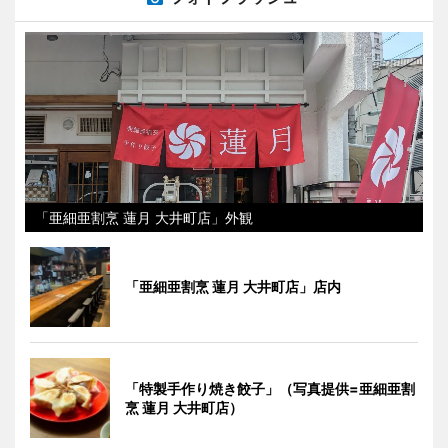
「亜細亜割烹 蓮月 大井町店」外観
「亜細亜割烹 蓮月 大井町店」店内
「特製手作り焼き餃子」（写真提供=亜細亜割
烹 蓮月 大井町店）