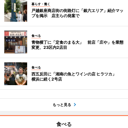
暮らす・働く
戸越銀座商店街の街路灯に「銀六エリア」紹介マッ
プを掲示 店主らの発案で
食べる
青物横丁に「定食のまる大」 前店「庄や」を業態
変更、23区内2店目
食べる
西五反田に「湘南の魚とワインの店 ヒラツカ」
横浜に続く2号店
もっと見る
食べる