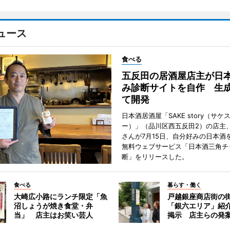
ュース
食べる
五反田の居酒屋店主が日
み診断サイトを自作 生成
て開発
日本酒居酒屋「SAKE story（サケ
ー）」（品川区西五反田2）の店主
さんが7月15日、自分好みの日本酒
無料ウェブサービス「日本酒三角チ
断」をリリースした。
食べる
暮らす・働く
大崎広小路にランチ限定「魚
戸越銀座商店街の
沼しょうが焼き食堂・弁
「銀六エリア」紹
当」 店主はお笑い芸人
掲示 店主らの発