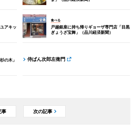
食べる
ユアキッ
戸越銀座に持ち帰りギョーザ専門店「目黒
ぎょうざ宝舞」（品川経済新聞）
侍ぱん次郎左衛門
杉の木」
記事
次の記事