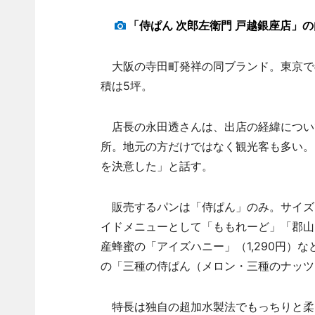
「侍ぱん 次郎左衛門 戸越銀座店」の
大阪の寺田町発祥の同ブランド。東京で
積は5坪。
店長の永田透さんは、出店の経緯につい
所。地元の方だけではなく観光客も多い。
を決意した」と話す。
販売するパンは「侍ぱん」のみ。サイズは1.
イドメニューとして「ももれーど」「郡山ト
産蜂蜜の「アイズハニー」（1,290円）
の「三種の侍ぱん（メロン・三種のナッツ
特長は独自の超加水製法でもっちりと柔