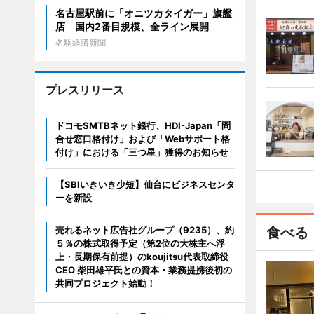
名古屋駅前に「オニツカタイガー」旗艦
店 国内2番目規模、全ライン展開
名駅経済新聞
プレスリリース
ドコモSMTBネット銀行、HDI-Japan「問
合せ窓口格付け」および「Webサポート格
付け」における「三つ星」獲得のお知らせ
【SBIいきいき少短】仙台にビジネスセンタ
ーを新設
売れるネット広告社グループ（9235）、約
食べる
５％の株式取得予定（第2位の大株主へ浮
上・長期保有前提）のkoujitsu代表取締役
CEO 柴田雄平氏との資本・業務提携後初の
共同プロジェクト始動！