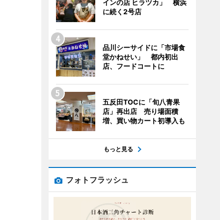
インの店 ヒラツカ」 横浜
に続く2号店
品川シーサイドに「市場食
堂かねせい」 都内初出
店、フードコートに
五反田TOCに「旬八青果
店」再出店 売り場面積
増、買い物カート初導入も
もっと見る
フォトフラッシュ