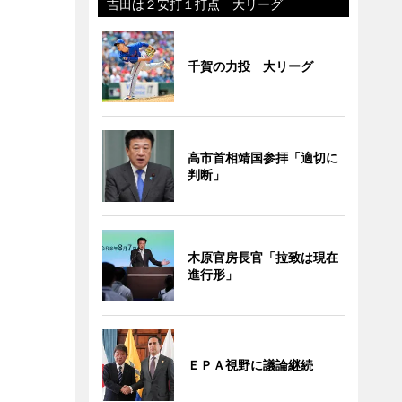
吉田は２安打１打点 大リーグ
千賀の力投 大リーグ
高市首相靖国参拝「適切に
判断」
木原官房長官「拉致は現在
進行形」
ＥＰＡ視野に議論継続