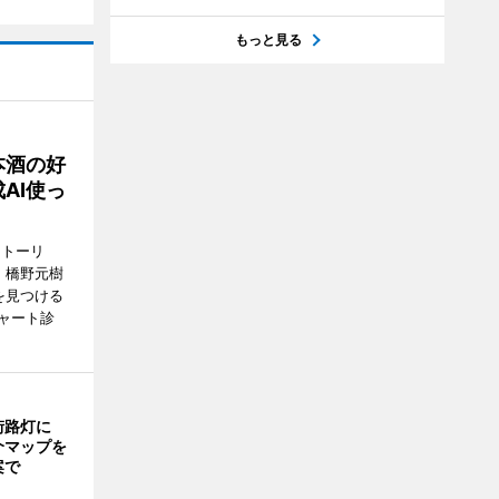
もっと見る
本酒の好
AI使っ
ストーリ
、橋野元樹
を見つける
ャート診
街路灯に
介マップを
案で