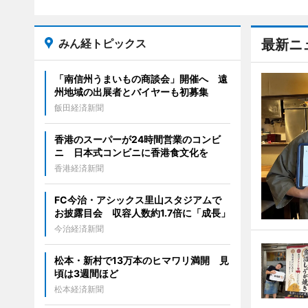
みん経トピックス
最新ニ
「南信州うまいもの商談会」開催へ 遠
州地域の出展者とバイヤーも初募集
飯田経済新聞
香港のスーパーが24時間営業のコンビ
ニ 日本式コンビニに香港食文化を
香港経済新聞
FC今治・アシックス里山スタジアムで
お披露目会 収容人数約1.7倍に「成長」
今治経済新聞
松本・新村で13万本のヒマワリ満開 見
頃は3週間ほど
松本経済新聞