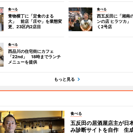
食べる
食べる
青物横丁に「定食のまる
西五反田に「湘南
大」 前店「庄や」を業態変
ンの店 ヒラツカ」
更、23区内2店目
く2号店
食べる
西品川の住宅街にカフェ
「22nd」 18時までランチ
メニューを提供
もっと見る
食べる
五反田の居酒屋店主が日
み診断サイトを自作 生成