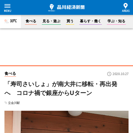
33°C
食べる
見る・遊ぶ
買う
暮らす・働く
学ぶ・知る
食べる
2020.10.27
「寿司さいしょ」が南大井に移転・再出発
へ コロナ禍で銀座からUターン
立会川駅