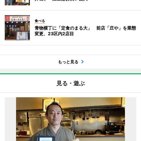
食べる
青物横丁に「定食のまる大」 前店「庄や」を業態
変更、23区内2店目
もっと見る
見る・遊ぶ