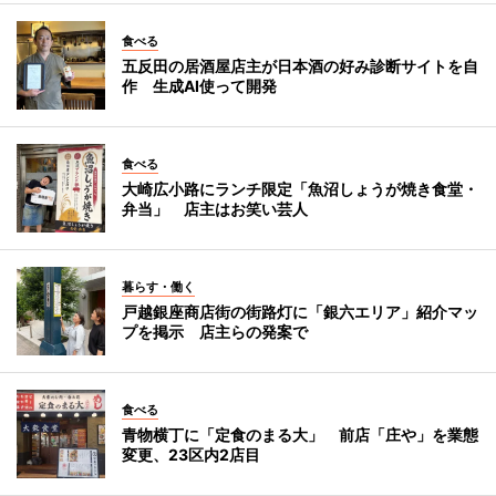
食べる
五反田の居酒屋店主が日本酒の好み診断サイトを自
作 生成AI使って開発
食べる
大崎広小路にランチ限定「魚沼しょうが焼き食堂・
弁当」 店主はお笑い芸人
暮らす・働く
戸越銀座商店街の街路灯に「銀六エリア」紹介マッ
プを掲示 店主らの発案で
食べる
青物横丁に「定食のまる大」 前店「庄や」を業態
変更、23区内2店目