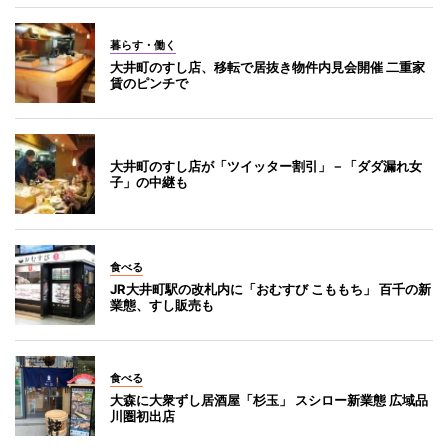
暮らす・働く
大井町のすし店、移転で居抜き物件内見会開催 二重家
賃のピンチで
大井町のすし店が「ツイッター割引」－「ダダ漏れ女
子」の中継も
食べる
JR大井町駅の改札内に「おむすび こももち」 百千の新
業態、すし販売も
食べる
大森に大衆ずし居酒屋「杉玉」 スシロー新業態 広域品
川圏初出店