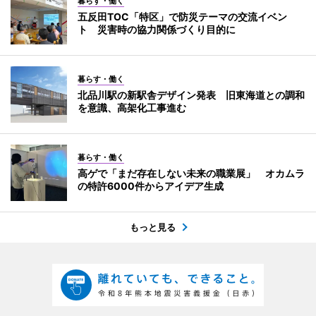
暮らす・働く
五反田TOC「特区」で防災テーマの交流イベン
ト 災害時の協力関係づくり目的に
暮らす・働く
北品川駅の新駅舎デザイン発表 旧東海道との調和
を意識、高架化工事進む
暮らす・働く
高ゲで「まだ存在しない未来の職業展」 オカムラ
の特許6000件からアイデア生成
もっと見る