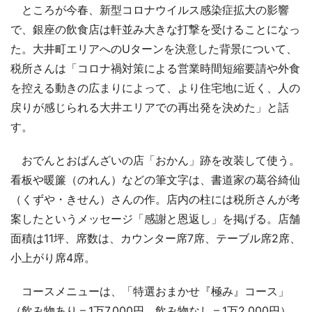
ところが今春、新型コロナウイルス感染症拡大の影響
で、銀座の飲食店は軒並み大きな打撃を受けることになっ
た。大井町エリアへのUターンを決意した背景について、
税所さんは「コロナ禍対策による営業時間短縮要請や外食
を控える動きの広まりによって、より住宅地に近く、人の
戻りが感じられる大井エリアでの再出発を決めた」と話
す。
おでんとおばんざいの店「おかん」跡を改装して使う。
看板や暖簾（のれん）などの筆文字は、書道家の葛谷綺仙
（くずや・きせん）さんの作。店内の柱には税所さんが考
案したというメッセージ「感謝と恩返し」を掲げる。店舗
面積は11坪、席数は、カウンター席7席、テーブル席2席、
小上がり席4席。
コースメニューは、「特選おまかせ『極み』コース」
（飲み物あり＝1万7,000円、飲み物なし＝1万2,000円）