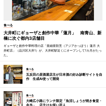
食べる
大井町にギョーザと創作中華「蓮月」 南青山、新
橋に次ぐ都内3店舗目
ギョーザと創作中華料理の店「亜細亜割烹（アジアかっぽう）蓮月 大
井町店」（品川区大井1）が、大井町駅近くにオープンして1カ月がたっ
た。
食べる
五反田の居酒屋店主が日本酒の好み診断サイトを自
作 生成AI使って開発
食べる
大崎広小路にランチ限定「魚沼しょうが焼き食堂・
弁当」 店主はお笑い芸人