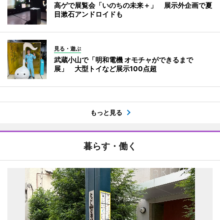
高ゲで展覧会「いのちの未来＋」 展示外企画で夏
目漱石アンドロイドも
見る・遊ぶ
武蔵小山で「明和電機 オモチャができるまで
展」 大型トイなど展示100点超
もっと見る
暮らす・働く