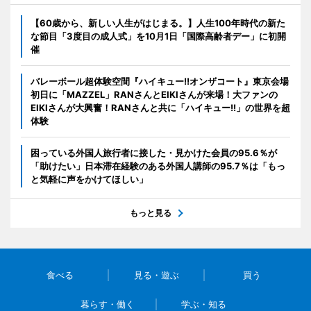
【60歳から、新しい人生がはじまる。】人生100年時代の新た
な節目「3度目の成人式」を10月1日「国際高齢者デー」に初開
催
バレーボール超体験空間『ハイキュー!!オンザコート』東京会場
初日に「MAZZEL」RANさんとEIKIさんが来場！大ファンの
EIKIさんが大興奮！RANさんと共に「ハイキュー!!」の世界を超
体験
困っている外国人旅行者に接した・見かけた会員の95.6％が
「助けたい」日本滞在経験のある外国人講師の95.7％は「もっ
と気軽に声をかけてほしい」
もっと見る
食べる
見る・遊ぶ
買う
暮らす・働く
学ぶ・知る