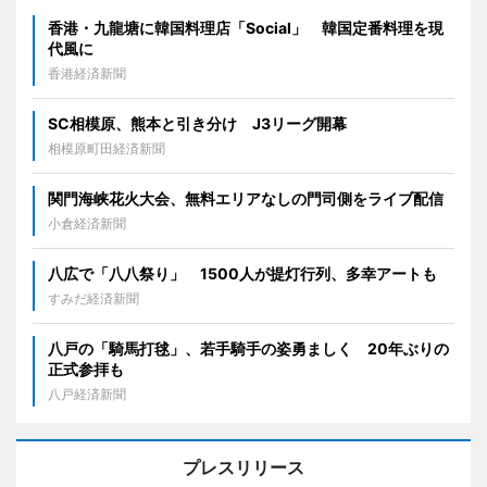
香港・九龍塘に韓国料理店「Social」 韓国定番料理を現
代風に
香港経済新聞
SC相模原、熊本と引き分け J3リーグ開幕
相模原町田経済新聞
関門海峡花火大会、無料エリアなしの門司側をライブ配信
小倉経済新聞
八広で「八八祭り」 1500人が提灯行列、多幸アートも
すみだ経済新聞
八戸の「騎馬打毬」、若手騎手の姿勇ましく 20年ぶりの
正式参拝も
八戸経済新聞
プレスリリース