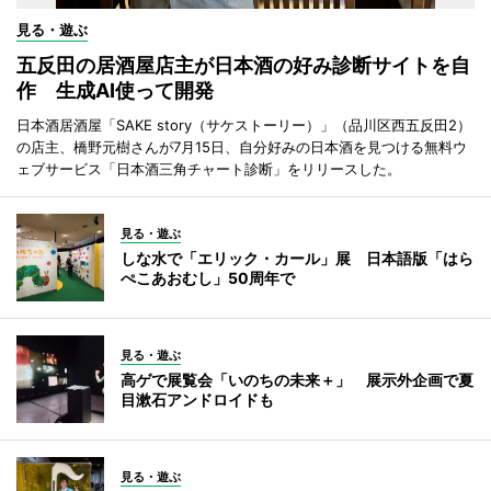
見る・遊ぶ
五反田の居酒屋店主が日本酒の好み診断サイトを自
作 生成AI使って開発
日本酒居酒屋「SAKE story（サケストーリー）」（品川区西五反田2）
の店主、橋野元樹さんが7月15日、自分好みの日本酒を見つける無料ウ
ェブサービス「日本酒三角チャート診断」をリリースした。
見る・遊ぶ
しな水で「エリック・カール」展 日本語版「はら
ぺこあおむし」50周年で
見る・遊ぶ
高ゲで展覧会「いのちの未来＋」 展示外企画で夏
目漱石アンドロイドも
見る・遊ぶ