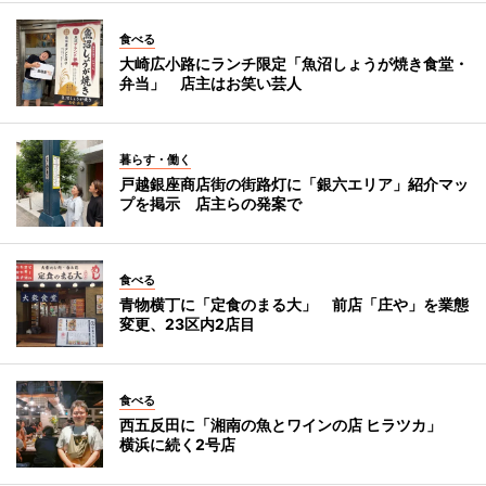
食べる
大崎広小路にランチ限定「魚沼しょうが焼き食堂・
弁当」 店主はお笑い芸人
暮らす・働く
戸越銀座商店街の街路灯に「銀六エリア」紹介マッ
プを掲示 店主らの発案で
食べる
青物横丁に「定食のまる大」 前店「庄や」を業態
変更、23区内2店目
食べる
西五反田に「湘南の魚とワインの店 ヒラツカ」
横浜に続く2号店