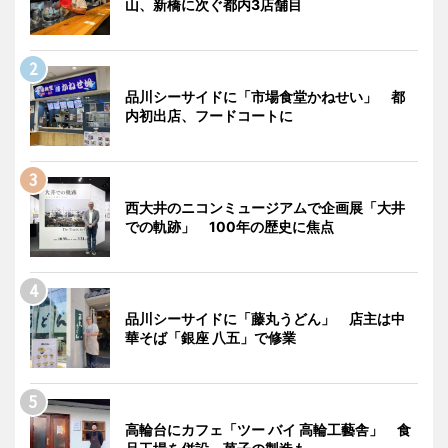
山、新橋に次ぐ都内3店舗目
品川シーサイドに「市場食堂かねせい」 都
内初出店、フードコートに
西大井のニコンミュージアムで企画展「大井
での軌跡」 100年の歴史に焦点
品川シーサイドに「藤丸うどん」 店主は中
華そば「銀座 八五」で修業
高輪台にカフェ「ツー バイ 高輪工藝舎」 食