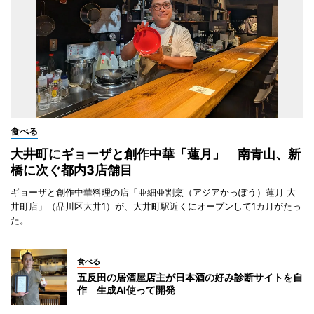
食べる
大井町にギョーザと創作中華「蓮月」 南青山、新
橋に次ぐ都内3店舗目
ギョーザと創作中華料理の店「亜細亜割烹（アジアかっぽう）蓮月 大
井町店」（品川区大井1）が、大井町駅近くにオープンして1カ月がたっ
た。
食べる
五反田の居酒屋店主が日本酒の好み診断サイトを自
作 生成AI使って開発