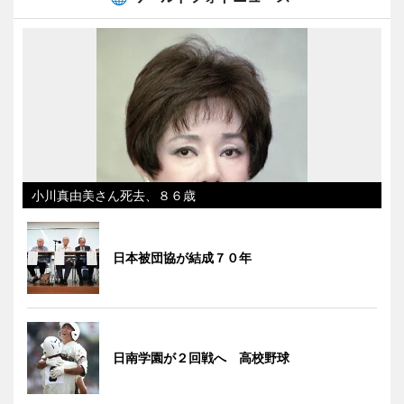
小川真由美さん死去、８６歳
日本被団協が結成７０年
日南学園が２回戦へ 高校野球