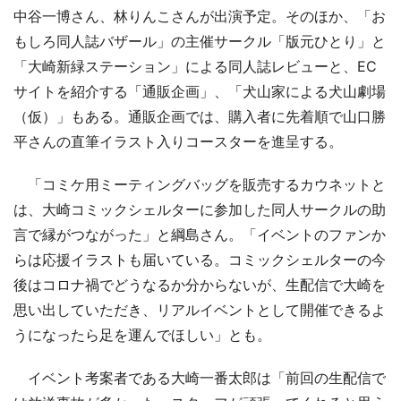
中谷一博さん、林りんこさんが出演予定。そのほか、「お
もしろ同人誌バザール」の主催サークル「版元ひとり」と
「大崎新緑ステーション」による同人誌レビューと、EC
サイトを紹介する「通販企画」、「犬山家による犬山劇場
（仮）」もある。通販企画では、購入者に先着順で山口勝
平さんの直筆イラスト入りコースターを進呈する。
「コミケ用ミーティングバッグを販売するカウネットと
は、大崎コミックシェルターに参加した同人サークルの助
言で縁がつながった」と綱島さん。「イベントのファンか
らは応援イラストも届いている。コミックシェルターの今
後はコロナ禍でどうなるか分からないが、生配信で大崎を
思い出していただき、リアルイベントとして開催できるよ
うになったら足を運んでほしい」とも。
イベント考案者である大崎一番太郎は「前回の生配信で