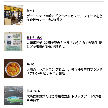
食べる
ゲートシティ大崎に「ターバンカレー」 フォークを使
う金沢カレー、都内1号店
暮らす・働く
大崎駅開業120周年記念キャラ「おうさき」が誕生 悲
しげな表情がSNSで話題に
食べる
大崎の「レストラン アロム」、持ち帰り専門ブランド
「フレンチ ビリヤニ」開始
学ぶ・知る
大崎に加熱式たばこ専用喫煙所 トリックアートで3密
回避促す