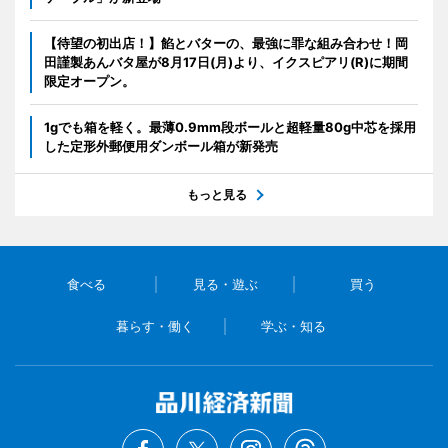
【待望の初出店！】餡とバターの、最強に罪な組み合わせ！岡
田謹製あんバタ屋が8月17日(月)より、イクスピアリ(R)に期間
限定オープン。
1gでも箱を軽く。最薄0.9mm段ボールと超軽量80g中芯を採用
した定形外郵便用ダンボール箱が新発売
もっと見る
食べる
見る・遊ぶ
買う
暮らす・働く
学ぶ・知る