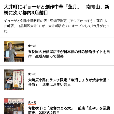
大井町にギョーザと創作中華「蓮月」 南青山、新
橋に次ぐ都内3店舗目
ギョーザと創作中華料理の店「亜細亜割烹（アジアかっぽう）蓮月 大
井町店」（品川区大井1）が、大井町駅近くにオープンして1カ月がたっ
た。
食べる
五反田の居酒屋店主が日本酒の好み診断サイトを自
作 生成AI使って開発
食べる
大崎広小路にランチ限定「魚沼しょうが焼き食堂・
弁当」 店主はお笑い芸人
食べる
青物横丁に「定食のまる大」 前店「庄や」を業態
変更、23区内2店目