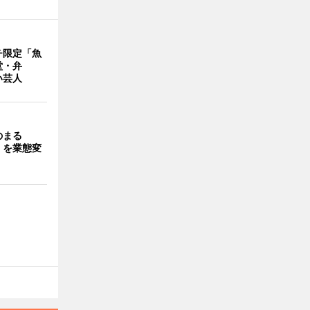
チ限定「魚
堂・弁
い芸人
のまる
」を業態変