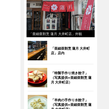
「亜細亜割烹 蓮月 大井町店」外観
「亜細亜割烹 蓮月 大井町
店」店内
「特製手作り焼き餃子」
（写真提供=亜細亜割烹 蓮
月 大井町店）
「羊肉の手作り水餃子」
（写真提供=亜細亜割烹 蓮