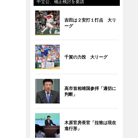
中立公、補正検討を要請
吉田は２安打１打点 大リ
ーグ
千賀の力投 大リーグ
高市首相靖国参拝「適切に
判断」
木原官房長官「拉致は現在
進行形」