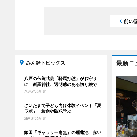
前の
みん経トピックス
最新ニ
八戸の伝統武芸「騎馬打毬」がお守り
に 新羅神社、透明感のある切り絵で
八戸経済新聞
さいたまで子ども向け体験イベント「夏
ラボ」 救命や防犯学ぶ
浦和経済新聞
飯田「ギャラリー南無」の睡蓮池 赤い