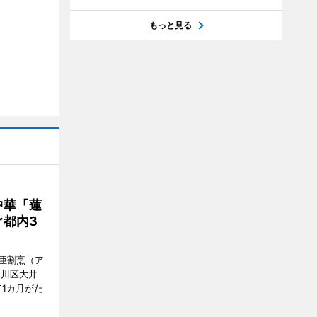
もっと見る
中華「蓮
都内3
亜割烹（ア
品川区大井
1カ月がた