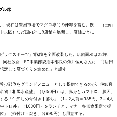
ブル席
業し、現在は豊洲市場でマグロ専門の仲卸を営む。飲
［広告］
中央区）など国内外に8店舗を展開し、店舗ごとに
ックスポーツ」1階跡を全面改装した。店舗面積は22坪。
席。同社飲食・FC事業部統括本部長の薄井恒司さんは「商店街
想定して店づくりを進めた」と話す。
希少部位をグランドメニューとして提供できるのが、仲卸直
物！相馬水産盛」（1,650円）は、赤身とカマトロ、脳天、
る「仲卸しの骨付き中落ち」（1～2人前＝935円、3～4人
ぐろ中トロ丼」（1,000円）をランチとディナー各10食限定で提
位」（煮付け・焼き、各990円）も用意する。