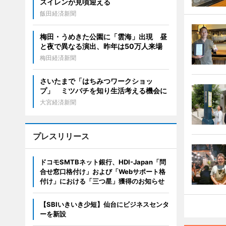
スイレンが見頃迎える
飯田経済新聞
梅田・うめきた公園に「雲海」出現 昼
と夜で異なる演出、昨年は50万人来場
梅田経済新聞
さいたまで「はちみつワークショッ
プ」 ミツバチを知り生活考える機会に
大宮経済新聞
プレスリリース
ドコモSMTBネット銀行、HDI-Japan「問
合せ窓口格付け」および「Webサポート格
付け」における「三つ星」獲得のお知らせ
【SBIいきいき少短】仙台にビジネスセンタ
ーを新設