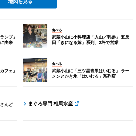
地図を見る
食べる
ランプ」
武蔵小山に小料理店「入山／乳参」 五反
に由来
田「きになる嫁」系列、2坪で営業
食べる
カフェ」
武蔵小山に「三ツ星青果はいむる」 ラー
メンとかき氷「はいむる」系列店
まぐろ専門 相馬水産
さんど