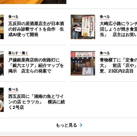
食べる
食べる
五反田の居酒屋店主が日本酒
大崎広小路にラン
の好み診断サイトを自作 生
沼しょうが焼き食
成AI使って開発
当」 店主はお笑
暮らす・働く
食べる
戸越銀座商店街の街路灯に
青物横丁に「定食
「銀六エリア」紹介マップを
大」 前店「庄や
掲示 店主らの発案で
更、23区内2店目
食べる
西五反田に「湘南の魚とワイ
ンの店 ヒラツカ」 横浜に続
く2号店
もっと見る