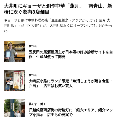
大井町にギョーザと創作中華「蓮月」 南青山、新
橋に次ぐ都内3店舗目
ギョーザと創作中華料理の店「亜細亜割烹（アジアかっぽう）蓮月 大
井町店」（品川区大井1）が、大井町駅近くにオープンして1カ月がたっ
た。
食べる
五反田の居酒屋店主が日本酒の好み診断サイトを自
作 生成AI使って開発
食べる
大崎広小路にランチ限定「魚沼しょうが焼き食堂・
弁当」 店主はお笑い芸人
暮らす・働く
戸越銀座商店街の街路灯に「銀六エリア」紹介マッ
プを掲示 店主らの発案で