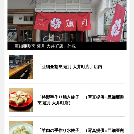
「亜細亜割烹 蓮月 大井町店」外観
「亜細亜割烹 蓮月 大井町店」店内
「特製手作り焼き餃子」（写真提供=亜細亜割
烹 蓮月 大井町店）
「羊肉の手作り水餃子」（写真提供=亜細亜割