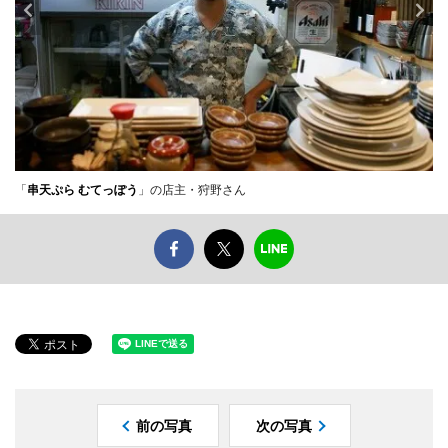
「
串天ぷら むてっぽう
」の店主・狩野さん
前の写真
次の写真