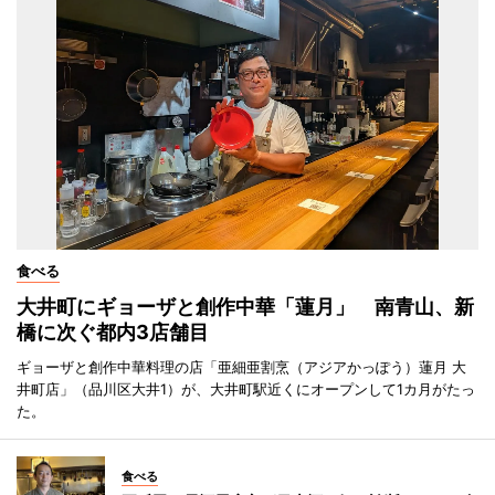
食べる
大井町にギョーザと創作中華「蓮月」 南青山、新
橋に次ぐ都内3店舗目
ギョーザと創作中華料理の店「亜細亜割烹（アジアかっぽう）蓮月 大
井町店」（品川区大井1）が、大井町駅近くにオープンして1カ月がたっ
た。
食べる