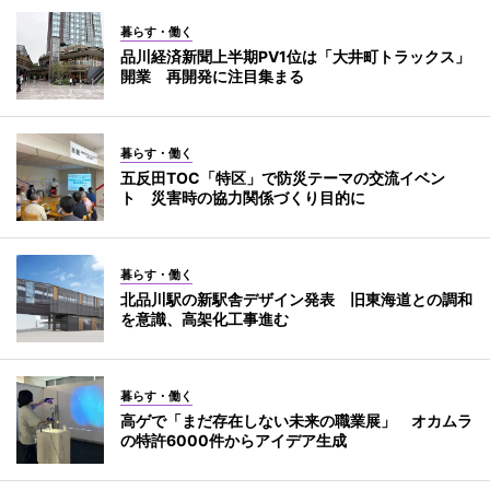
暮らす・働く
品川経済新聞上半期PV1位は「大井町トラックス」
開業 再開発に注目集まる
暮らす・働く
五反田TOC「特区」で防災テーマの交流イベン
ト 災害時の協力関係づくり目的に
暮らす・働く
北品川駅の新駅舎デザイン発表 旧東海道との調和
を意識、高架化工事進む
暮らす・働く
高ゲで「まだ存在しない未来の職業展」 オカムラ
の特許6000件からアイデア生成