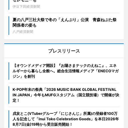
伊豆下田経済新聞
夏の八戸三社大祭で冬の「えんぶり」公演 青森ねぶた祭
関係者の姿も
八戸経済新聞
プレスリリース
【オウンドメディア開設】『お陽さまテックのえねこ』、エネ
ルギーから暮らし全般へ。総合生活情報メディア「ENECOマガ
ジン」を創刊
K-POP年末の祭典「2026 MUSIC BANK GLOBAL FESTIVAL
IN JAPAN」今年もMUFGスタジアム（国立競技場）で開催が決
定！
戌亥とこ(VTuberグループ「にじさんじ」所属)の登録者100万
人を記念して「Inui Toko Celebration Goods」を本日2026年
8月7日(金)19時から受注販売開始！