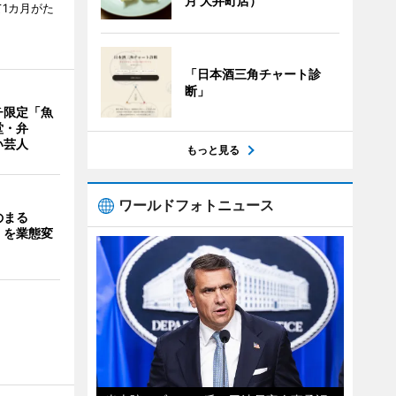
月 大井町店）
1カ月がた
「日本酒三角チャート診
断」
チ限定「魚
堂・弁
い芸人
もっと見る
ワールドフォトニュース
のまる
」を業態変