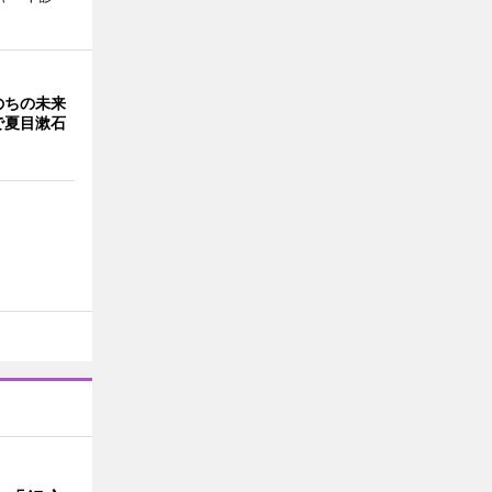
のちの未来
で夏目漱石