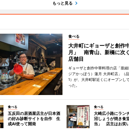
もっと見る
食べる
大井町にギョーザと創作
月」 南青山、新橋に次ぐ
店舗目
ギョーザと創作中華料理の店「亜細
ジアかっぽう）蓮月 大井町店」（
1）が、大井町駅近くにオープンして
った。
食べる
食べる
五反田の居酒屋店主が日本酒
大崎広小路にラン
の好み診断サイトを自作 生
沼しょうが焼き食
成AI使って開発
当」 店主はお笑