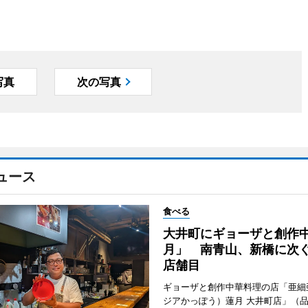
写真
次の写真
ュース
食べる
大井町にギョーザと創作
月」 南青山、新橋に次ぐ
店舗目
ギョーザと創作中華料理の店「亜細
ジアかっぽう）蓮月 大井町店」（