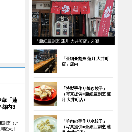
「亜細亜割烹 蓮月 大井町店」外観
「亜細亜割烹 蓮月 大井町
店」店内
「特製手作り焼き餃子」
（写真提供=亜細亜割烹 蓮
中華「蓮
月 大井町店）
都内3
「羊肉の手作り水餃子」
亜割烹（ア
（写真提供=亜細亜割烹 蓮
品川区大井