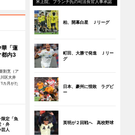
米上院、ブランチ氏の司法長官人事承認
柏、開幕白星 Ｊリーグ
中華「蓮
町田、大勝で発進 Ｊリー
都内3
グ
亜割烹（ア
品川区大井
1カ月がた
日本、豪州に惜敗 ラグビ
ー
チ限定「魚
英明が２回戦へ 高校野球
堂・弁
い芸人