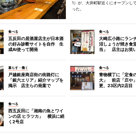
1）が、大井町駅近くにオープンして
った。
食べる
食べる
五反田の居酒屋店主が日本酒
大崎広小路にラン
の好み診断サイトを自作 生
沼しょうが焼き食
成AI使って開発
当」 店主はお笑
暮らす・働く
食べる
戸越銀座商店街の街路灯に
青物横丁に「定食
「銀六エリア」紹介マップを
大」 前店「庄や
掲示 店主らの発案で
更、23区内2店目
食べる
西五反田に「湘南の魚とワイ
ンの店 ヒラツカ」 横浜に続
く2号店