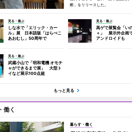
断」をリリースした。
見る・遊ぶ
見る・遊ぶ
しな水で「エリック・カー
高ゲで展覧会「い
ル」展 日本語版「はらぺこ
＋」 展示外企画
あおむし」50周年で
アンドロイドも
見る・遊ぶ
武蔵小山で「明和電機 オモチ
ャができるまで展」 大型ト
イなど展示100点超
もっと見る
・働く
暮らす・働く