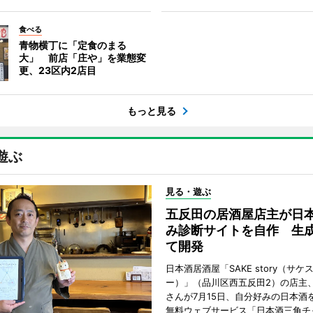
食べる
青物横丁に「定食のまる
大」 前店「庄や」を業態変
更、23区内2店目
もっと見る
遊ぶ
見る・遊ぶ
五反田の居酒屋店主が日
み診断サイトを自作 生成
て開発
日本酒居酒屋「SAKE story（サケ
ー）」（品川区西五反田2）の店主
さんが7月15日、自分好みの日本酒
無料ウェブサービス「日本酒三角チ