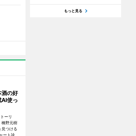
もっと見る
本酒の好
AI使っ
ストーリ
、橋野元樹
を見つける
ャート診