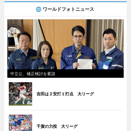
ワールドフォトニュース
中立公、補正検討を要請
吉田は２安打１打点 大リーグ
千賀の力投 大リーグ