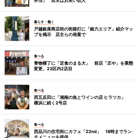
弁当」 店主はお笑い芸人
暮らす・働く
戸越銀座商店街の街路灯に「銀六エリア」紹介マッ
プを掲示 店主らの発案で
食べる
青物横丁に「定食のまる大」 前店「庄や」を業態
変更、23区内2店目
食べる
西五反田に「湘南の魚とワインの店 ヒラツカ」
横浜に続く2号店
食べる
西品川の住宅街にカフェ「22nd」 18時までラン
チメニューを提供