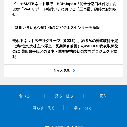
ドコモSMTBネット銀行、HDI-Japan「問合せ窓口格付け」お
よび「Webサポート格付け」における「三つ星」獲得のお知ら
せ
【SBIいきいき少短】仙台にビジネスセンターを新設
売れるネット広告社グループ（9235）、約５％の株式取得予定
（第2位の大株主へ浮上・長期保有前提）のkoujitsu代表取締役
CEO 柴田雄平氏との資本・業務提携後初の共同プロジェクト始
動！
もっと見る
食べる
見る・遊ぶ
買う
暮らす・働く
学ぶ・知る