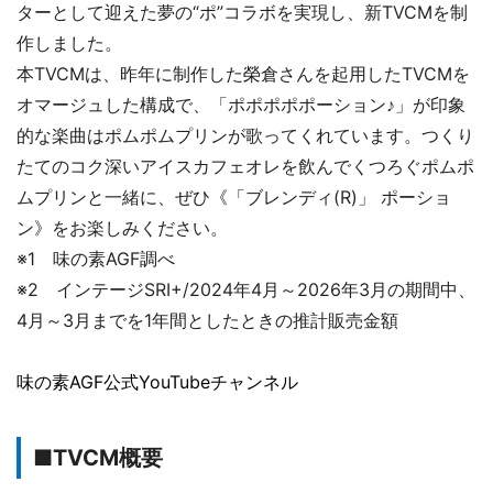
ターとして迎えた夢の“ポ”コラボを実現し、新TVCMを制
作しました。
本TVCMは、昨年に制作した榮倉さんを起用したTVCMを
オマージュした構成で、「ポポポポポーション♪」が印象
的な楽曲はポムポムプリンが歌ってくれています。つくり
たてのコク深いアイスカフェオレを飲んでくつろぐポムポ
ムプリンと一緒に、ぜひ《「ブレンディ(R)」 ポーショ
ン》をお楽しみください。
※1 味の素AGF調べ
※2 インテージSRI+/2024年4月～2026年3月の期間中、
4月～3月までを1年間としたときの推計販売金額
味の素AGF公式YouTubeチャンネル
■TVCM概要