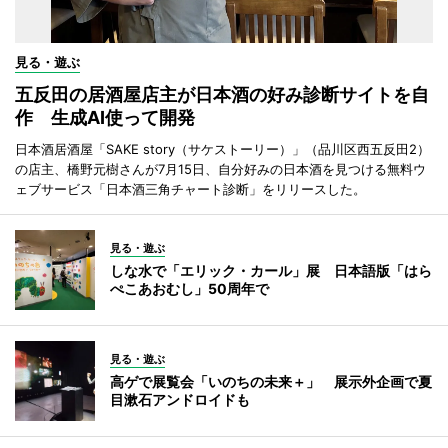
見る・遊ぶ
五反田の居酒屋店主が日本酒の好み診断サイトを自
作 生成AI使って開発
日本酒居酒屋「SAKE story（サケストーリー）」（品川区西五反田2）
の店主、橋野元樹さんが7月15日、自分好みの日本酒を見つける無料ウ
ェブサービス「日本酒三角チャート診断」をリリースした。
見る・遊ぶ
しな水で「エリック・カール」展 日本語版「はら
ぺこあおむし」50周年で
見る・遊ぶ
高ゲで展覧会「いのちの未来＋」 展示外企画で夏
目漱石アンドロイドも