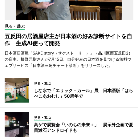
見る・遊ぶ
五反田の居酒屋店主が日本酒の好み診断サイトを自
作 生成AI使って開発
日本酒居酒屋「SAKE story（サケストーリー）」（品川区西五反田2）
の店主、橋野元樹さんが7月15日、自分好みの日本酒を見つける無料ウ
ェブサービス「日本酒三角チャート診断」をリリースした。
見る・遊ぶ
しな水で「エリック・カール」展 日本語版「はら
ぺこあおむし」50周年で
見る・遊ぶ
高ゲで展覧会「いのちの未来＋」 展示外企画で夏
目漱石アンドロイドも