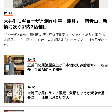
食べる
大井町にギョーザと創作中華「蓮月」 南青山、新
橋に次ぐ都内3店舗目
ギョーザと創作中華料理の店「亜細亜割烹（アジアかっぽう）蓮月 大
井町店」（品川区大井1）が、大井町駅近くにオープンして1カ月がたっ
た。
食べる
五反田の居酒屋店主が日本酒の好み診断サイトを自
作 生成AI使って開発
食べる
大崎広小路にランチ限定「魚沼しょうが焼き食堂・
弁当」 店主はお笑い芸人