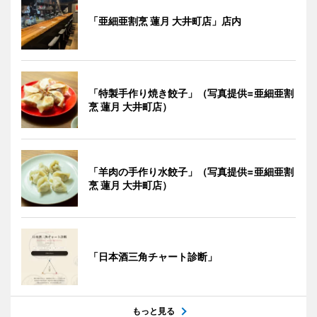
「亜細亜割烹 蓮月 大井町店」店内
「特製手作り焼き餃子」（写真提供=亜細亜割
烹 蓮月 大井町店）
「羊肉の手作り水餃子」（写真提供=亜細亜割
烹 蓮月 大井町店）
「日本酒三角チャート診断」
もっと見る