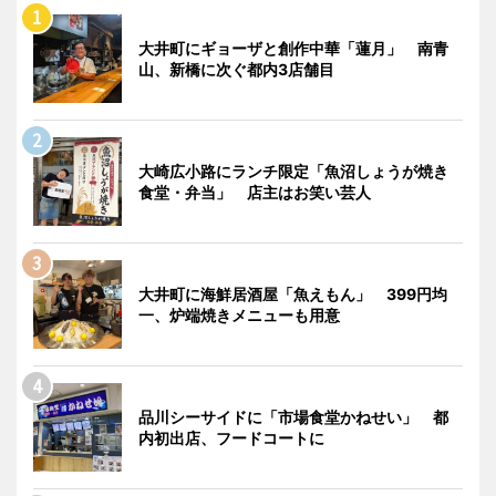
大井町にギョーザと創作中華「蓮月」 南青
山、新橋に次ぐ都内3店舗目
大崎広小路にランチ限定「魚沼しょうが焼き
食堂・弁当」 店主はお笑い芸人
大井町に海鮮居酒屋「魚えもん」 399円均
一、炉端焼きメニューも用意
品川シーサイドに「市場食堂かねせい」 都
内初出店、フードコートに