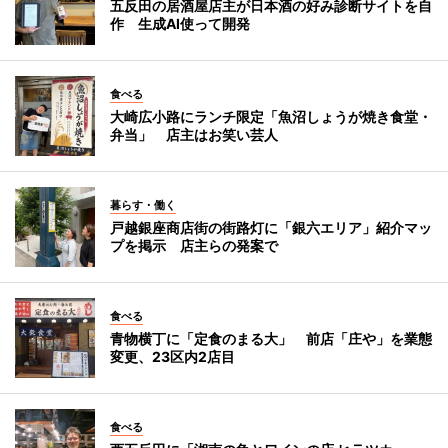
五反田の居酒屋店主が日本酒の好み診断サイトを自
作 生成AI使って開発
食べる
大崎広小路にランチ限定「魚沼しょうが焼き食堂・
弁当」 店主はお笑い芸人
暮らす・働く
戸越銀座商店街の街路灯に「銀六エリア」紹介マッ
プを掲示 店主らの発案で
食べる
青物横丁に「定食のまる大」 前店「庄や」を業態
変更、23区内2店目
食べる