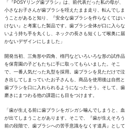
「『POSYリング歯ブラシ』は、前代表だった私の母が、
小さなお子さんが歯ブラシを咥えたまま走り、転んでしま
うことがあると知り、『安全な歯ブラシを作らなくてはい
けない』と考案した製品です。歯ブラシ全体が口に入らな
いよう持ち手を丸くし、ネックの長さも短くして喉奥に届
かないデザインにしました」
開発当初、三角形や四角、楕円などいろいろな形の試作品
を保育園の子どもたちに手に取ってもらいました。そこ
で、一番人気だった丸型を採用。歯ブラシを見ただけで泣
き出してしまっていたお子さんも、商品を使用後は自然と
歯ブラシを口に入れられるようになったそう。そして、歯
磨きにまつわる他の課題にも目をつけます。
「歯が生える前に歯ブラシをガシガシ噛んでしまうと、血
が出てしまうことがあります。そこで、『歯が生えそろう
前の段階で、歯ブラシへの苦手意識をなくす道具』として