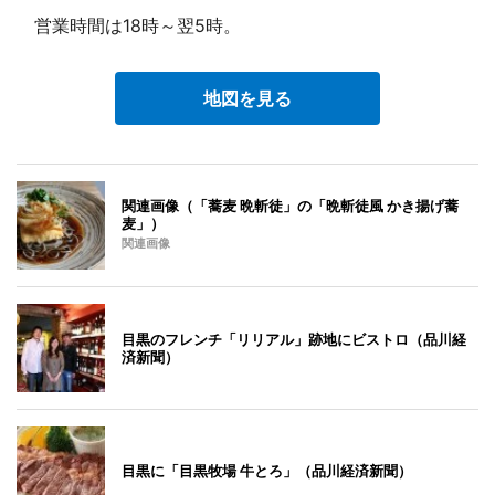
営業時間は18時～翌5時。
地図を見る
関連画像（「蕎麦 晩斬徒」の「晩斬徒風 かき揚げ蕎
麦」）
関連画像
目黒のフレンチ「リリアル」跡地にビストロ（品川経
済新聞）
目黒に「目黒牧場 牛とろ」（品川経済新聞）