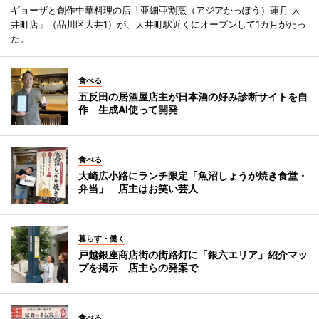
ギョーザと創作中華料理の店「亜細亜割烹（アジアかっぽう）蓮月 大
井町店」（品川区大井1）が、大井町駅近くにオープンして1カ月がたっ
た。
食べる
五反田の居酒屋店主が日本酒の好み診断サイトを自
作 生成AI使って開発
食べる
大崎広小路にランチ限定「魚沼しょうが焼き食堂・
弁当」 店主はお笑い芸人
暮らす・働く
戸越銀座商店街の街路灯に「銀六エリア」紹介マッ
プを掲示 店主らの発案で
食べる