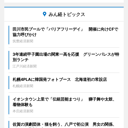
みん経トピックス
田川市民プールで「バリアフリーデイ」 開催に向けCFで
協力呼びかけ
筑豊経済新聞
3年連続甲子園出場の関東一高を応援 グリーンパレスが特
別ランチ
江戸川経済新聞
札幌4PLAに韓国発フォトブース 北海道初の常設店
札幌経済新聞
イオンタウン上里で「伝統芸能まつり」 獅子舞や太鼓、
着物体験も
本庄経済新聞
佐賀の演劇団体・猫を飼う、八戸で初公演 男女の関係、