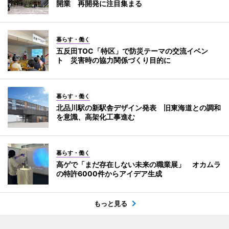
開業 再開発に注目集まる
暮らす・働く
五反田TOC「特区」で防災テーマの交流イベン
ト 災害時の協力関係づくり目的に
暮らす・働く
北品川駅の新駅舎デザイン発表 旧東海道との調和
を意識、高架化工事進む
暮らす・働く
高ゲで「まだ存在しない未来の職業展」 オカムラ
の特許6000件からアイデア生成
もっと見る