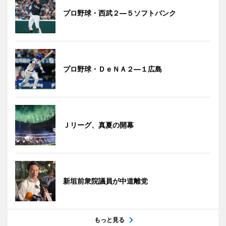
プロ野球・西武２―５ソフトバンク
プロ野球・ＤｅＮＡ２―１広島
Ｊリーグ、真夏の開幕
新垣前衆院議員が中道離党
もっと見る