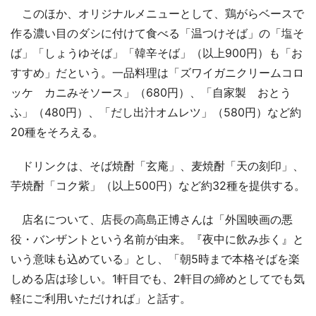
このほか、オリジナルメニューとして、鶏がらベースで
作る濃い目のダシに付けて食べる「温つけそば」の「塩そ
ば」「しょうゆそば」「韓辛そば」（以上900円）も「お
すすめ」だという。一品料理は「ズワイガニクリームコロ
ッケ カニみそソース」（680円）、「自家製 おとう
ふ」（480円）、「だし出汁オムレツ」（580円）など約
20種をそろえる。
ドリンクは、そば焼酎「玄庵」、麦焼酎「天の刻印」、
芋焼酎「コク紫」（以上500円）など約32種を提供する。
店名について、店長の高島正博さんは「外国映画の悪
役・バンザントという名前が由来。『夜中に飲み歩く』と
いう意味も込めている」とし、「朝5時まで本格そばを楽
しめる店は珍しい。1軒目でも、2軒目の締めとしてでも気
軽にご利用いただければ」と話す。