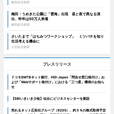
飯田経済新聞
梅田・うめきた公園に「雲海」出現 昼と夜で異なる演
出、昨年は50万人来場
梅田経済新聞
さいたまで「はちみつワークショップ」 ミツバチを知り
生活考える機会に
大宮経済新聞
プレスリリース
ドコモSMTBネット銀行、HDI-Japan「問合せ窓口格付け」お
よび「Webサポート格付け」における「三つ星」獲得のお知ら
せ
【SBIいきいき少短】仙台にビジネスセンターを新設
売れるネット広告社グループ（9235）、約５％の株式取得予定