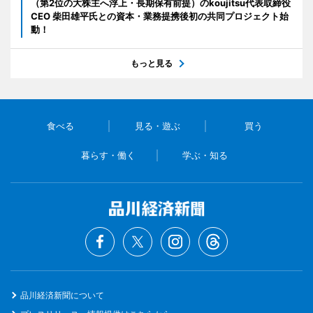
（第2位の大株主へ浮上・長期保有前提）のkoujitsu代表取締役
CEO 柴田雄平氏との資本・業務提携後初の共同プロジェクト始
動！
もっと見る
食べる
見る・遊ぶ
買う
暮らす・働く
学ぶ・知る
品川経済新聞について