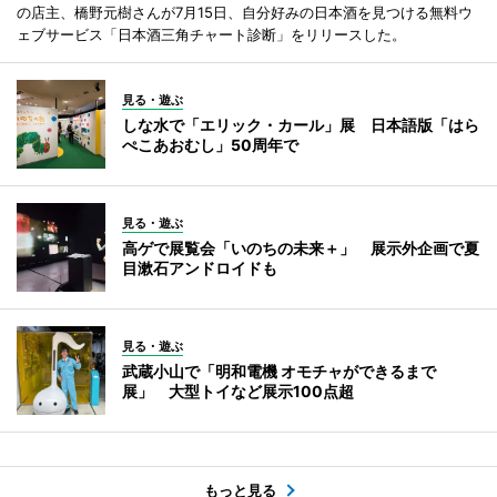
の店主、橋野元樹さんが7月15日、自分好みの日本酒を見つける無料ウ
ェブサービス「日本酒三角チャート診断」をリリースした。
見る・遊ぶ
しな水で「エリック・カール」展 日本語版「はら
ぺこあおむし」50周年で
見る・遊ぶ
高ゲで展覧会「いのちの未来＋」 展示外企画で夏
目漱石アンドロイドも
見る・遊ぶ
武蔵小山で「明和電機 オモチャができるまで
展」 大型トイなど展示100点超
もっと見る