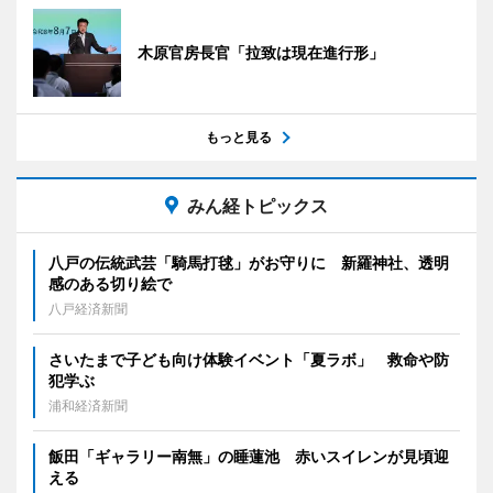
木原官房長官「拉致は現在進行形」
もっと見る
みん経トピックス
八戸の伝統武芸「騎馬打毬」がお守りに 新羅神社、透明
感のある切り絵で
八戸経済新聞
さいたまで子ども向け体験イベント「夏ラボ」 救命や防
犯学ぶ
浦和経済新聞
飯田「ギャラリー南無」の睡蓮池 赤いスイレンが見頃迎
える