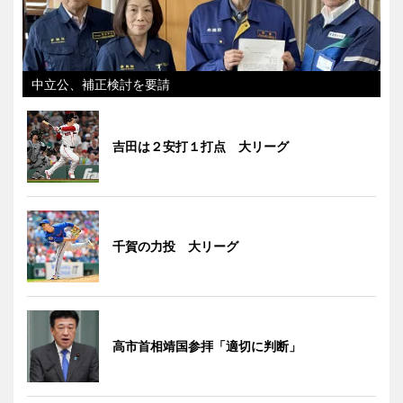
中立公、補正検討を要請
吉田は２安打１打点 大リーグ
千賀の力投 大リーグ
高市首相靖国参拝「適切に判断」