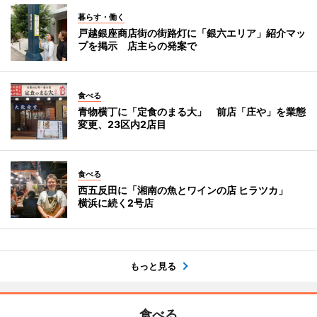
暮らす・働く
戸越銀座商店街の街路灯に「銀六エリア」紹介マッ
プを掲示 店主らの発案で
食べる
青物横丁に「定食のまる大」 前店「庄や」を業態
変更、23区内2店目
食べる
西五反田に「湘南の魚とワインの店 ヒラツカ」
横浜に続く2号店
もっと見る
食べる