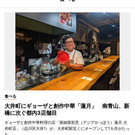
食べる
大井町にギョーザと創作中華「蓮月」 南青山、新
橋に次ぐ都内3店舗目
ギョーザと創作中華料理の店「亜細亜割烹（アジアかっぽう）蓮月 大
井町店」（品川区大井1）が、大井町駅近くにオープンして1カ月がたっ
た。