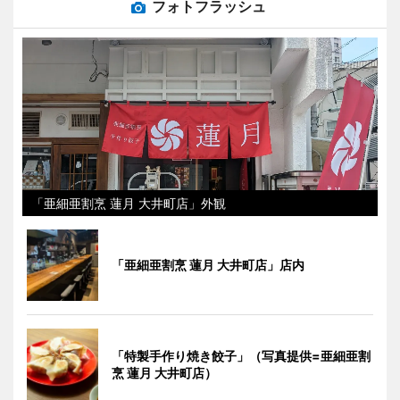
フォトフラッシュ
「亜細亜割烹 蓮月 大井町店」外観
「亜細亜割烹 蓮月 大井町店」店内
「特製手作り焼き餃子」（写真提供=亜細亜割
烹 蓮月 大井町店）