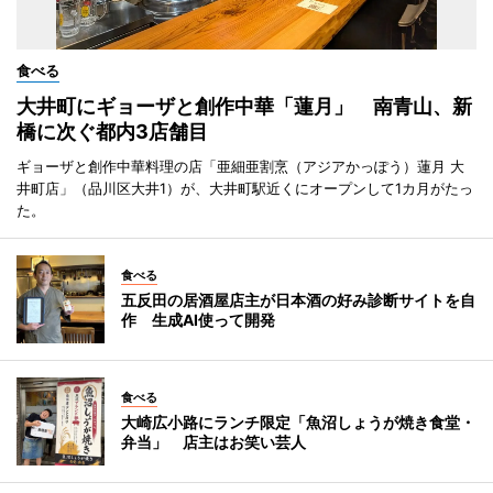
食べる
大井町にギョーザと創作中華「蓮月」 南青山、新
橋に次ぐ都内3店舗目
ギョーザと創作中華料理の店「亜細亜割烹（アジアかっぽう）蓮月 大
井町店」（品川区大井1）が、大井町駅近くにオープンして1カ月がたっ
た。
食べる
五反田の居酒屋店主が日本酒の好み診断サイトを自
作 生成AI使って開発
食べる
大崎広小路にランチ限定「魚沼しょうが焼き食堂・
弁当」 店主はお笑い芸人