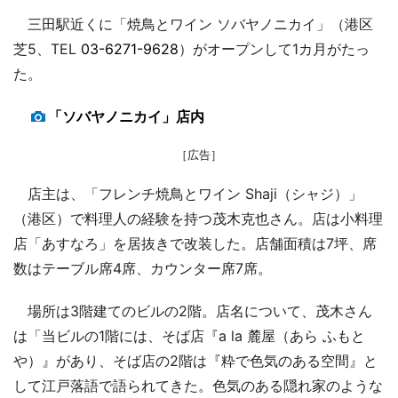
三田駅近くに「焼鳥とワイン ソバヤノニカイ」（港区
芝5、TEL
03-6271-9628
）がオープンして1カ月がたっ
た。
「ソバヤノニカイ」店内
［広告］
店主は、「フレンチ焼鳥とワイン Shaji（シャジ）」
（港区）で料理人の経験を持つ茂木克也さん。店は小料理
店「あすなろ」を居抜きで改装した。店舗面積は7坪、席
数はテーブル席4席、カウンター席7席。
場所は3階建てのビルの2階。店名について、茂木さん
は「当ビルの1階には、そば店『a la 麓屋（あら ふもと
や）』があり、そば店の2階は『粋で色気のある空間』と
して江戸落語で語られてきた。色気のある隠れ家のような