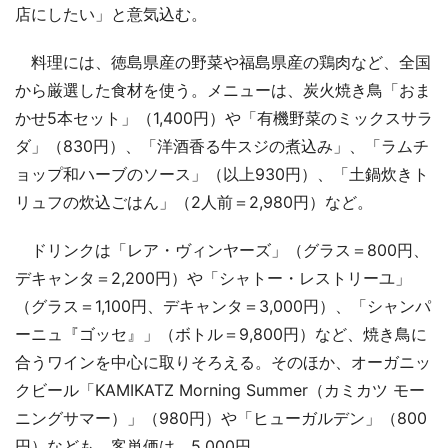
店にしたい」と意気込む。
料理には、徳島県産の野菜や福島県産の鶏肉など、全国
から厳選した食材を使う。メニューは、炭火焼き鳥「おま
かせ5本セット」（1,400円）や「有機野菜のミックスサラ
ダ」（830円）、「洋酒香る牛スジの煮込み」、「ラムチ
ョップ和ハーブのソース」（以上930円）、「土鍋炊きト
リュフの炊込ごはん」（2人前＝2,980円）など。
ドリンクは「レア・ヴィンヤーズ」（グラス＝800円、
デキャンタ＝2,200円）や「シャトー・レストリーユ」
（グラス＝1,100円、デキャンタ＝3,000円）、「シャンパ
ーニュ『ゴッセ』」（ボトル＝9,800円）など、焼き鳥に
合うワインを中心に取りそろえる。そのほか、オーガニッ
クビール「KAMIKATZ Morning Summer（カミカツ モー
ニングサマー）」（980円）や「ヒューガルデン」（800
円）なども。客単価は、5,000円