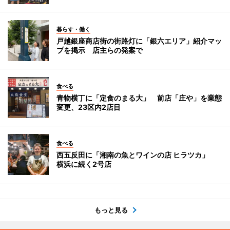
暮らす・働く
戸越銀座商店街の街路灯に「銀六エリア」紹介マッ
プを掲示 店主らの発案で
食べる
青物横丁に「定食のまる大」 前店「庄や」を業態
変更、23区内2店目
食べる
西五反田に「湘南の魚とワインの店 ヒラツカ」
横浜に続く2号店
もっと見る