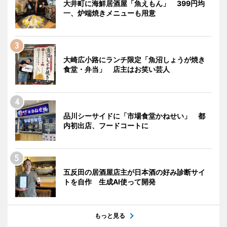
大井町に海鮮居酒屋「魚えもん」 399円均
一、炉端焼きメニューも用意
大崎広小路にランチ限定「魚沼しょうが焼き
食堂・弁当」 店主はお笑い芸人
品川シーサイドに「市場食堂かねせい」 都
内初出店、フードコートに
五反田の居酒屋店主が日本酒の好み診断サイ
トを自作 生成AI使って開発
もっと見る