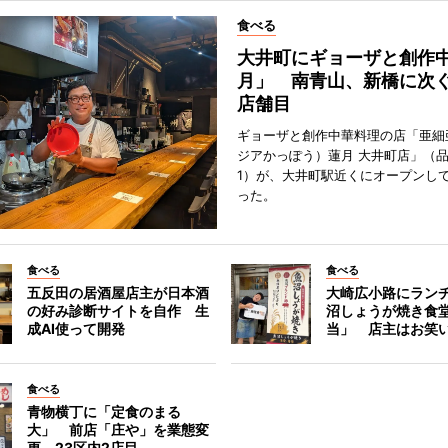
食べる
大井町にギョーザと創作
月」 南青山、新橋に次ぐ
店舗目
ギョーザと創作中華料理の店「亜細
ジアかっぽう）蓮月 大井町店」（
1）が、大井町駅近くにオープンして
った。
食べる
食べる
五反田の居酒屋店主が日本酒
大崎広小路にラン
の好み診断サイトを自作 生
沼しょうが焼き食
成AI使って開発
当」 店主はお笑
食べる
青物横丁に「定食のまる
大」 前店「庄や」を業態変
更、23区内2店目