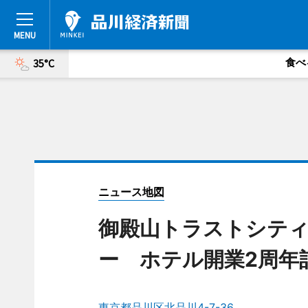
食べ
35°C
ニュース地図
御殿山トラストシテ
ー ホテル開業2周年
東京都品川区北品川4-7-36