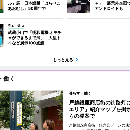
ル」展 日本語版「はらぺこ
＋」 展示外企画
あおむし」50周年で
アンドロイドも
見る・遊ぶ
武蔵小山で「明和電機 オモチ
ャができるまで展」 大型ト
イなど展示100点超
もっと見る
・働く
暮らす・働く
戸越銀座商店街の街路灯
エリア」紹介マップを掲
らの発案で
戸越銀座商店街・銀六会ゾーンの店