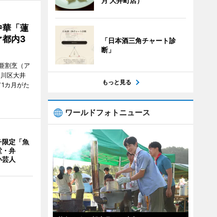
月 大井町店）
中華「蓮
都内3
「日本酒三角チャート診
断」
亜割烹（ア
品川区大井
もっと見る
1カ月がた
ワールドフォトニュース
チ限定「魚
堂・弁
い芸人