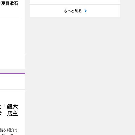
で夏目漱石
もっと見る
に「銀六
示 店主
舗を紹介す