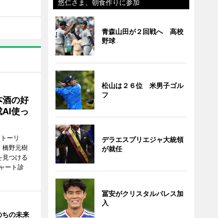
悠仁さま、朝食作りに参加
青森山田が２回戦へ 高校
野球
松山は２６位 米男子ゴル
フ
本酒の好
AI使っ
ストーリ
デラエスプリエジャ大統領
、橋野元樹
が就任
を見つける
ャート診
冨安がクリスタルパレス加
入
のちの未来