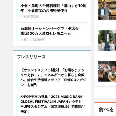
小倉・魚町の台湾料理店「麗白」が10周
年 小倉南産の台湾野菜使う
小倉経済新聞
石廊崎オーシャンパークで「夕涼会」
来場100万人達成セレモニーも
伊豆下田経済新聞
プレスリリース
【オウンドメディア開設】『お陽さまテッ
クのえねこ』、エネルギーから暮らし全般
へ。総合生活情報メディア「ENECOマガジ
ン」を創刊
K-POP年末の祭典「2026 MUSIC BANK
GLOBAL FESTIVAL IN JAPAN」今年も
MUFGスタジアム（国立競技場）で開催が
食べる
決定！