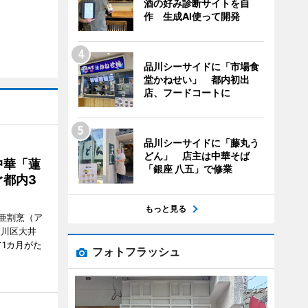
酒の好み診断サイトを自
作 生成AI使って開発
品川シーサイドに「市場食
堂かねせい」 都内初出
店、フードコートに
品川シーサイドに「藤丸う
どん」 店主は中華そば
中華「蓮
「銀座 八五」で修業
都内3
もっと見る
亜割烹（ア
品川区大井
1カ月がた
フォトフラッシュ