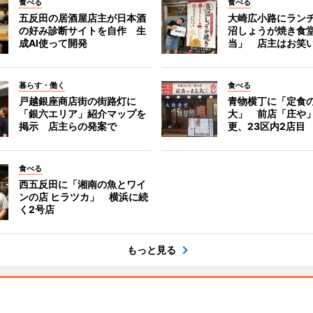
食べる
食べる
五反田の居酒屋店主が日本酒
大崎広小路にラン
の好み診断サイトを自作 生
沼しょうが焼き食
成AI使って開発
当」 店主はお笑
暮らす・働く
食べる
戸越銀座商店街の街路灯に
青物横丁に「定食
「銀六エリア」紹介マップを
大」 前店「庄や
掲示 店主らの発案で
更、23区内2店目
食べる
西五反田に「湘南の魚とワイ
ンの店 ヒラツカ」 横浜に続
く2号店
もっと見る