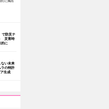
路灯に掲出
」で防災テ
ト 災害時
目的に
しない未来
ムラの特許
デア生成