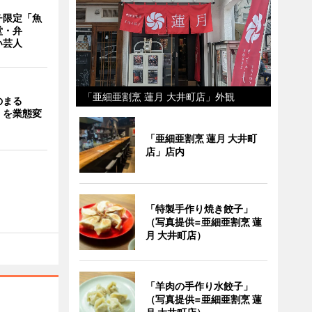
チ限定「魚
堂・弁
い芸人
「亜細亜割烹 蓮月 大井町店」外観
のまる
」を業態変
「亜細亜割烹 蓮月 大井町
店」店内
「特製手作り焼き餃子」
（写真提供=亜細亜割烹 蓮
月 大井町店）
「羊肉の手作り水餃子」
（写真提供=亜細亜割烹 蓮