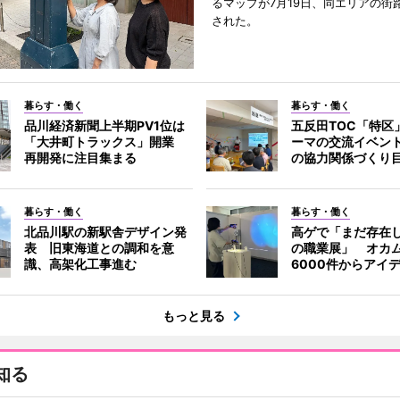
るマップが7月19日、同エリアの街
された。
暮らす・働く
暮らす・働く
品川経済新聞上半期PV1位は
五反田TOC「特区
「大井町トラックス」開業
ーマの交流イベン
再開発に注目集まる
の協力関係づくり
暮らす・働く
暮らす・働く
北品川駅の新駅舎デザイン発
高ゲで「まだ存在
表 旧東海道との調和を意
の職業展」 オカ
識、高架化工事進む
6000件からアイ
もっと見る
知る