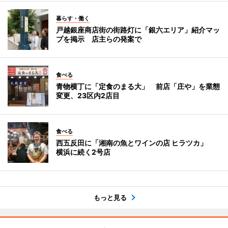
暮らす・働く
戸越銀座商店街の街路灯に「銀六エリア」紹介マッ
プを掲示 店主らの発案で
食べる
青物横丁に「定食のまる大」 前店「庄や」を業態
変更、23区内2店目
食べる
西五反田に「湘南の魚とワインの店 ヒラツカ」
横浜に続く2号店
もっと見る