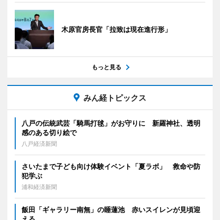
木原官房長官「拉致は現在進行形」
もっと見る
みん経トピックス
八戸の伝統武芸「騎馬打毬」がお守りに 新羅神社、透明
感のある切り絵で
八戸経済新聞
さいたまで子ども向け体験イベント「夏ラボ」 救命や防
犯学ぶ
浦和経済新聞
飯田「ギャラリー南無」の睡蓮池 赤いスイレンが見頃迎
える