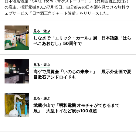
日本酒居酒屋「SAKE story（サケストーリー）」（品川区西五反田2）
の店主、橋野元樹さんが7月15日、自分好みの日本酒を見つける無料ウ
ェブサービス「日本酒三角チャート診断」をリリースした。
見る・遊ぶ
しな水で「エリック・カール」展 日本語版「はら
ぺこあおむし」50周年で
見る・遊ぶ
高ゲで展覧会「いのちの未来＋」 展示外企画で夏
目漱石アンドロイドも
見る・遊ぶ
武蔵小山で「明和電機 オモチャができるまで
展」 大型トイなど展示100点超