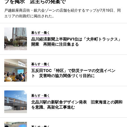
プを掲示 店主らの発案で
戸越銀座商店街・銀六会ゾーンの店舗を紹介するマップが7月19日、同
エリアの街路灯に掲出された。
暮らす・働く
品川経済新聞上半期PV1位は「大井町トラックス」
開業 再開発に注目集まる
暮らす・働く
五反田TOC「特区」で防災テーマの交流イベン
ト 災害時の協力関係づくり目的に
暮らす・働く
北品川駅の新駅舎デザイン発表 旧東海道との調和
を意識、高架化工事進む
暮らす・働く