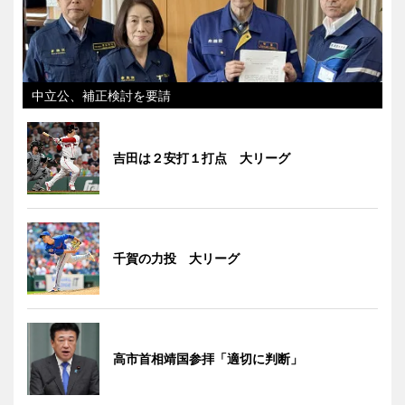
中立公、補正検討を要請
吉田は２安打１打点 大リーグ
千賀の力投 大リーグ
高市首相靖国参拝「適切に判断」