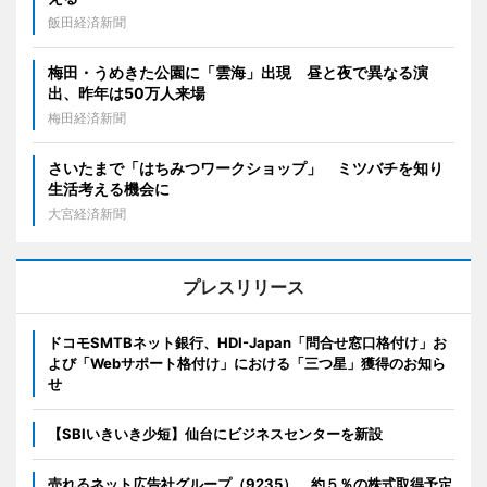
飯田経済新聞
梅田・うめきた公園に「雲海」出現 昼と夜で異なる演
出、昨年は50万人来場
梅田経済新聞
さいたまで「はちみつワークショップ」 ミツバチを知り
生活考える機会に
大宮経済新聞
プレスリリース
ドコモSMTBネット銀行、HDI-Japan「問合せ窓口格付け」お
よび「Webサポート格付け」における「三つ星」獲得のお知ら
せ
【SBIいきいき少短】仙台にビジネスセンターを新設
売れるネット広告社グループ（9235）、約５％の株式取得予定