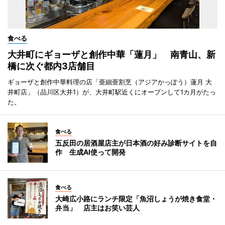
食べる
大井町にギョーザと創作中華「蓮月」 南青山、新
橋に次ぐ都内3店舗目
ギョーザと創作中華料理の店「亜細亜割烹（アジアかっぽう）蓮月 大
井町店」（品川区大井1）が、大井町駅近くにオープンして1カ月がたっ
た。
食べる
五反田の居酒屋店主が日本酒の好み診断サイトを自
作 生成AI使って開発
食べる
大崎広小路にランチ限定「魚沼しょうが焼き食堂・
弁当」 店主はお笑い芸人