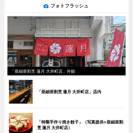
フォトフラッシュ
「亜細亜割烹 蓮月 大井町店」外観
「亜細亜割烹 蓮月 大井町店」店内
「特製手作り焼き餃子」（写真提供=亜細亜割
烹 蓮月 大井町店）