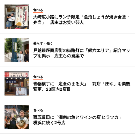
食べる
大崎広小路にランチ限定「魚沼しょうが焼き食堂・
弁当」 店主はお笑い芸人
暮らす・働く
戸越銀座商店街の街路灯に「銀六エリア」紹介マッ
プを掲示 店主らの発案で
食べる
青物横丁に「定食のまる大」 前店「庄や」を業態
変更、23区内2店目
食べる
西五反田に「湘南の魚とワインの店 ヒラツカ」
横浜に続く2号店