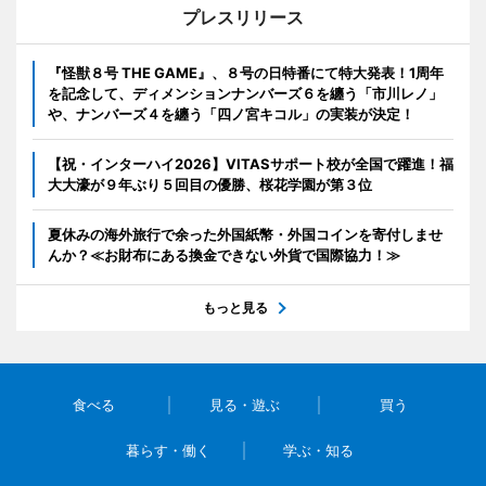
プレスリリース
『怪獣８号 THE GAME』、８号の日特番にて特大発表！1周年
を記念して、ディメンションナンバーズ６を纏う「市川レノ」
や、ナンバーズ４を纏う「四ノ宮キコル」の実装が決定！
【祝・インターハイ2026】VITASサポート校が全国で躍進！福
大大濠が９年ぶり５回目の優勝、桜花学園が第３位
夏休みの海外旅行で余った外国紙幣・外国コインを寄付しませ
んか？≪お財布にある換金できない外貨で国際協力！≫
もっと見る
食べる
見る・遊ぶ
買う
暮らす・働く
学ぶ・知る