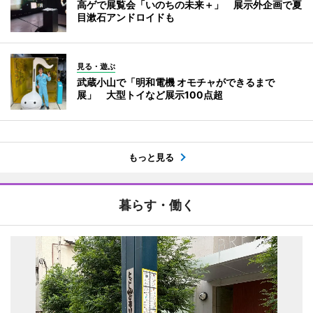
高ゲで展覧会「いのちの未来＋」 展示外企画で夏
目漱石アンドロイドも
見る・遊ぶ
武蔵小山で「明和電機 オモチャができるまで
展」 大型トイなど展示100点超
もっと見る
暮らす・働く