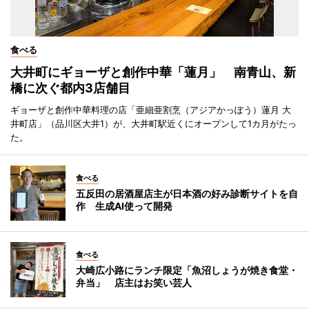
食べる
大井町にギョーザと創作中華「蓮月」 南青山、新
橋に次ぐ都内3店舗目
ギョーザと創作中華料理の店「亜細亜割烹（アジアかっぽう）蓮月 大
井町店」（品川区大井1）が、大井町駅近くにオープンして1カ月がたっ
た。
食べる
五反田の居酒屋店主が日本酒の好み診断サイトを自
作 生成AI使って開発
食べる
大崎広小路にランチ限定「魚沼しょうが焼き食堂・
弁当」 店主はお笑い芸人