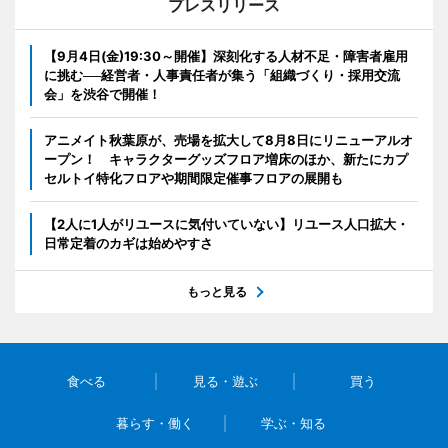
プレスリリース
【9月4日(金)19:30～開催】深刻化する人材不足・障害者雇用
に挑む──経営者・人事責任者が集う「組織づくり・採用交流
会」を渋谷で開催！
アニメイト秋葉原が、売場を拡大して8月8日にリニューアルオ
ープン！ キャラクターグッズフロア増床のほか、新たにカプ
セルトイ特化フロアや期間限定催事フロアの展開も
【2人に1人がリユースに気付いていない】リユース人口拡大・
日常定着のカギは始めやすさ
もっと見る
食べる
見る・遊ぶ
買う
暮らす・働く
学ぶ・知る