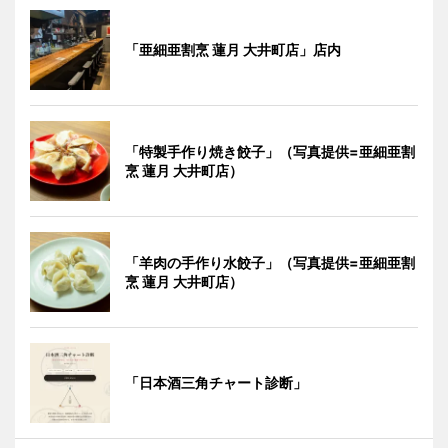
「亜細亜割烹 蓮月 大井町店」店内
「特製手作り焼き餃子」（写真提供=亜細亜割
烹 蓮月 大井町店）
「羊肉の手作り水餃子」（写真提供=亜細亜割
烹 蓮月 大井町店）
「日本酒三角チャート診断」