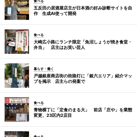
食べる
五反田の居酒屋店主が日本酒の好み診断サイトを自
作 生成AI使って開発
食べる
大崎広小路にランチ限定「魚沼しょうが焼き食堂・
弁当」 店主はお笑い芸人
暮らす・働く
戸越銀座商店街の街路灯に「銀六エリア」紹介マッ
プを掲示 店主らの発案で
食べる
青物横丁に「定食のまる大」 前店「庄や」を業態
変更、23区内2店目
食べる