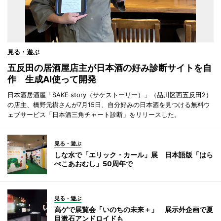
見る・遊ぶ
五反田の居酒屋店主が日本酒の好み診断サイトを自
作 生成AI使って開発
日本酒居酒屋「SAKE story（サケストーリー）」（品川区西五反田2）
の店主、橋野元樹さんが7月15日、自分好みの日本酒を見つける無料ウ
ェブサービス「日本酒三角チャート診断」をリリースした。
見る・遊ぶ
しな水で「エリック・カール」展 日本語版「はら
ぺこあおむし」50周年で
見る・遊ぶ
高ゲで展覧会「いのちの未来＋」 展示外企画で夏
目漱石アンドロイドも