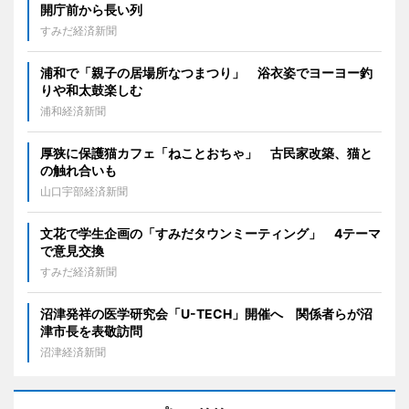
開庁前から長い列
すみだ経済新聞
浦和で「親子の居場所なつまつり」 浴衣姿でヨーヨー釣
りや和太鼓楽しむ
浦和経済新聞
厚狭に保護猫カフェ「ねことおちゃ」 古民家改築、猫と
の触れ合いも
山口宇部経済新聞
文花で学生企画の「すみだタウンミーティング」 4テーマ
で意見交換
すみだ経済新聞
沼津発祥の医学研究会「U-TECH」開催へ 関係者らが沼
津市長を表敬訪問
沼津経済新聞