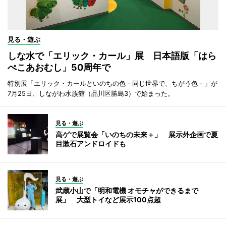
見る・遊ぶ
しな水で「エリック・カール」展 日本語版「はら
ぺこあおむし」50周年で
特別展「エリック・カールといのちの色－同じ世界で、ちがう色－」が
7月25日、しながわ水族館（品川区勝島3）で始まった。
見る・遊ぶ
高ゲで展覧会「いのちの未来＋」 展示外企画で夏
目漱石アンドロイドも
見る・遊ぶ
武蔵小山で「明和電機 オモチャができるまで
展」 大型トイなど展示100点超