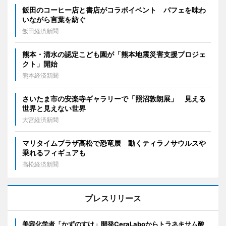
飯田のコーヒー店と書店がコラボイベント パフェを味わ
いながら言葉を紡ぐ
飯田経済新聞
熊本・清水の認定こども園が「熊本地震災害支援プロジェ
クト」開始
熊本経済新聞
さいたま市の安楽寺ギャラリーで「照沼敦朗展」 見える
世界と見えない世界
大宮経済新聞
マリタイムプラザ高松で恐竜展 動くティラノサウルスや
乗れるフィギュアも
高松経済新聞
プレスリリース
美容化学者「かずのすけ」開発CeraLaboからトラネキサム酸