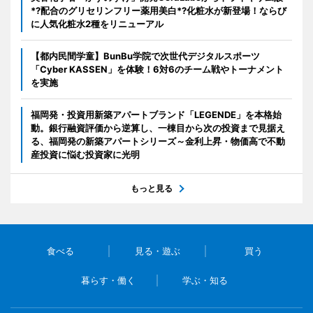
*?配合のグリセリンフリー薬用美白*?化粧水が新登場！ならび
に人気化粧水2種をリニューアル
【都内民間学童】BunBu学院で次世代デジタルスポーツ
「Cyber KASSEN」を体験！6対6のチーム戦やトーナメント
を実施
福岡発・投資用新築アパートブランド「LEGENDE」を本格始
動。銀行融資評価から逆算し、一棟目から次の投資まで見据え
る、福岡発の新築アパートシリーズ～金利上昇・物価高で不動
産投資に悩む投資家に光明
もっと見る
食べる
見る・遊ぶ
買う
暮らす・働く
学ぶ・知る