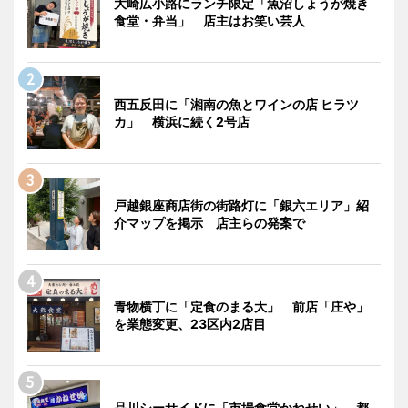
大崎広小路にランチ限定「魚沼しょうが焼き
食堂・弁当」 店主はお笑い芸人
西五反田に「湘南の魚とワインの店 ヒラツ
カ」 横浜に続く2号店
戸越銀座商店街の街路灯に「銀六エリア」紹
介マップを掲示 店主らの発案で
青物横丁に「定食のまる大」 前店「庄や」
を業態変更、23区内2店目
品川シーサイドに「市場食堂かねせい」 都