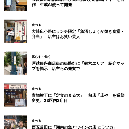
作 生成AI使って開発
食べる
大崎広小路にランチ限定「魚沼しょうが焼き食堂・
弁当」 店主はお笑い芸人
暮らす・働く
戸越銀座商店街の街路灯に「銀六エリア」紹介マッ
プを掲示 店主らの発案で
食べる
青物横丁に「定食のまる大」 前店「庄や」を業態
変更、23区内2店目
食べる
西五反田に「湘南の魚とワインの店 ヒラツカ」