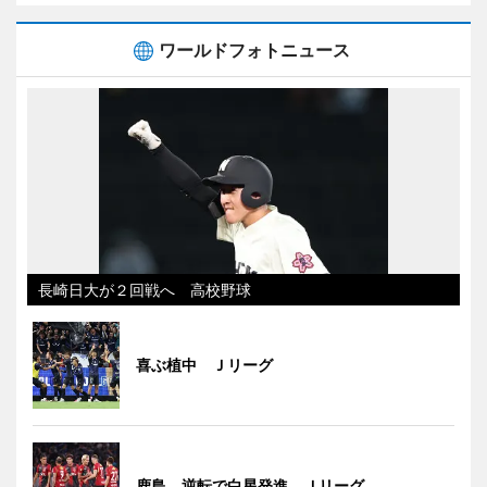
ワールドフォトニュース
長崎日大が２回戦へ 高校野球
喜ぶ植中 Ｊリーグ
鹿島、逆転で白星発進 Ｊリーグ