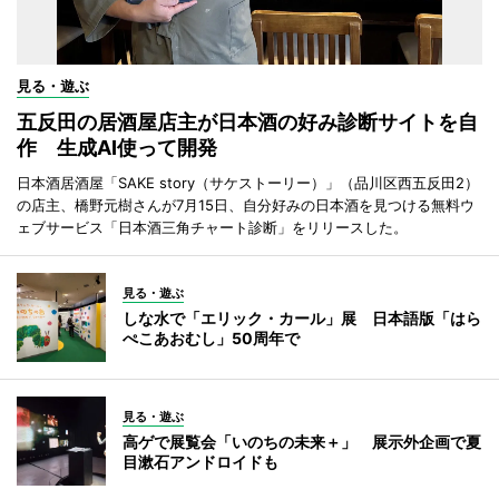
見る・遊ぶ
五反田の居酒屋店主が日本酒の好み診断サイトを自
作 生成AI使って開発
日本酒居酒屋「SAKE story（サケストーリー）」（品川区西五反田2）
の店主、橋野元樹さんが7月15日、自分好みの日本酒を見つける無料ウ
ェブサービス「日本酒三角チャート診断」をリリースした。
見る・遊ぶ
しな水で「エリック・カール」展 日本語版「はら
ぺこあおむし」50周年で
見る・遊ぶ
高ゲで展覧会「いのちの未来＋」 展示外企画で夏
目漱石アンドロイドも