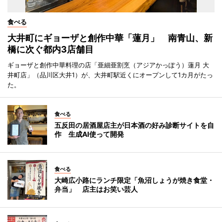
食べる
大井町にギョーザと創作中華「蓮月」 南青山、新
橋に次ぐ都内3店舗目
ギョーザと創作中華料理の店「亜細亜割烹（アジアかっぽう）蓮月 大
井町店」（品川区大井1）が、大井町駅近くにオープンして1カ月がたっ
た。
食べる
五反田の居酒屋店主が日本酒の好み診断サイトを自
作 生成AI使って開発
食べる
大崎広小路にランチ限定「魚沼しょうが焼き食堂・
弁当」 店主はお笑い芸人