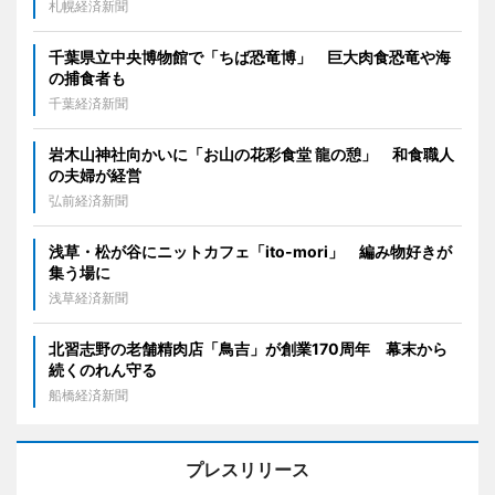
札幌経済新聞
千葉県立中央博物館で「ちば恐竜博」 巨大肉食恐竜や海
の捕食者も
千葉経済新聞
岩木山神社向かいに「お山の花彩食堂 龍の憩」 和食職人
の夫婦が経営
弘前経済新聞
浅草・松が谷にニットカフェ「ito-mori」 編み物好きが
集う場に
浅草経済新聞
北習志野の老舗精肉店「鳥吉」が創業170周年 幕末から
続くのれん守る
船橋経済新聞
プレスリリース