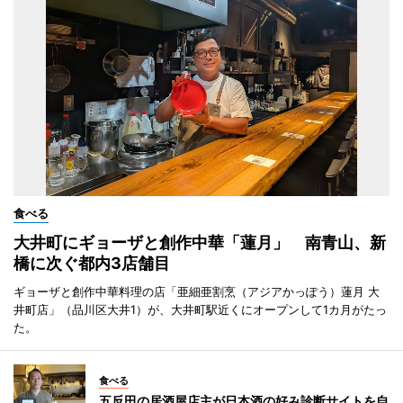
食べる
大井町にギョーザと創作中華「蓮月」 南青山、新
橋に次ぐ都内3店舗目
ギョーザと創作中華料理の店「亜細亜割烹（アジアかっぽう）蓮月 大
井町店」（品川区大井1）が、大井町駅近くにオープンして1カ月がたっ
た。
食べる
五反田の居酒屋店主が日本酒の好み診断サイトを自