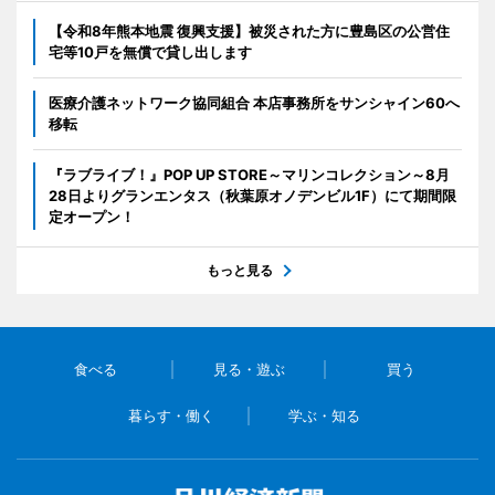
【令和8年熊本地震 復興支援】被災された方に豊島区の公営住
宅等10戸を無償で貸し出します
医療介護ネットワーク協同組合 本店事務所をサンシャイン60へ
移転
『ラブライブ！』POP UP STORE～マリンコレクション～8月
28日よりグランエンタス（秋葉原オノデンビル1F）にて期間限
定オープン！
もっと見る
食べる
見る・遊ぶ
買う
暮らす・働く
学ぶ・知る