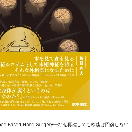
nce Based Hand Surgery―なぜ再建しても機能は回復しない