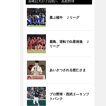
長崎日大が２回戦へ 高校野球
喜ぶ植中 Ｊリーグ
鹿島、逆転で白星発進 Ｊ
リーグ
あいさつされる悠仁さま
プロ野球・西武２―５ソフ
トバンク