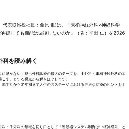
、代表取締役社長：金原 俊)は、『末梢神経外科×神経科学
urgery―なぜ再建しても機能は回復しないのか』（著：平田 仁）を2026
外科を読み解く
りに動かない」整形外科診療の最大のテーマを、手外科・末梢神経外科のエ
起こす」とする視点から解きほぐします。
、胎生期から老年期まで人生の各ステージにおける最適な治療のヒントを丁
外科・手外科の領域を切り口として「運動器システム制御は中枢神経系、と