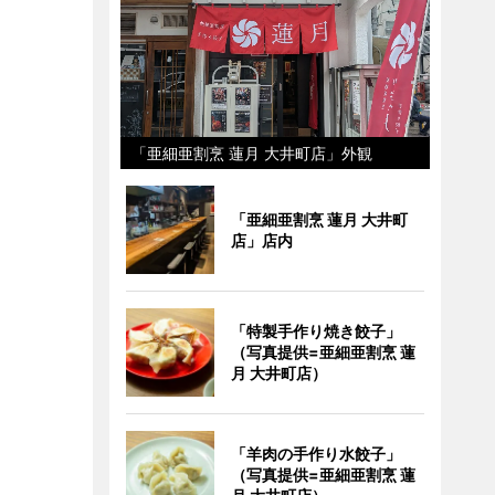
「亜細亜割烹 蓮月 大井町店」外観
「亜細亜割烹 蓮月 大井町
店」店内
「特製手作り焼き餃子」
（写真提供=亜細亜割烹 蓮
月 大井町店）
「羊肉の手作り水餃子」
（写真提供=亜細亜割烹 蓮