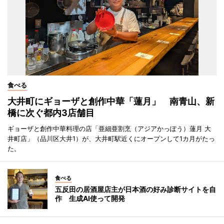
食べる
大井町にギョーザと創作中華「蓮月」 南青山、新
橋に次ぐ都内3店舗目
ギョーザと創作中華料理の店「亜細亜割烹（アジアかっぽう）蓮月 大
井町店」（品川区大井1）が、大井町駅近くにオープンして1カ月がたっ
た。
食べる
五反田の居酒屋店主が日本酒の好み診断サイトを自
作 生成AI使って開発