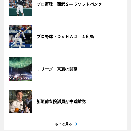
プロ野球・西武２―５ソフトバンク
プロ野球・ＤｅＮＡ２―１広島
Ｊリーグ、真夏の開幕
新垣前衆院議員が中道離党
もっと見る