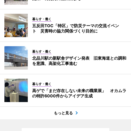
暮らす・働く
五反田TOC「特区」で防災テーマの交流イベン
ト 災害時の協力関係づくり目的に
暮らす・働く
北品川駅の新駅舎デザイン発表 旧東海道との調和
を意識、高架化工事進む
暮らす・働く
高ゲで「まだ存在しない未来の職業展」 オカムラ
の特許6000件からアイデア生成
もっと見る