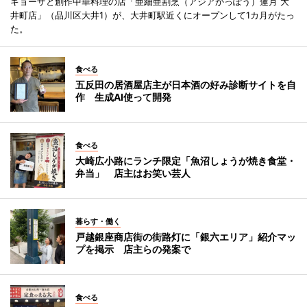
ギョーザと創作中華料理の店「亜細亜割烹（アジアかっぽう）蓮月 大
井町店」（品川区大井1）が、大井町駅近くにオープンして1カ月がたっ
た。
食べる
五反田の居酒屋店主が日本酒の好み診断サイトを自
作 生成AI使って開発
食べる
大崎広小路にランチ限定「魚沼しょうが焼き食堂・
弁当」 店主はお笑い芸人
暮らす・働く
戸越銀座商店街の街路灯に「銀六エリア」紹介マッ
プを掲示 店主らの発案で
食べる