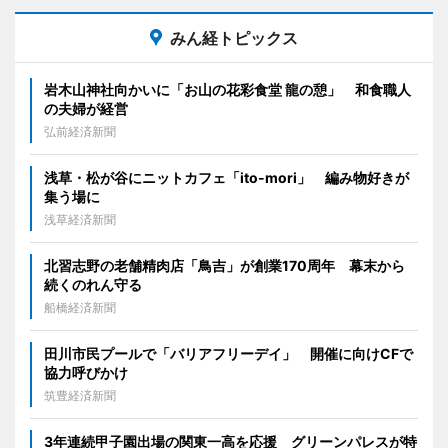
みん経トピックス
岩木山神社向かいに「お山の花彩食堂 龍の憩」 和食職人
の夫婦が経営
弘前経済新聞
浅草・松が谷にニットカフェ「ito-mori」 編み物好きが
集う場に
浅草経済新聞
北習志野の老舗精肉店「鳥吉」が創業170周年 幕末から
続くのれん守る
船橋経済新聞
田川市民プールで「バリアフリーデイ」 開催に向けCFで
協力呼びかけ
筑豊経済新聞
3年連続甲子園出場の関東一高を応援 グリーンパレスが特