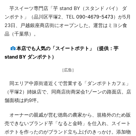
芋スイーツ専門店「芋 stand BY（スタンド バイ） ダ
ンポテト」（品川区平塚2、TEL
090-4679-5473
）が5月
23日、戸越銀座商店街にオープンした。運営はミヨシ食
品（千葉県）。
本店でも人気の「スイートポテト」（提供：芋
stand BY ダンポテト）
［広告］
同エリア中原街道近くで営業する「ダンポテトカフェ」
（平塚2）姉妹店で、同商店街商栄会1ゾーンの路面店。店
舗面積は約9坪。
オーナーの親戚が営む徳島の農家から、規格外のため販
売できないブランド芋「なると金時」を仕入れ、スイート
ポテトを作ったのがブランド立ち上げのきっかけ。添加物