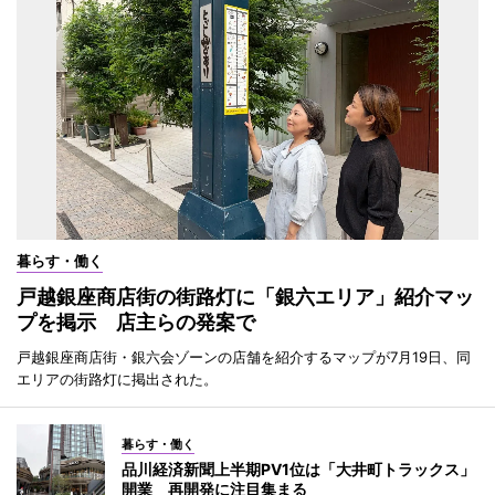
暮らす・働く
戸越銀座商店街の街路灯に「銀六エリア」紹介マッ
プを掲示 店主らの発案で
戸越銀座商店街・銀六会ゾーンの店舗を紹介するマップが7月19日、同
エリアの街路灯に掲出された。
暮らす・働く
品川経済新聞上半期PV1位は「大井町トラックス」
開業 再開発に注目集まる