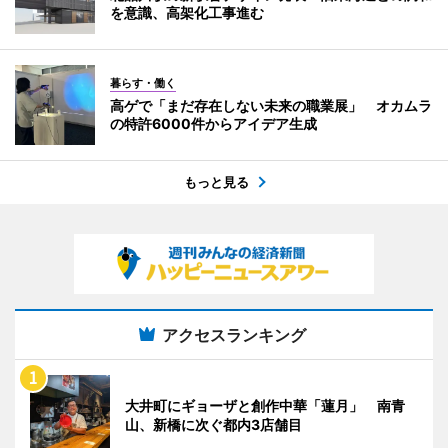
を意識、高架化工事進む
暮らす・働く
高ゲで「まだ存在しない未来の職業展」 オカムラ
の特許6000件からアイデア生成
もっと見る
アクセスランキング
大井町にギョーザと創作中華「蓮月」 南青
山、新橋に次ぐ都内3店舗目