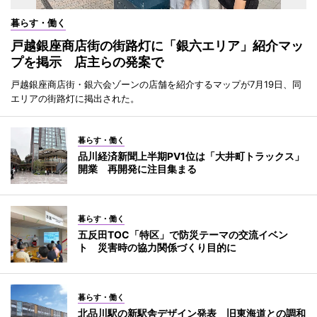
暮らす・働く
戸越銀座商店街の街路灯に「銀六エリア」紹介マッ
プを掲示 店主らの発案で
戸越銀座商店街・銀六会ゾーンの店舗を紹介するマップが7月19日、同
エリアの街路灯に掲出された。
暮らす・働く
品川経済新聞上半期PV1位は「大井町トラックス」
開業 再開発に注目集まる
暮らす・働く
五反田TOC「特区」で防災テーマの交流イベン
ト 災害時の協力関係づくり目的に
暮らす・働く
北品川駅の新駅舎デザイン発表 旧東海道との調和