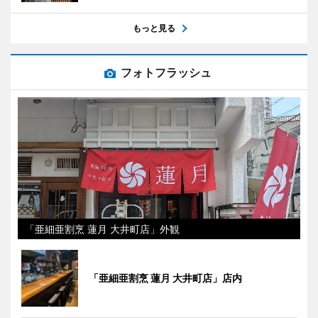
もっと見る
フォトフラッシュ
「亜細亜割烹 蓮月 大井町店」外観
「亜細亜割烹 蓮月 大井町店」店内