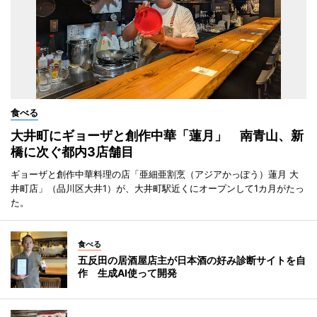
食べる
大井町にギョーザと創作中華「蓮月」 南青山、新
橋に次ぐ都内3店舗目
ギョーザと創作中華料理の店「亜細亜割烹（アジアかっぽう）蓮月 大
井町店」（品川区大井1）が、大井町駅近くにオープンして1カ月がたっ
た。
食べる
五反田の居酒屋店主が日本酒の好み診断サイトを自
作 生成AI使って開発