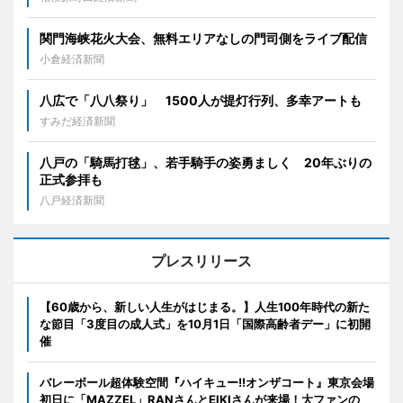
関門海峡花火大会、無料エリアなしの門司側をライブ配信
小倉経済新聞
八広で「八八祭り」 1500人が提灯行列、多幸アートも
すみだ経済新聞
八戸の「騎馬打毬」、若手騎手の姿勇ましく 20年ぶりの
正式参拝も
八戸経済新聞
プレスリリース
【60歳から、新しい人生がはじまる。】人生100年時代の新た
な節目「3度目の成人式」を10月1日「国際高齢者デー」に初開
催
バレーボール超体験空間『ハイキュー!!オンザコート』東京会場
初日に「MAZZEL」RANさんとEIKIさんが来場！大ファンの