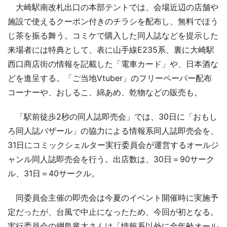
大崎駅南改札出口の本部テントでは、会場近辺の店舗や
施設で使えるクーポン付きのチラシを配布し、無料でほう
じ茶を振る舞う。コミケで購入した同人誌などを提示した
来場者には特典として、表に山手線E235系、裏に大崎駅
西口商店街の情報を記載した「電車カード」や、日本酒な
どを進呈する。「ご当地Vtuber」のフリーペーパー配布
コーナーや、おしるこ、綿あめ、乾物などの販売も。
「駅前徒歩2秒の同人誌即売会」では、30日に「おもし
ろ同人誌バザール」の協力による情報系同人誌即売会を、
31日にコミックシェルター実行委員会が運営するオールジ
ャンル同人誌即売会を行う。出店数は、30日＝90サーク
ル、31日＝40サークル。
同委員会主催の即売会は今夏のイベント開催時に実施予
定だったが、台風で中止になったため、今回が初となる。
実行委員会の綱島竜太さんは「情報系以外に全年齢オール