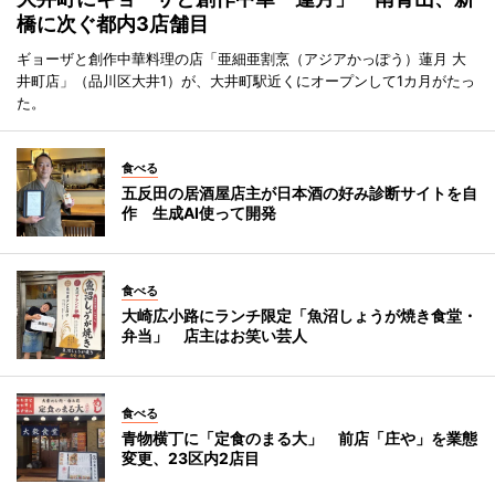
橋に次ぐ都内3店舗目
ギョーザと創作中華料理の店「亜細亜割烹（アジアかっぽう）蓮月 大
井町店」（品川区大井1）が、大井町駅近くにオープンして1カ月がたっ
た。
食べる
五反田の居酒屋店主が日本酒の好み診断サイトを自
作 生成AI使って開発
食べる
大崎広小路にランチ限定「魚沼しょうが焼き食堂・
弁当」 店主はお笑い芸人
食べる
青物横丁に「定食のまる大」 前店「庄や」を業態
変更、23区内2店目