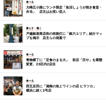
食べる
大崎広小路にランチ限定「魚沼しょうが焼き食堂・
弁当」 店主はお笑い芸人
暮らす・働く
戸越銀座商店街の街路灯に「銀六エリア」紹介マッ
プを掲示 店主らの発案で
食べる
青物横丁に「定食のまる大」 前店「庄や」を業態
変更、23区内2店目
食べる
西五反田に「湘南の魚とワインの店 ヒラツカ」
横浜に続く2号店