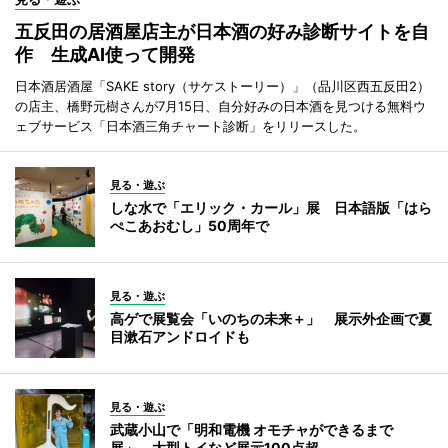
五反田の居酒屋店主が日本酒の好み診断サイトを自
作 生成AI使って開発
日本酒居酒屋「SAKE story（サケストーリー）」（品川区西五反田2）
の店主、橋野元樹さんが7月15日、自分好みの日本酒を見つける無料ウ
ェブサービス「日本酒三角チャート診断」をリリースした。
見る・遊ぶ
しな水で「エリック・カール」展 日本語版「はら
ぺこあおむし」50周年で
見る・遊ぶ
高ゲで展覧会「いのちの未来＋」 展示外企画で夏
目漱石アンドロイドも
見る・遊ぶ
武蔵小山で「明和電機 オモチャができるまで
展」 大型トイなど展示100点超