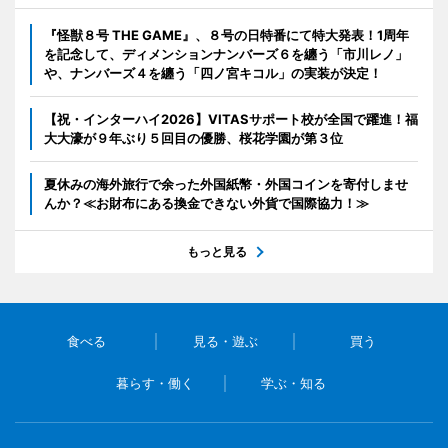
『怪獣８号 THE GAME』、８号の日特番にて特大発表！1周年
を記念して、ディメンションナンバーズ６を纏う「市川レノ」
や、ナンバーズ４を纏う「四ノ宮キコル」の実装が決定！
【祝・インターハイ2026】VITASサポート校が全国で躍進！福
大大濠が９年ぶり５回目の優勝、桜花学園が第３位
夏休みの海外旅行で余った外国紙幣・外国コインを寄付しませ
んか？≪お財布にある換金できない外貨で国際協力！≫
もっと見る
食べる
見る・遊ぶ
買う
暮らす・働く
学ぶ・知る