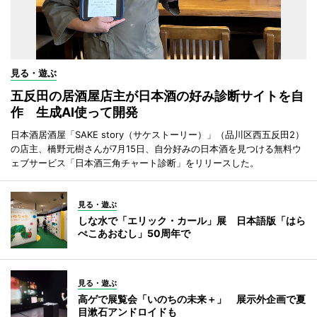
見る・遊ぶ
五反田の居酒屋店主が日本酒の好み診断サイトを自
作 生成AI使って開発
日本酒居酒屋「SAKE story（サケストーリー）」（品川区西五反田2）
の店主、橋野元樹さんが7月15日、自分好みの日本酒を見つける無料ウ
ェブサービス「日本酒三角チャート診断」をリリースした。
見る・遊ぶ
しな水で「エリック・カール」展 日本語版「はら
ぺこあおむし」50周年で
見る・遊ぶ
高ゲで展覧会「いのちの未来＋」 展示外企画で夏
目漱石アンドロイドも