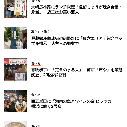
食べる
大崎広小路にランチ限定「魚沼しょうが焼き食堂・
弁当」 店主はお笑い芸人
暮らす・働く
戸越銀座商店街の街路灯に「銀六エリア」紹介マッ
プを掲示 店主らの発案で
食べる
青物横丁に「定食のまる大」 前店「庄や」を業態
変更、23区内2店目
食べる
西五反田に「湘南の魚とワインの店 ヒラツカ」
横浜に続く2号店
食べる