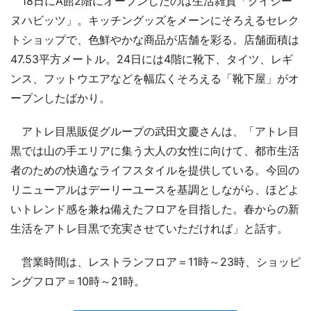
18日にA館2階にオープンしたのは生活雑貨「クイジー
ヌハビッツ」。キッチングッズをメーンにそろえるセレク
トショップで、色鮮やかな商品が店舗を彩る。店舗面積は
47.53平方メートル。24日には4階に靴下、タイツ、レギ
ンス、フットウエアなどを幅広くそろえる「靴下屋」がオ
ープンしたばかり。
アトレ目黒販促グループの武田文慶さんは、「アトレ目
黒では山の手エリアに集う大人の女性に向けて、都市生活
者のための快適なライフスタイルを提供している。今回の
リニューアルはデーリーユースを基調としながら、ほどよ
いトレンド感を兼ね備えたフロアを目指した。春からの新
生活をアトレ目黒で充実させていただければ」と話す。
営業時間は、レストランフロア＝11時～23時、ショッピ
ングフロア＝10時～21時。