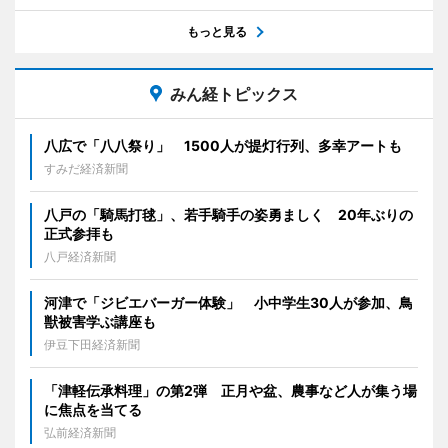
もっと見る
みん経トピックス
八広で「八八祭り」 1500人が提灯行列、多幸アートも
すみだ経済新聞
八戸の「騎馬打毬」、若手騎手の姿勇ましく 20年ぶりの
正式参拝も
八戸経済新聞
河津で「ジビエバーガー体験」 小中学生30人が参加、鳥
獣被害学ぶ講座も
伊豆下田経済新聞
「津軽伝承料理」の第2弾 正月や盆、農事など人が集う場
に焦点を当てる
弘前経済新聞