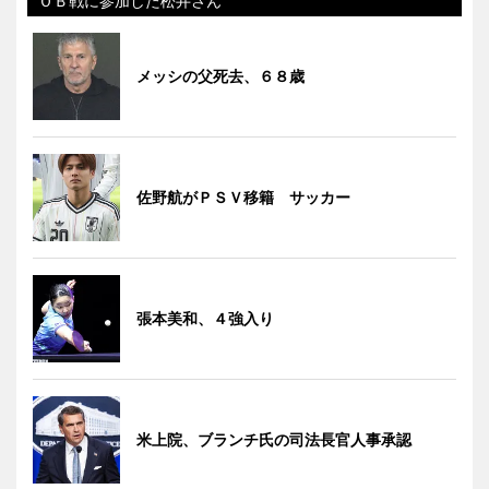
ＯＢ戦に参加した松井さん
メッシの父死去、６８歳
佐野航がＰＳＶ移籍 サッカー
張本美和、４強入り
米上院、ブランチ氏の司法長官人事承認