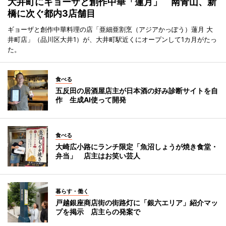
大井町にギョーザと創作中華「蓮月」 南青山、新
橋に次ぐ都内3店舗目
ギョーザと創作中華料理の店「亜細亜割烹（アジアかっぽう）蓮月 大
井町店」（品川区大井1）が、大井町駅近くにオープンして1カ月がたっ
た。
食べる
五反田の居酒屋店主が日本酒の好み診断サイトを自
作 生成AI使って開発
食べる
大崎広小路にランチ限定「魚沼しょうが焼き食堂・
弁当」 店主はお笑い芸人
暮らす・働く
戸越銀座商店街の街路灯に「銀六エリア」紹介マッ
プを掲示 店主らの発案で