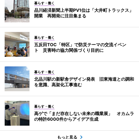
暮らす・働く
品川経済新聞上半期PV1位は「大井町トラックス」
開業 再開発に注目集まる
暮らす・働く
五反田TOC「特区」で防災テーマの交流イベン
ト 災害時の協力関係づくり目的に
暮らす・働く
北品川駅の新駅舎デザイン発表 旧東海道との調和
を意識、高架化工事進む
暮らす・働く
高ゲで「まだ存在しない未来の職業展」 オカムラ
の特許6000件からアイデア生成
もっと見る