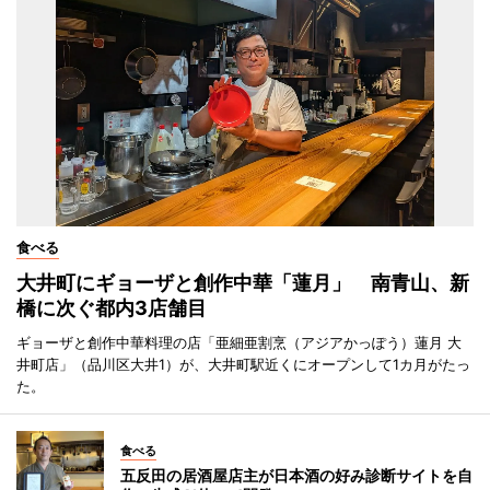
食べる
大井町にギョーザと創作中華「蓮月」 南青山、新
橋に次ぐ都内3店舗目
ギョーザと創作中華料理の店「亜細亜割烹（アジアかっぽう）蓮月 大
井町店」（品川区大井1）が、大井町駅近くにオープンして1カ月がたっ
た。
食べる
五反田の居酒屋店主が日本酒の好み診断サイトを自