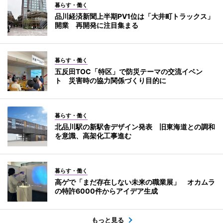
暮らす・働く
品川経済新聞上半期PV1位は「大井町トラックス」
開業 再開発に注目集まる
暮らす・働く
五反田TOC「特区」で防災テーマの交流イベン
ト 災害時の協力関係づくり目的に
暮らす・働く
北品川駅の新駅舎デザイン発表 旧東海道との調和
を意識、高架化工事進む
暮らす・働く
高ゲで「まだ存在しない未来の職業展」 オカムラ
の特許6000件からアイデア生成
もっと見る