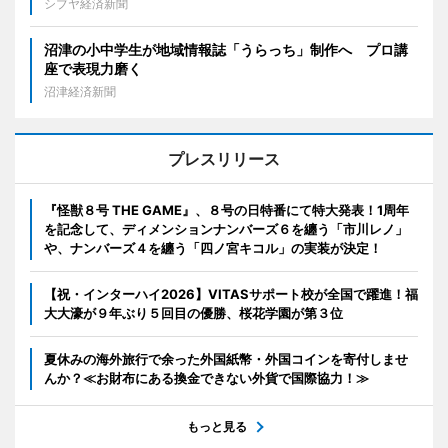
シブヤ経済新聞
沼津の小中学生が地域情報誌「うらっち」制作へ プロ講
座で表現力磨く
沼津経済新聞
プレスリリース
『怪獣８号 THE GAME』、８号の日特番にて特大発表！1周年
を記念して、ディメンションナンバーズ６を纏う「市川レノ」
や、ナンバーズ４を纏う「四ノ宮キコル」の実装が決定！
【祝・インターハイ2026】VITASサポート校が全国で躍進！福
大大濠が９年ぶり５回目の優勝、桜花学園が第３位
夏休みの海外旅行で余った外国紙幣・外国コインを寄付しませ
んか？≪お財布にある換金できない外貨で国際協力！≫
もっと見る