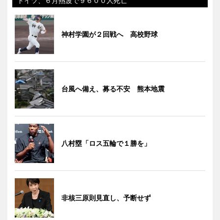
ドイツ、６月熱波で９６００人死亡
神村学園が２回戦へ 高校野球
台風へ備え、募る不安 熊本地震
八村塁「ロス五輪で１勝を」
非核三原則見直し、予断せず