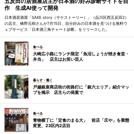
五反田の居酒屋店主が日本酒の好み診断サイトを自
作 生成AI使って開発
日本酒居酒屋「SAKE story（サケストーリー）」（品川区西五反田2）
の店主、橋野元樹さんが7月15日、自分好みの日本酒を見つける無料ウ
ェブサービス「日本酒三角チャート診断」をリリースした。
食べる
大崎広小路にランチ限定「魚沼しょうが焼き食堂・
弁当」 店主はお笑い芸人
暮らす・働く
戸越銀座商店街の街路灯に「銀六エリア」紹介マッ
プを掲示 店主らの発案で
食べる
青物横丁に「定食のまる大」 前店「庄や」を業態
変更、23区内2店目