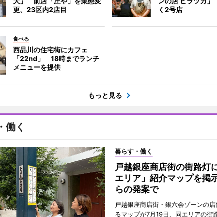
大」 前店「庄や」を業態変
ンの店 ヒラツカ」
更、23区内2店目
く2号店
食べる
西品川の住宅街にカフェ
「22nd」 18時までランチ
メニューを提供
もっと見る
・働く
暮らす・働く
戸越銀座商店街の街路灯
エリア」紹介マップを掲
らの発案で
戸越銀座商店街・銀六会ゾーンの店
るマップが7月19日、同エリアの街