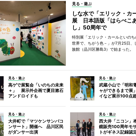
見る・遊ぶ
しな水で「エリック・カ
展 日本語版「はらぺこ
し」50周年で
特別展「エリック・カールといのち
世界で、ちがう色－」が7月25日、
族館（品川区勝島3）で始まった。
見る・遊ぶ
見る・遊ぶ
高ゲで展覧会「いのちの未来
武蔵小山で「明和電
＋」 展示外企画で夏目漱石
ャができるまで展
アンドロイドも
イなど展示100点
見る・遊ぶ
見る・遊ぶ
大井町で「マツケンサンバコ
西大井「ニコン」
ンサート」開催へ 品川区民
鏡販売100周年モ
がダンサー出演
トがギネス記録認