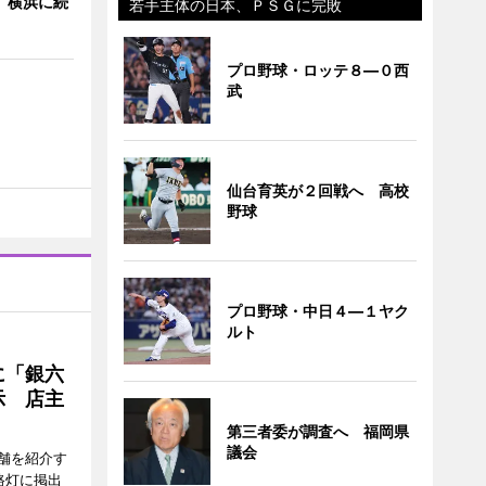
 横浜に続
若手主体の日本、ＰＳＧに完敗
プロ野球・ロッテ８―０西
武
仙台育英が２回戦へ 高校
野球
プロ野球・中日４―１ヤク
ルト
に「銀六
示 店主
第三者委が調査へ 福岡県
議会
舗を紹介す
路灯に掲出