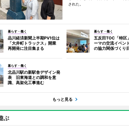
された。
暮らす・働く
暮らす・働く
品川経済新聞上半期PV1位は
五反田TOC「特区
「大井町トラックス」開業
ーマの交流イベン
再開発に注目集まる
の協力関係づくり
暮らす・働く
北品川駅の新駅舎デザイン発
表 旧東海道との調和を意
識、高架化工事進む
もっと見る
遊ぶ