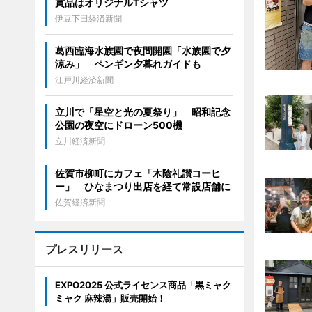
賞品はオリジナルTシャツ
伊豆下田経済新聞
葛西臨海水族園で夜間開園「水族園で夕
涼み」 ペンギン夕暮れガイドも
江戸川経済新聞
立川で「星空と光の夏祭り」 昭和記念
公園の夜空にドローン500機
立川経済新聞
佐賀市柳町にカフェ「木陰礼讃コーヒ
ー」 ひなまつり出店を経て常設店舗に
佐賀経済新聞
プレスリリース
EXPO2025 公式ライセンス商品「黒ミャク
ミャク 麻辣湯」販売開始！