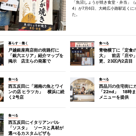
「魚沼しょうが焼き食堂・弁当」（
4）が7月6日、大崎広小路駅近くに
た。
暮らす・働く
食べる
戸越銀座商店街の街路灯に
青物横丁に「定食
「銀六エリア」紹介マップを
大」 前店「庄や
掲示 店主らの発案で
更、23区内2店目
食べる
食べる
西五反田に「湘南の魚とワイ
西品川の住宅街に
ンの店 ヒラツカ」 横浜に続
「22nd」 18時
く2号店
メニューを提供
食べる
西五反田にイタリアンバル
「ソスタ」 ソースと具材が
選べるカスタムピザも