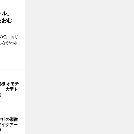
ール」
あおむ
の色－同じ
しながわ水
機 オモチ
」 大型ト
超
本社の顕微
ザイクアー
定