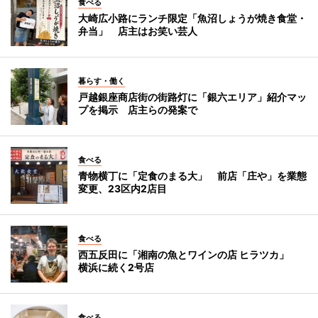
食べる
大崎広小路にランチ限定「魚沼しょうが焼き食堂・
弁当」 店主はお笑い芸人
暮らす・働く
戸越銀座商店街の街路灯に「銀六エリア」紹介マッ
プを掲示 店主らの発案で
食べる
青物横丁に「定食のまる大」 前店「庄や」を業態
変更、23区内2店目
食べる
西五反田に「湘南の魚とワインの店 ヒラツカ」
横浜に続く2号店
食べる