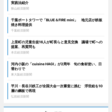
実践法紹介
狭山経済新聞
千葉ポートタワーで「BLUE＆FIRE mini」 地元店が鉄板
焼き料理提供
千葉経済新聞
上里町の児童生徒16人が町長らと意見交換 議場で町への
提案、再質問も
本庄経済新聞
河内小阪の「cuisine HAGI」が2周年 旬の食材使い、日
替わりで
東大阪経済新聞
平川・長谷川鉄工が全国大会一次審査に挑む 浮世絵を10
層の鋼板で再現
弘前経済新聞