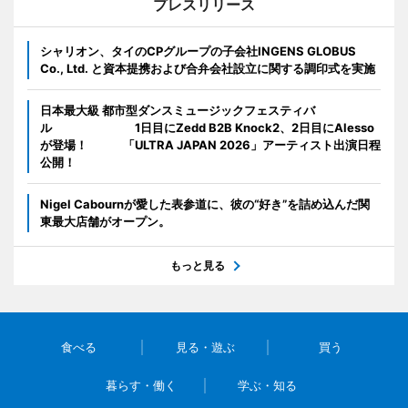
プレスリリース
シャリオン、タイのCPグループの子会社INGENS GLOBUS
Co., Ltd. と資本提携および合弁会社設立に関する調印式を実施
日本最大級 都市型ダンスミュージックフェスティバ
ル 1日目にZedd B2B Knock2、2日目にAlesso
が登場！ 「ULTRA JAPAN 2026」アーティスト出演日程
公開！
Nigel Cabournが愛した表参道に、彼の“好き”を詰め込んだ関
東最大店舗がオープン。
もっと見る
食べる
見る・遊ぶ
買う
暮らす・働く
学ぶ・知る