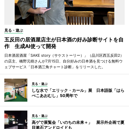
見る・遊ぶ
五反田の居酒屋店主が日本酒の好み診断サイトを自
作 生成AI使って開発
日本酒居酒屋「SAKE story（サケストーリー）」（品川区西五反田2）
の店主、橋野元樹さんが7月15日、自分好みの日本酒を見つける無料ウ
ェブサービス「日本酒三角チャート診断」をリリースした。
見る・遊ぶ
しな水で「エリック・カール」展 日本語版「はら
ぺこあおむし」50周年で
見る・遊ぶ
高ゲで展覧会「いのちの未来＋」 展示外企画で夏
目漱石アンドロイドも