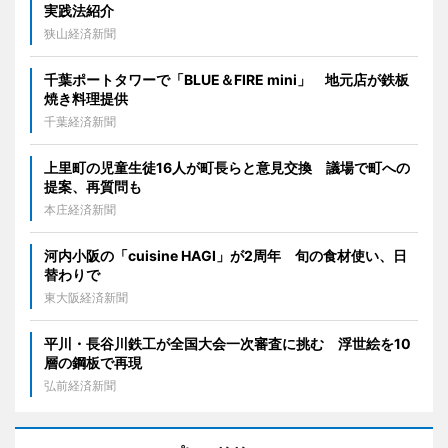
実践法紹介
狭山経済新聞
千葉ポートタワーで「BLUE＆FIRE mini」 地元店が鉄板
焼き料理提供
千葉経済新聞
上里町の児童生徒16人が町長らと意見交換 議場で町への
提案、再質問も
本庄経済新聞
河内小阪の「cuisine HAGI」が2周年 旬の食材使い、日
替わりで
東大阪経済新聞
平川・長谷川鉄工が全国大会一次審査に挑む 浮世絵を10
層の鋼板で再現
弘前経済新聞