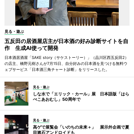
見る・遊ぶ
五反田の居酒屋店主が日本酒の好み診断サイトを自
作 生成AI使って開発
日本酒居酒屋「SAKE story（サケストーリー）」（品川区西五反田2）
の店主、橋野元樹さんが7月15日、自分好みの日本酒を見つける無料ウ
ェブサービス「日本酒三角チャート診断」をリリースした。
見る・遊ぶ
しな水で「エリック・カール」展 日本語版「はら
ぺこあおむし」50周年で
見る・遊ぶ
高ゲで展覧会「いのちの未来＋」 展示外企画で夏
目漱石アンドロイドも