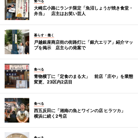
食べる
大崎広小路にランチ限定「魚沼しょうが焼き食堂・
弁当」 店主はお笑い芸人
暮らす・働く
戸越銀座商店街の街路灯に「銀六エリア」紹介マッ
プを掲示 店主らの発案で
食べる
青物横丁に「定食のまる大」 前店「庄や」を業態
変更、23区内2店目
食べる
西五反田に「湘南の魚とワインの店 ヒラツカ」
横浜に続く2号店
食べる