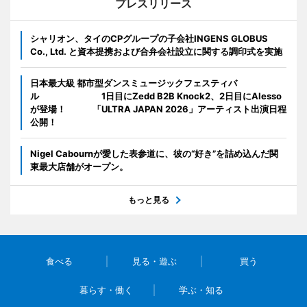
プレスリリース
シャリオン、タイのCPグループの子会社INGENS GLOBUS
Co., Ltd. と資本提携および合弁会社設立に関する調印式を実施
日本最大級 都市型ダンスミュージックフェスティバ
ル 1日目にZedd B2B Knock2、2日目にAlesso
が登場！ 「ULTRA JAPAN 2026」アーティスト出演日程
公開！
Nigel Cabournが愛した表参道に、彼の“好き”を詰め込んだ関
東最大店舗がオープン。
もっと見る
食べる
見る・遊ぶ
買う
暮らす・働く
学ぶ・知る