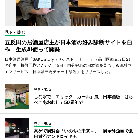
見る・遊ぶ
五反田の居酒屋店主が日本酒の好み診断サイトを自
作 生成AI使って開発
日本酒居酒屋「SAKE story（サケストーリー）」（品川区西五反田2）
の店主、橋野元樹さんが7月15日、自分好みの日本酒を見つける無料ウ
ェブサービス「日本酒三角チャート診断」をリリースした。
見る・遊ぶ
しな水で「エリック・カール」展 日本語版「はら
ぺこあおむし」50周年で
見る・遊ぶ
高ゲで展覧会「いのちの未来＋」 展示外企画で夏
目漱石アンドロイドも