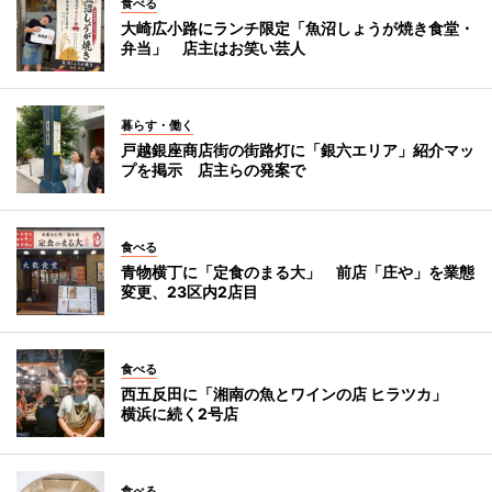
食べる
大崎広小路にランチ限定「魚沼しょうが焼き食堂・
弁当」 店主はお笑い芸人
暮らす・働く
戸越銀座商店街の街路灯に「銀六エリア」紹介マッ
プを掲示 店主らの発案で
食べる
青物横丁に「定食のまる大」 前店「庄や」を業態
変更、23区内2店目
食べる
西五反田に「湘南の魚とワインの店 ヒラツカ」
横浜に続く2号店
食べる