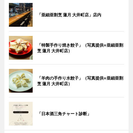
「亜細亜割烹 蓮月 大井町店」店内
「特製手作り焼き餃子」（写真提供=亜細亜割
烹 蓮月 大井町店）
「羊肉の手作り水餃子」（写真提供=亜細亜割
烹 蓮月 大井町店）
「日本酒三角チャート診断」