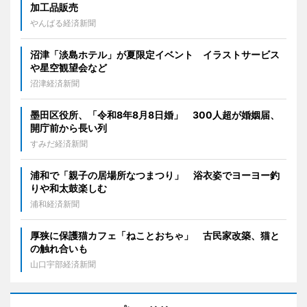
加工品販売
やんばる経済新聞
沼津「淡島ホテル」が夏限定イベント イラストサービス
や星空観望会など
沼津経済新聞
墨田区役所、「令和8年8月8日婚」 300人超が婚姻届、
開庁前から長い列
すみだ経済新聞
浦和で「親子の居場所なつまつり」 浴衣姿でヨーヨー釣
りや和太鼓楽しむ
浦和経済新聞
厚狭に保護猫カフェ「ねことおちゃ」 古民家改築、猫と
の触れ合いも
山口宇部経済新聞