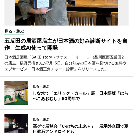
見る・遊ぶ
五反田の居酒屋店主が日本酒の好み診断サイトを自
作 生成AI使って開発
日本酒居酒屋「SAKE story（サケストーリー）」（品川区西五反田2）
の店主、橋野元樹さんが7月15日、自分好みの日本酒を見つける無料ウ
ェブサービス「日本酒三角チャート診断」をリリースした。
見る・遊ぶ
しな水で「エリック・カール」展 日本語版「はら
ぺこあおむし」50周年で
見る・遊ぶ
高ゲで展覧会「いのちの未来＋」 展示外企画で夏
目漱石アンドロイドも