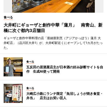
食べる
大井町にギョーザと創作中華「蓮月」 南青山、新
橋に次ぐ都内3店舗目
ギョーザと創作中華料理の店「亜細亜割烹（アジアかっぽう）蓮月 大
井町店」（品川区大井1）が、大井町駅近くにオープンして1カ月がたっ
た。
食べる
五反田の居酒屋店主が日本酒の好み診断サイトを自
作 生成AI使って開発
食べる
大崎広小路にランチ限定「魚沼しょうが焼き食堂・
弁当」 店主はお笑い芸人