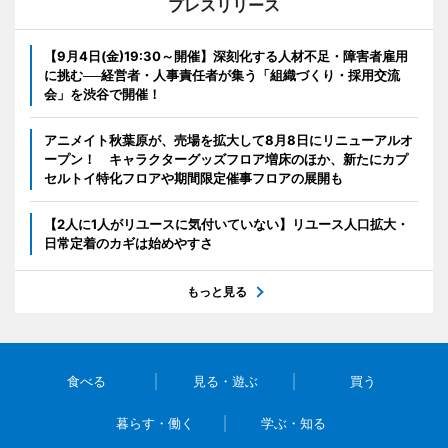
プレスリリース
【9月4日(金)19:30～開催】深刻化する人材不足・障害者雇用
に挑む──経営者・人事責任者が集う「組織づくり・採用交流
会」を渋谷で開催！
アニメイト秋葉原が、売場を拡大して8月8日にリニューアルオ
ープン！ キャラクターグッズフロア増床のほか、新たにカプ
セルトイ特化フロアや期間限定催事フロアの展開も
【2人に1人がリユースに気付いていない】リユース人口拡大・
日常定着のカギは始めやすさ
もっと見る
食べる
見る・遊ぶ
買う
暮らす・働く
学ぶ・知る