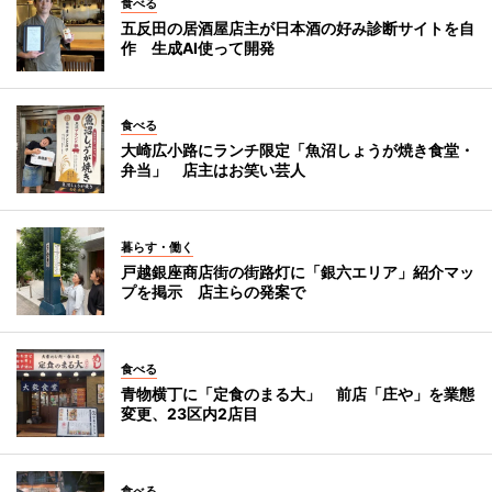
食べる
五反田の居酒屋店主が日本酒の好み診断サイトを自
作 生成AI使って開発
食べる
大崎広小路にランチ限定「魚沼しょうが焼き食堂・
弁当」 店主はお笑い芸人
暮らす・働く
戸越銀座商店街の街路灯に「銀六エリア」紹介マッ
プを掲示 店主らの発案で
食べる
青物横丁に「定食のまる大」 前店「庄や」を業態
変更、23区内2店目
食べる