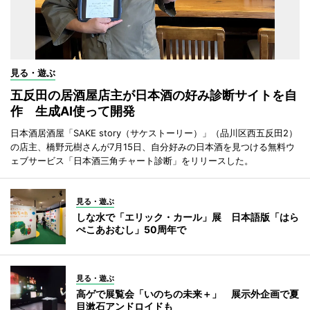
見る・遊ぶ
五反田の居酒屋店主が日本酒の好み診断サイトを自
作 生成AI使って開発
日本酒居酒屋「SAKE story（サケストーリー）」（品川区西五反田2）
の店主、橋野元樹さんが7月15日、自分好みの日本酒を見つける無料ウ
ェブサービス「日本酒三角チャート診断」をリリースした。
見る・遊ぶ
しな水で「エリック・カール」展 日本語版「はら
ぺこあおむし」50周年で
見る・遊ぶ
高ゲで展覧会「いのちの未来＋」 展示外企画で夏
目漱石アンドロイドも