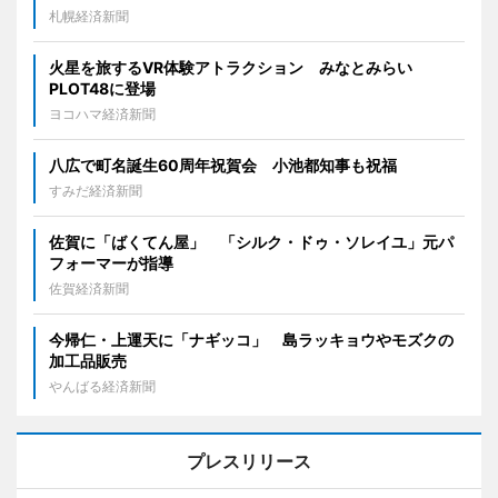
札幌経済新聞
火星を旅するVR体験アトラクション みなとみらい
PLOT48に登場
ヨコハマ経済新聞
八広で町名誕生60周年祝賀会 小池都知事も祝福
すみだ経済新聞
佐賀に「ばくてん屋」 「シルク・ドゥ・ソレイユ」元パ
フォーマーが指導
佐賀経済新聞
今帰仁・上運天に「ナギッコ」 島ラッキョウやモズクの
加工品販売
やんばる経済新聞
プレスリリース