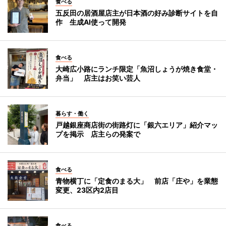
食べる
五反田の居酒屋店主が日本酒の好み診断サイトを自
作 生成AI使って開発
食べる
大崎広小路にランチ限定「魚沼しょうが焼き食堂・
弁当」 店主はお笑い芸人
暮らす・働く
戸越銀座商店街の街路灯に「銀六エリア」紹介マッ
プを掲示 店主らの発案で
食べる
青物横丁に「定食のまる大」 前店「庄や」を業態
変更、23区内2店目
食べる