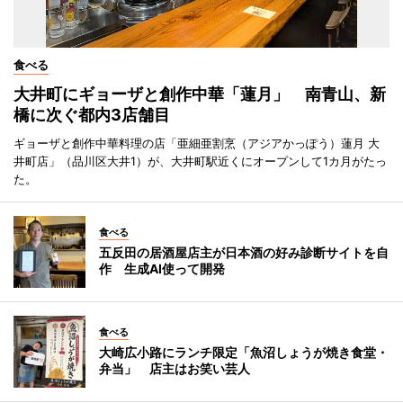
食べる
大井町にギョーザと創作中華「蓮月」 南青山、新
橋に次ぐ都内3店舗目
ギョーザと創作中華料理の店「亜細亜割烹（アジアかっぽう）蓮月 大
井町店」（品川区大井1）が、大井町駅近くにオープンして1カ月がたっ
た。
食べる
五反田の居酒屋店主が日本酒の好み診断サイトを自
作 生成AI使って開発
食べる
大崎広小路にランチ限定「魚沼しょうが焼き食堂・
弁当」 店主はお笑い芸人