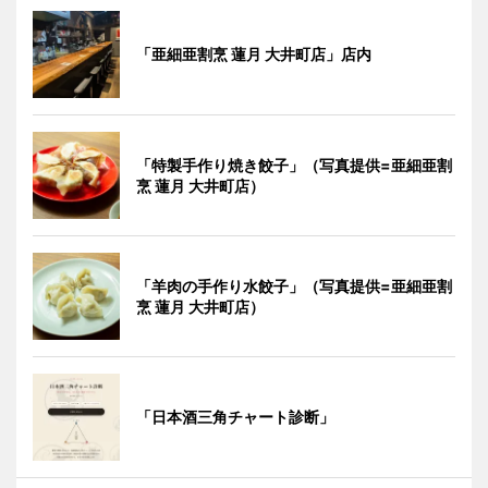
「亜細亜割烹 蓮月 大井町店」店内
「特製手作り焼き餃子」（写真提供=亜細亜割
烹 蓮月 大井町店）
「羊肉の手作り水餃子」（写真提供=亜細亜割
烹 蓮月 大井町店）
「日本酒三角チャート診断」