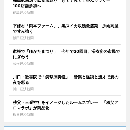
福島駅周辺で飲食店巡り「きて！みて！呑んでラリー」
100店舗参加へ
福島経済新聞
下條村「岡本ファーム」、黒スイカ収穫最盛期 少雨高温
で甘み強く
飯田経済新聞
彦根で「ゆかたまつり」 今年で30回目、浴衣姿の市民で
にぎわう
彦根経済新聞
川口・歓喜院で「笑撃演奏怪」 音楽と怪談と漫才で夏の
夜を彩る
川口経済新聞
秩父・三峯神社をイメージしたルームスプレー 「秩父ア
ロマラボ」が商品化
秩父経済新聞