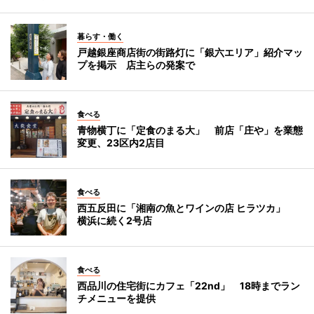
暮らす・働く
戸越銀座商店街の街路灯に「銀六エリア」紹介マッ
プを掲示 店主らの発案で
食べる
青物横丁に「定食のまる大」 前店「庄や」を業態
変更、23区内2店目
食べる
西五反田に「湘南の魚とワインの店 ヒラツカ」
横浜に続く2号店
食べる
西品川の住宅街にカフェ「22nd」 18時までラン
チメニューを提供