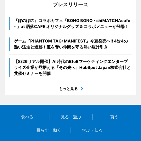
プレスリリース
『ぼのぼの』コラボカフェ「BONO BONO - shiMATCHAcafe
- 」at 洒落CAFE オリジナルグッズ & コラボメニューが登場！
ゲーム『PHANTOM TAG: MANIFEST』今夏発売へ!! 4対4の
熱い逃走と追跡！宝を奪い仲間を守る熱い駆け引き
【8/26リアル開催】AI時代のBtoBマーケティングエンタープ
ライズ企業が見据える「その先へ」HubSpot Japan株式会社と
共催セミナーを開催
もっと見る
食べる
見る・遊ぶ
買う
暮らす・働く
学ぶ・知る