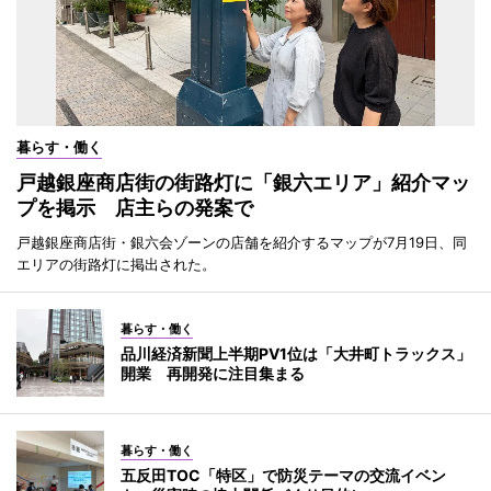
暮らす・働く
戸越銀座商店街の街路灯に「銀六エリア」紹介マッ
プを掲示 店主らの発案で
戸越銀座商店街・銀六会ゾーンの店舗を紹介するマップが7月19日、同
エリアの街路灯に掲出された。
暮らす・働く
品川経済新聞上半期PV1位は「大井町トラックス」
開業 再開発に注目集まる
暮らす・働く
五反田TOC「特区」で防災テーマの交流イベン