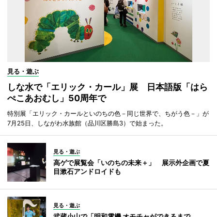
見る・遊ぶ
しな水で「エリック・カール」展 日本語版「はら
ぺこあおむし」50周年で
特別展「エリック・カールといのちの色－同じ世界で、ちがう色－」が
7月25日、しながわ水族館（品川区勝島3）で始まった。
見る・遊ぶ
高ゲで展覧会「いのちの未来＋」 展示外企画で夏
目漱石アンドロイドも
見る・遊ぶ
武蔵小山で「明和電機 オモチャができるまで