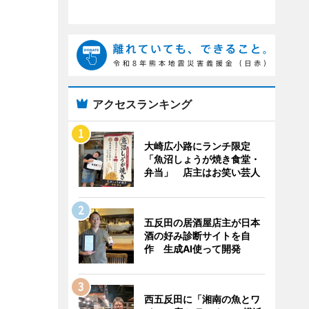
アクセスランキング
大崎広小路にランチ限定
「魚沼しょうが焼き食堂・
弁当」 店主はお笑い芸人
五反田の居酒屋店主が日本
酒の好み診断サイトを自
作 生成AI使って開発
西五反田に「湘南の魚とワ