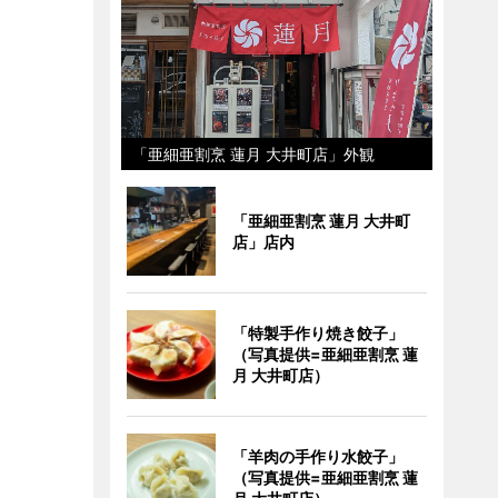
「亜細亜割烹 蓮月 大井町店」外観
「亜細亜割烹 蓮月 大井町
店」店内
「特製手作り焼き餃子」
（写真提供=亜細亜割烹 蓮
月 大井町店）
「羊肉の手作り水餃子」
（写真提供=亜細亜割烹 蓮