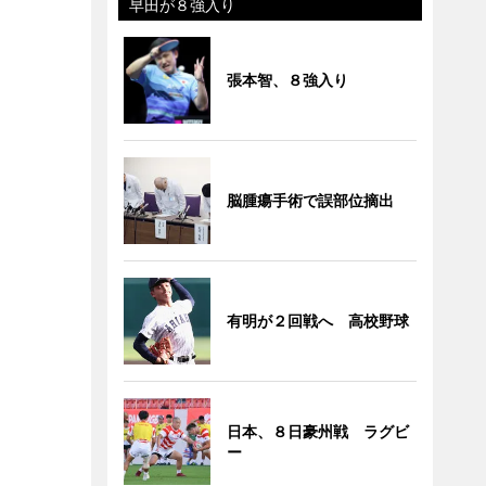
早田が８強入り
張本智、８強入り
脳腫瘍手術で誤部位摘出
有明が２回戦へ 高校野球
日本、８日豪州戦 ラグビ
ー