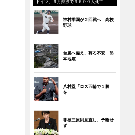
ドイツ、６月熱波で９６００人死亡
神村学園が２回戦へ 高校
野球
台風へ備え、募る不安 熊
本地震
八村塁「ロス五輪で１勝
を」
非核三原則見直し、予断せ
ず