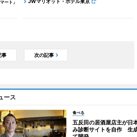
JWマリオット・ホテル東京
マート」
記事
次の記事
ュース
食べる
五反田の居酒屋店主が日
み診断サイトを自作 生成
て開発