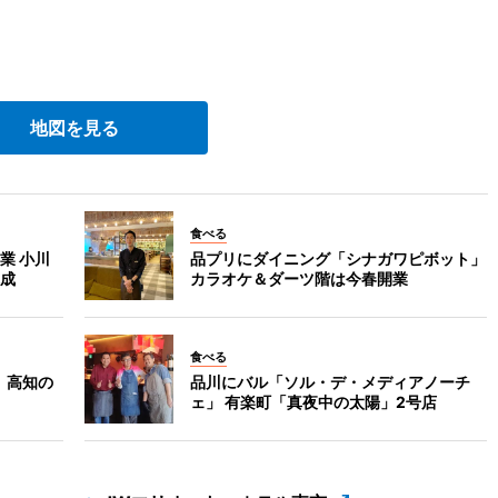
。
地図を見る
食べる
業 小川
品プリにダイニング「シナガワピボット」
成
カラオケ＆ダーツ階は今春開業
食べる
 高知の
品川にバル「ソル・デ・メディアノーチ
ェ」 有楽町「真夜中の太陽」2号店