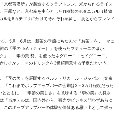
「京都蒸溜所」が製造するクラフトジン。米から作るライス
、玉露など、京都産を中心とした11種類のボタニカル（植物
ニカルを6カテゴリに分けてそれぞれ蒸留し、あとからブレンド
る。5月・6月は、新茶の季節にちなんで「お茶」をテーマに
徴の「季のTEA（ティー）」を使ったマティーニのほか、
ク」、「季の美 勢」を使ったネグローニ「セイグローニ」
月は赤しそがテーマのドリンクを3種類用意する予定だという。
、「季の美」を展開するペルノ・リカール・ジャパン（文京
、「これまでポップアップバーの会期は2～3カ月程度だった
いとともに、『季節の美しさ』を意味する『季の美』の良さ
は「当ホテルは、国内外から、観光やビジネス問わずあらゆ
、このポップアップバーの体験が価値ある思い出として残っ