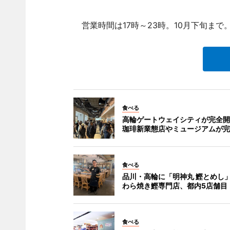
営業時間は17時～23時。10月下旬まで
食べる
高輪ゲートウェイシティが完全開
珈琲新業態店やミュージアムが完
食べる
品川・高輪に「明神丸 鰹とめし」
わら焼き鰹専門店、都内5店舗目
食べる