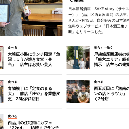
日本酒居酒屋「SAKE story（サケ
ー）」（品川区西五反田2）の店主
さんが7月15日、自分好みの日本酒
無料ウェブサービス「日本酒三角チ
断」をリリースした。
食べる
暮らす・働く
大崎広小路にランチ限定「魚
戸越銀座商店街の
沼しょうが焼き食堂・弁
「銀六エリア」紹
当」 店主はお笑い芸人
掲示 店主らの発
食べる
食べる
青物横丁に「定食のまる
西五反田に「湘南
大」 前店「庄や」を業態変
ンの店 ヒラツカ」
更、23区内2店目
く2号店
食べる
西品川の住宅街にカフェ
「22nd」 18時までランチ