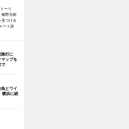
ストーリ
、橋野元樹
を見つける
ャート診
街路灯に
介マップを
案で
の魚とワイ
 横浜に続