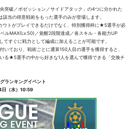
央突破／ポゼッション／サイドアタック」の4つに分かれた
は該当の得意戦術をもった選手のみが登場します。
でスカウトがプレイできるだけでなく、特別獲得枠に★5選手が必
ルMAX(Lv.50)／覚醒2段階達成／各スキル・各能力UP
得してすぐに戦力として編成に加えることが可能です。
付いており、戦術ごとに通算150人目の選手を獲得すると、
いる★5選手の中から好きな1人を選んで獲得できる「交換チ
グランキングイベント
日（水）10:59