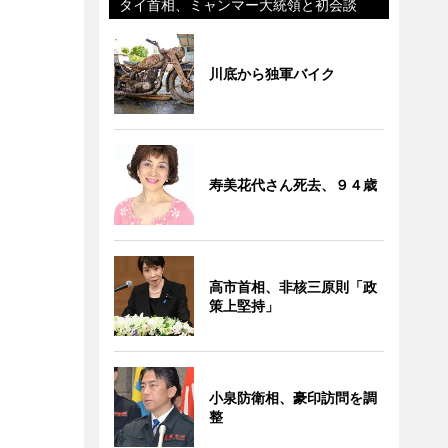
タイ首相、ミャンマー大統領と初会談
川底から独軍バイク
寿美花代さん死去、９４歳
高市首相、非核三原則「政
策上堅持」
小泉防衛相、豪印訪問を調
整