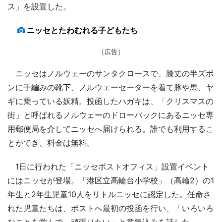
ス」を設置した。
ニッセとたわむれる子どもたち
［広告］
ニッセはノルウェーのサンタクロースで、膝丈の半ズボ
ンに手編みの靴下、ノルウェーセーターを着て豚や馬、ヤ
ギに乗っている妖精。投函したハガキは、「クリスマスの
街」と呼ばれるノルウェーのドローバックにあるニッセ専
用郵便局を介してニッセへ届けられる。誰でも利用するこ
とができ、料金は無料。
1日に行われた「ニッセポストオフィス」設置イベント
にはニッセが登場。「港区立高輪台小学校」（高輪2）の1
年生と2年生児童10人をリトルニッセに認定した。任命さ
れた児童たちは、ポストへ最初の投函を行い、「いろいろ
なことを学んで、頑張りたい」と意気込みを話した。