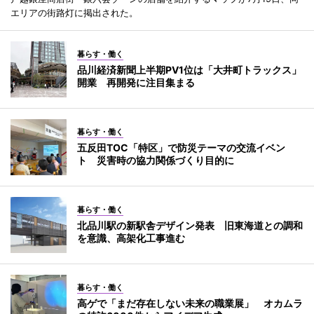
エリアの街路灯に掲出された。
暮らす・働く
品川経済新聞上半期PV1位は「大井町トラックス」
開業 再開発に注目集まる
暮らす・働く
五反田TOC「特区」で防災テーマの交流イベン
ト 災害時の協力関係づくり目的に
暮らす・働く
北品川駅の新駅舎デザイン発表 旧東海道との調和
を意識、高架化工事進む
暮らす・働く
高ゲで「まだ存在しない未来の職業展」 オカムラ