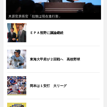
木原官房長官「拉致は現在進行形」
ＥＰＡ視野に議論継続
東海大甲府が２回戦へ 高校野球
岡本は１安打 大リーグ