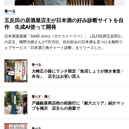
食べる
五反田の居酒屋店主が日本酒の好み診断サイトを自
作 生成AI使って開発
日本酒居酒屋「SAKE story（サケストーリー）」（品川区西五反田2）
の店主、橋野元樹さんが7月15日、自分好みの日本酒を見つける無料ウ
ェブサービス「日本酒三角チャート診断」をリリースした。
食べる
大崎広小路にランチ限定「魚沼しょうが焼き食堂・
弁当」 店主はお笑い芸人
暮らす・働く
戸越銀座商店街の街路灯に「銀六エリア」紹介マッ
プを掲示 店主らの発案で
食べる