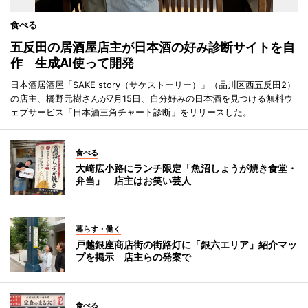
食べる
五反田の居酒屋店主が日本酒の好み診断サイトを自
作 生成AI使って開発
日本酒居酒屋「SAKE story（サケストーリー）」（品川区西五反田2）
の店主、橋野元樹さんが7月15日、自分好みの日本酒を見つける無料ウ
ェブサービス「日本酒三角チャート診断」をリリースした。
食べる
大崎広小路にランチ限定「魚沼しょうが焼き食堂・
弁当」 店主はお笑い芸人
暮らす・働く
戸越銀座商店街の街路灯に「銀六エリア」紹介マッ
プを掲示 店主らの発案で
食べる