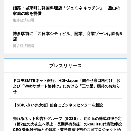
姫路・城東町に韓国料理店「ジュミネ キッチン」 釜山の
家庭の味を提供
姫路経済新聞
博多駅前に「西日本シティビル」開業、商業ゾーンは飲食5
店
博多経済新聞
プレスリリース
ドコモSMTBネット銀行、HDI-Japan「問合せ窓口格付け」お
よび「Webサポート格付け」における「三つ星」獲得のお知ら
せ
【SBIいきいき少短】仙台にビジネスセンターを新設
売れるネット広告社グループ（9235）、約５％の株式取得予定
（第2位の大株主へ浮上・長期保有前提）のkoujitsu代表取締役
CEO 柴田雄平氏との資本・業務提携後初の共同プロジェクト始