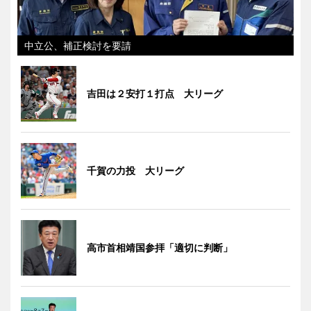
中立公、補正検討を要請
吉田は２安打１打点 大リーグ
千賀の力投 大リーグ
高市首相靖国参拝「適切に判断」