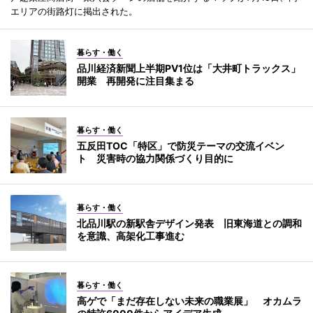
エリアの街路灯に掲出された。
暮らす・働く
品川経済新聞上半期PV1位は「大井町トラックス」
開業 再開発に注目集まる
暮らす・働く
五反田TOC「特区」で防災テーマの交流イベン
ト 災害時の協力関係づくり目的に
暮らす・働く
北品川駅の新駅舎デザイン発表 旧東海道との調和
を意識、高架化工事進む
暮らす・働く
高ゲで「まだ存在しない未来の職業展」 オカムラ