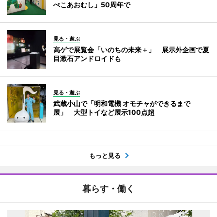
ぺこあおむし」50周年で
見る・遊ぶ
高ゲで展覧会「いのちの未来＋」 展示外企画で夏
目漱石アンドロイドも
見る・遊ぶ
武蔵小山で「明和電機 オモチャができるまで
展」 大型トイなど展示100点超
もっと見る
暮らす・働く