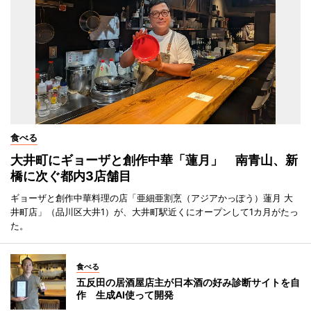
食べる
大井町にギョーザと創作中華「蓮月」 南青山、新
橋に次ぐ都内3店舗目
ギョーザと創作中華料理の店「亜細亜割烹（アジアかっぽう）蓮月 大
井町店」（品川区大井1）が、大井町駅近くにオープンして1カ月がたっ
た。
食べる
五反田の居酒屋店主が日本酒の好み診断サイトを自
作 生成AI使って開発