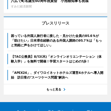
八広で町名誕生60周年祝賀会 小池都知事も祝福
すみだ経済新聞
プレスリリース
困っている外国人旅行者に接した・見かけた会員の95.6％が
「助けたい」日本滞在経験のある外国人講師の95.7％は「もっ
と気軽に声をかけてほしい」
【TAC公務員】8/13(木)「オンラインオリエンテーション（体
験入学）」を無料で開催！学習スタートはじめの1歩！
「APEX24」、ダイワロイネットホテルズ運営4ホテルへ導入開
始 訪日客の“スーツケース問題”解決へ
もっと見る