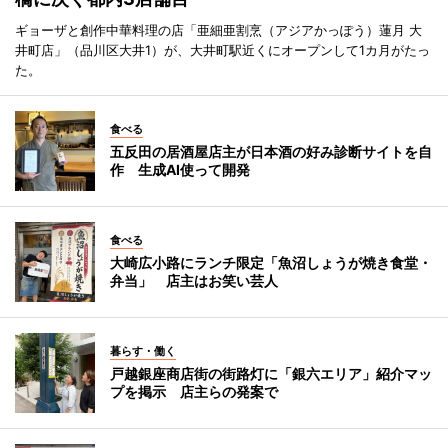
ギョーザと創作中華料理の店「亜細亜割烹（アジアかっぽう）蓮月 大
井町店」（品川区大井1）が、大井町駅近くにオープンして1カ月がたっ
た。
食べる
五反田の居酒屋店主が日本酒の好み診断サイトを自
作 生成AI使って開発
食べる
大崎広小路にランチ限定「魚沼しょうが焼き食堂・
弁当」 店主はお笑い芸人
暮らす・働く
戸越銀座商店街の街路灯に「銀六エリア」紹介マッ
プを掲示 店主らの発案で