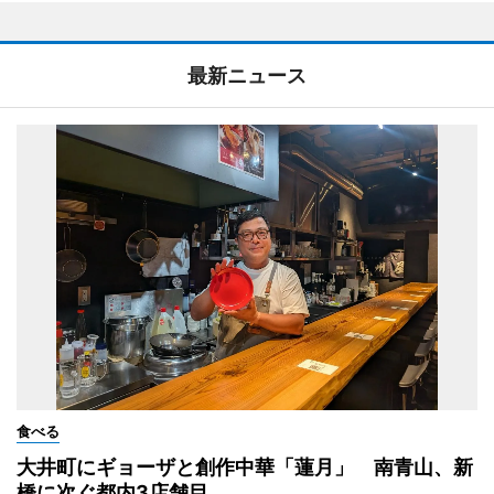
最新ニュース
食べる
大井町にギョーザと創作中華「蓮月」 南青山、新
橋に次ぐ都内3店舗目