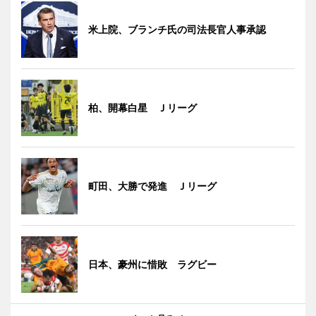
米上院、ブランチ氏の司法長官人事承認
柏、開幕白星 Ｊリーグ
町田、大勝で発進 Ｊリーグ
日本、豪州に惜敗 ラグビー