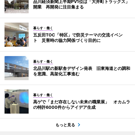
品川経済新聞上半期PV1位は「大井町トラックス」
開業 再開発に注目集まる
暮らす・働く
五反田TOC「特区」で防災テーマの交流イベン
ト 災害時の協力関係づくり目的に
暮らす・働く
北品川駅の新駅舎デザイン発表 旧東海道との調和
を意識、高架化工事進む
暮らす・働く
高ゲで「まだ存在しない未来の職業展」 オカムラ
の特許6000件からアイデア生成
もっと見る