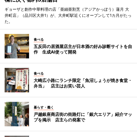
ギョーザと創作中華料理の店「亜細亜割烹（アジアかっぽう）蓮月 大
井町店」（品川区大井1）が、大井町駅近くにオープンして1カ月がたっ
た。
食べる
五反田の居酒屋店主が日本酒の好み診断サイトを自
作 生成AI使って開発
食べる
大崎広小路にランチ限定「魚沼しょうが焼き食堂・
弁当」 店主はお笑い芸人
暮らす・働く
戸越銀座商店街の街路灯に「銀六エリア」紹介マッ
プを掲示 店主らの発案で