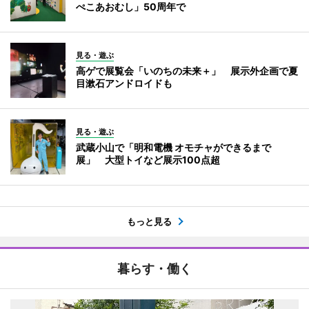
ぺこあおむし」50周年で
見る・遊ぶ
高ゲで展覧会「いのちの未来＋」 展示外企画で夏
目漱石アンドロイドも
見る・遊ぶ
武蔵小山で「明和電機 オモチャができるまで
展」 大型トイなど展示100点超
もっと見る
暮らす・働く