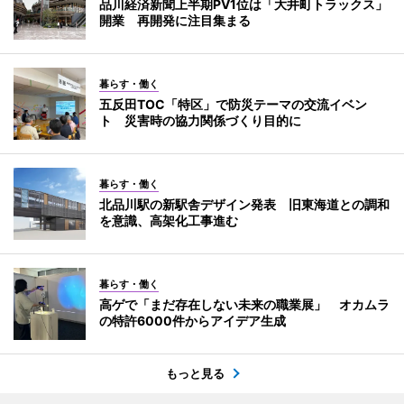
品川経済新聞上半期PV1位は「大井町トラックス」
開業 再開発に注目集まる
暮らす・働く
五反田TOC「特区」で防災テーマの交流イベン
ト 災害時の協力関係づくり目的に
暮らす・働く
北品川駅の新駅舎デザイン発表 旧東海道との調和
を意識、高架化工事進む
暮らす・働く
高ゲで「まだ存在しない未来の職業展」 オカムラ
の特許6000件からアイデア生成
もっと見る