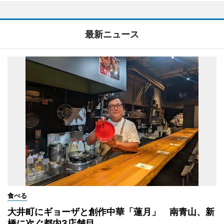
最新ニュース
食べる
大井町にギョーザと創作中華「蓮月」 南青山、新
橋に次ぐ都内3店舗目