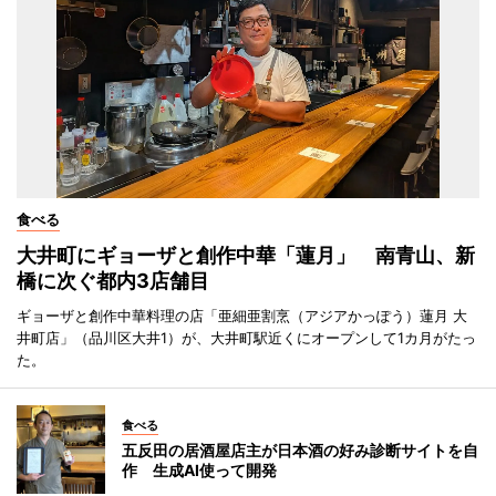
食べる
大井町にギョーザと創作中華「蓮月」 南青山、新
橋に次ぐ都内3店舗目
ギョーザと創作中華料理の店「亜細亜割烹（アジアかっぽう）蓮月 大
井町店」（品川区大井1）が、大井町駅近くにオープンして1カ月がたっ
た。
食べる
五反田の居酒屋店主が日本酒の好み診断サイトを自
作 生成AI使って開発