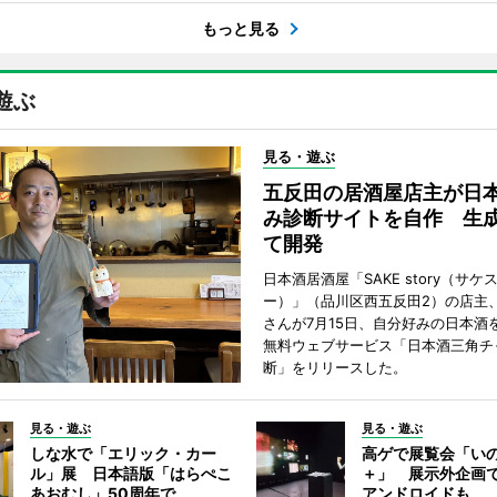
もっと見る
遊ぶ
見る・遊ぶ
五反田の居酒屋店主が日
み診断サイトを自作 生成
て開発
日本酒居酒屋「SAKE story（サケ
ー）」（品川区西五反田2）の店主
さんが7月15日、自分好みの日本酒
無料ウェブサービス「日本酒三角チ
断」をリリースした。
見る・遊ぶ
見る・遊ぶ
しな水で「エリック・カー
高ゲで展覧会「い
ル」展 日本語版「はらぺこ
＋」 展示外企画
あおむし」50周年で
アンドロイドも