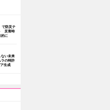
」で防災テ
ト 災害時
目的に
しない未来
ムラの特許
デア生成