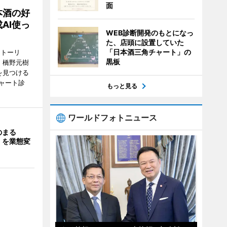
面
本酒の好
AI使っ
WEB診断開発のもとになっ
た、店頭に設置していた
「日本酒三角チャート」の
ストーリ
黒板
、橋野元樹
を見つける
ャート診
もっと見る
ワールドフォトニュース
のまる
」を業態変