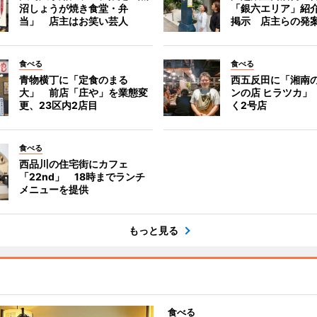
沼しょうが焼き食堂・弁
「銀六エリア」紹
当」 店主はお笑い芸人
掲示 店主らの発
食べる
食べる
青物横丁に「定食のまる
西五反田に「湘南
大」 前店「庄や」を業態変
ンの店 ヒラツカ」
更、23区内2店目
く2号店
食べる
西品川の住宅街にカフェ
「22nd」 18時までランチ
メニューを提供
もっと見る
食べる