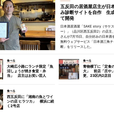
五反田の居酒屋店主が日
み診断サイトを自作 生成
て開発
日本酒居酒屋「SAKE story（サケ
ー）」（品川区西五反田2）の店主
さんが7月15日、自分好みの日本酒
無料ウェブサービス「日本酒三角チ
断」をリリースした。
食べる
食べる
大崎広小路にランチ限定「魚
青物横丁に「定食
沼しょうが焼き食堂・弁
大」 前店「庄や
当」 店主はお笑い芸人
更、23区内2店目
食べる
西五反田に「湘南の魚とワイ
ンの店 ヒラツカ」 横浜に続
く2号店