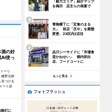
「銀六エリア」紹介マップ
を掲示 店主らの発案で
青物横丁に「定食のまる
大」 前店「庄や」を業態
変更、23区内2店目
本酒の好
品川シーサイドに「市場食
堂かねせい」 都内初出
AI使っ
店、フードコートに
ストーリ
もっと見る
、橋野元樹
を見つける
ャート診
フォトフラッシュ
街路灯に