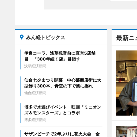
みん経トピックス
最新ニ
伊良コーラ、浅草観音前に直営5店舗
目 「300年続く店」目指す
浅草経済新聞
仙台七夕まつり開幕 中心部商店街に大
型飾り300本、青空の下で風に揺れ
仙台経済新聞
博多で水遊びイベント 映画「ミニオン
ズ＆モンスターズ」とコラボ
博多経済新聞
サザンビーチで2年ぶりに花火大会 全