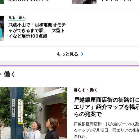
見る・遊ぶ
武蔵小山で「明和電機 オモチ
ャができるまで展」 大型ト
イなど展示100点超
もっと見る
・働く
暮らす・働く
戸越銀座商店街の街路灯
エリア」紹介マップを掲
らの発案で
戸越銀座商店街・銀六会ゾーンの店
るマップが7月19日、同エリアの街
された。