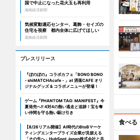
国で中止になった花火玉も再利用
湘南経済新聞
気候変動適応センター、葛飾・セイズの
住宅を視察 都内全体に広げてほしい
葛飾経済新聞
プレスリリース
『ぼのぼの』コラボカフェ「BONO BONO
- shiMATCHAcafe - 」at 洒落CAFE オリ
ジナルグッズ & コラボメニューが登場！
ゲーム『PHANTOM TAG: MANIFEST』今
夏発売へ!! 4対4の熱い逃走と追跡！宝を奪
い仲間を守る熱い駆け引き
食べる
【8/26リアル開催】AI時代のBtoBマーケ
ティングエンタープライズ企業が見据える
「その先へ」HubSpot Japan株式会社と共