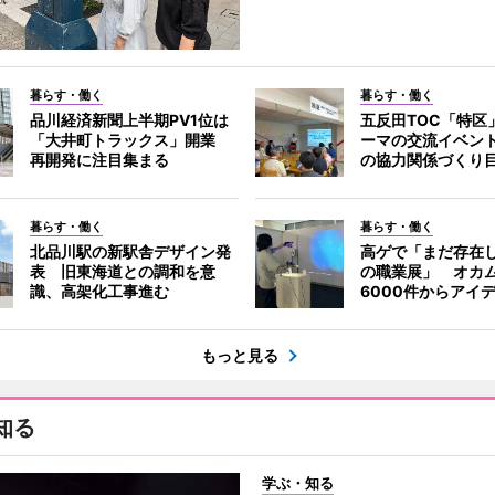
暮らす・働く
暮らす・働く
品川経済新聞上半期PV1位は
五反田TOC「特区
「大井町トラックス」開業
ーマの交流イベン
再開発に注目集まる
の協力関係づくり
暮らす・働く
暮らす・働く
北品川駅の新駅舎デザイン発
高ゲで「まだ存在
表 旧東海道との調和を意
の職業展」 オカ
識、高架化工事進む
6000件からアイ
もっと見る
知る
学ぶ・知る