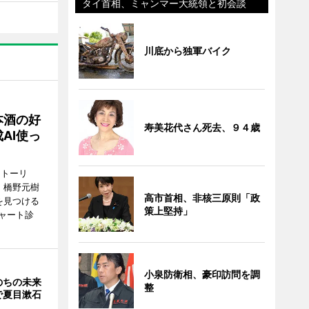
タイ首相、ミャンマー大統領と初会談
川底から独軍バイク
本酒の好
寿美花代さん死去、９４歳
AI使っ
ストーリ
、橋野元樹
高市首相、非核三原則「政
を見つける
策上堅持」
ャート診
小泉防衛相、豪印訪問を調
のちの未来
整
で夏目漱石