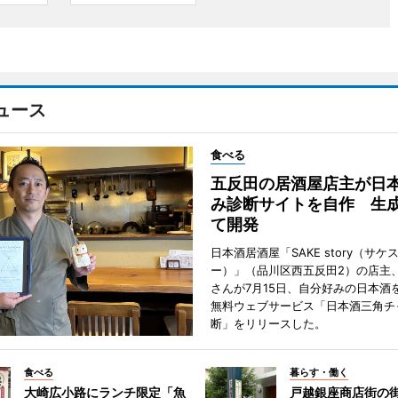
ュース
食べる
五反田の居酒屋店主が日
み診断サイトを自作 生成
て開発
日本酒居酒屋「SAKE story（サケ
ー）」（品川区西五反田2）の店主
さんが7月15日、自分好みの日本酒
無料ウェブサービス「日本酒三角チ
断」をリリースした。
食べる
暮らす・働く
大崎広小路にランチ限定「魚
戸越銀座商店街の