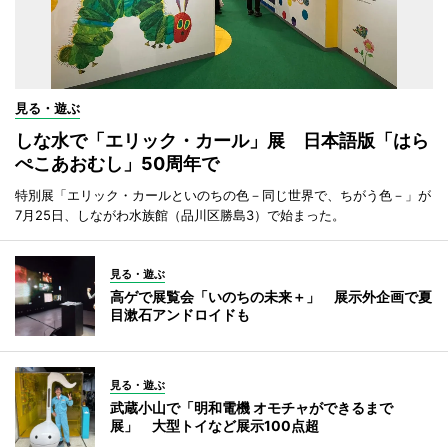
見る・遊ぶ
しな水で「エリック・カール」展 日本語版「はら
ぺこあおむし」50周年で
特別展「エリック・カールといのちの色－同じ世界で、ちがう色－」が
7月25日、しながわ水族館（品川区勝島3）で始まった。
見る・遊ぶ
高ゲで展覧会「いのちの未来＋」 展示外企画で夏
目漱石アンドロイドも
見る・遊ぶ
武蔵小山で「明和電機 オモチャができるまで
展」 大型トイなど展示100点超