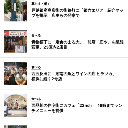
暮らす・働く
戸越銀座商店街の街路灯に「銀六エリア」紹介マッ
プを掲示 店主らの発案で
食べる
青物横丁に「定食のまる大」 前店「庄や」を業態
変更、23区内2店目
食べる
西五反田に「湘南の魚とワインの店 ヒラツカ」
横浜に続く2号店
食べる
西品川の住宅街にカフェ「22nd」 18時までラン
チメニューを提供