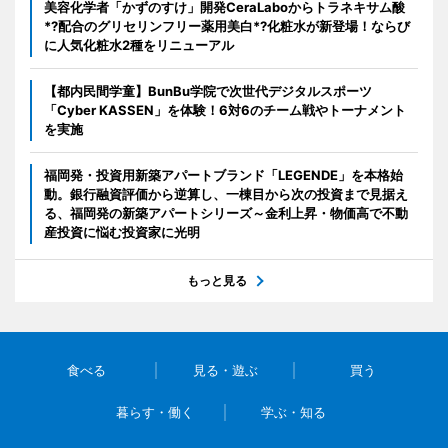
美容化学者「かずのすけ」開発CeraLaboからトラネキサム酸
*?配合のグリセリンフリー薬用美白*?化粧水が新登場！ならび
に人気化粧水2種をリニューアル
【都内民間学童】BunBu学院で次世代デジタルスポーツ
「Cyber KASSEN」を体験！6対6のチーム戦やトーナメント
を実施
福岡発・投資用新築アパートブランド「LEGENDE」を本格始
動。銀行融資評価から逆算し、一棟目から次の投資まで見据え
る、福岡発の新築アパートシリーズ～金利上昇・物価高で不動
産投資に悩む投資家に光明
もっと見る
食べる
見る・遊ぶ
買う
暮らす・働く
学ぶ・知る