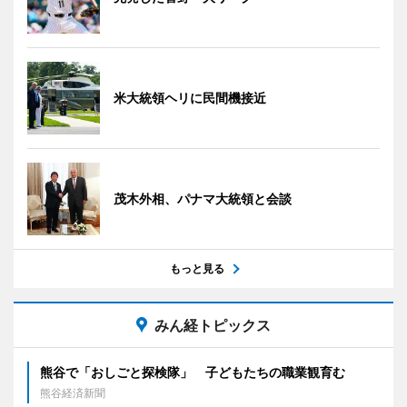
米大統領ヘリに民間機接近
茂木外相、パナマ大統領と会談
もっと見る
みん経トピックス
熊谷で「おしごと探検隊」 子どもたちの職業観育む
熊谷経済新聞