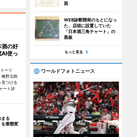
面
WEB診断開発のもとになっ
た、店頭に設置していた
「日本酒三角チャート」の
黒板
本酒の好
もっと見る
AI使っ
ストーリ
ワールドフォトニュース
、橋野元樹
を見つける
ャート診
のまる
」を業態変