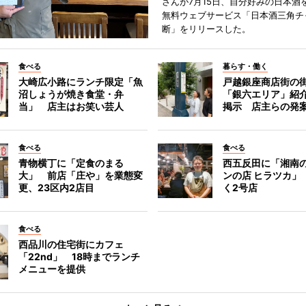
さんが7月15日、自分好みの日本酒
無料ウェブサービス「日本酒三角チ
断」をリリースした。
食べる
暮らす・働く
大崎広小路にランチ限定「魚
戸越銀座商店街の
沼しょうが焼き食堂・弁
「銀六エリア」紹
当」 店主はお笑い芸人
掲示 店主らの発
食べる
食べる
青物横丁に「定食のまる
西五反田に「湘南
大」 前店「庄や」を業態変
ンの店 ヒラツカ」
更、23区内2店目
く2号店
食べる
西品川の住宅街にカフェ
「22nd」 18時までランチ
メニューを提供