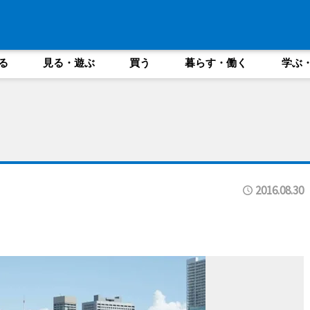
る
見る・遊ぶ
買う
暮らす・働く
学ぶ
2016.08.30