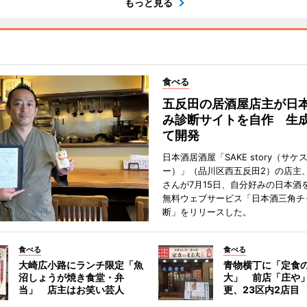
もっと見る
食べる
五反田の居酒屋店主が日
み診断サイトを自作 生成
て開発
日本酒居酒屋「SAKE story（サケ
ー）」（品川区西五反田2）の店主
さんが7月15日、自分好みの日本酒
無料ウェブサービス「日本酒三角チ
断」をリリースした。
食べる
食べる
大崎広小路にランチ限定「魚
青物横丁に「定食
沼しょうが焼き食堂・弁
大」 前店「庄や
当」 店主はお笑い芸人
更、23区内2店目