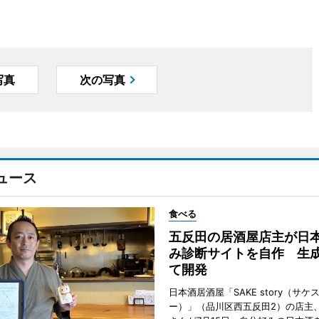
写真
次の写真
ュース
食べる
五反田の居酒屋店主が日
み診断サイトを自作 生成
て開発
日本酒居酒屋「SAKE story（サケ
ー）」（品川区西五反田2）の店主