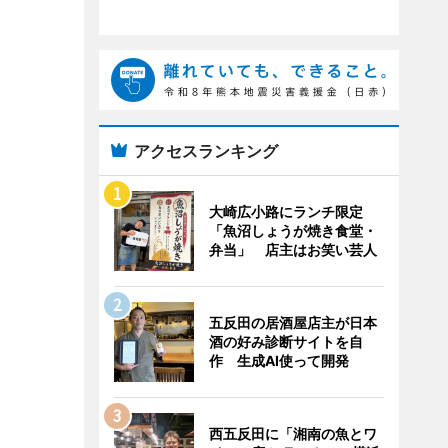
アクセスランキング
大崎広小路にランチ限定
「魚沼しょうが焼き食堂・
弁当」 店主はお笑い芸人
五反田の居酒屋店主が日本
酒の好み診断サイトを自
作 生成AI使って開発
西五反田に「湘南の魚とワ