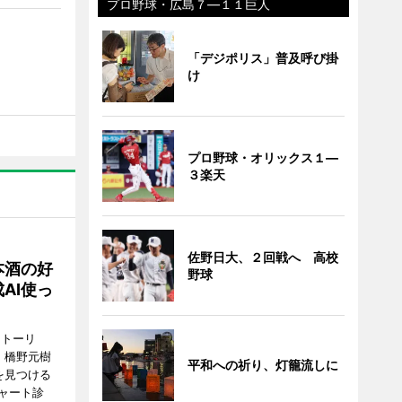
プロ野球・広島７―１１巨人
「デジポリス」普及呼び掛
け
プロ野球・オリックス１―
３楽天
佐野日大、２回戦へ 高校
本酒の好
野球
AI使っ
ストーリ
、橋野元樹
平和への祈り、灯籠流しに
を見つける
ャート診