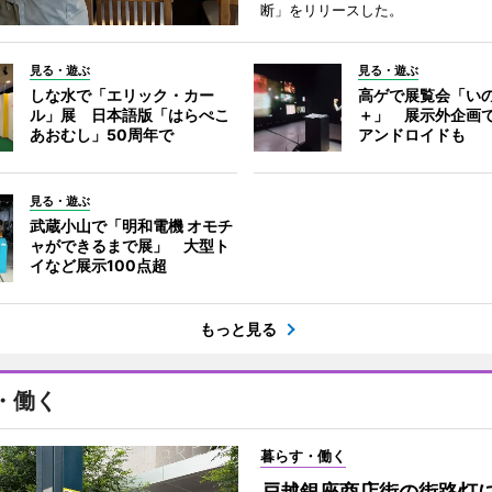
断」をリリースした。
見る・遊ぶ
見る・遊ぶ
しな水で「エリック・カー
高ゲで展覧会「い
ル」展 日本語版「はらぺこ
＋」 展示外企画
あおむし」50周年で
アンドロイドも
見る・遊ぶ
武蔵小山で「明和電機 オモチ
ャができるまで展」 大型ト
イなど展示100点超
もっと見る
・働く
暮らす・働く
戸越銀座商店街の街路灯