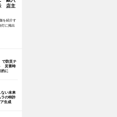
示 店主
舗を紹介す
路灯に掲出
」で防災テ
ト 災害時
目的に
しない未来
ムラの特許
デア生成