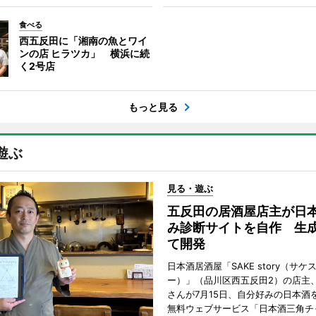
食べる
西五反田に「湘南の魚とワイ
ンの店 ヒラツカ」 横浜に続
く2号店
もっと見る
遊ぶ
見る・遊ぶ
五反田の居酒屋店主が日
み診断サイトを自作 生成
て開発
日本酒居酒屋「SAKE story（サケ
ー）」（品川区西五反田2）の店主
さんが7月15日、自分好みの日本酒
無料ウェブサービス「日本酒三角チ