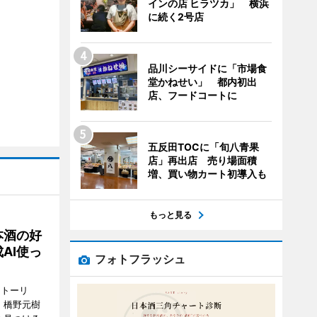
インの店 ヒラツカ」 横浜
に続く2号店
品川シーサイドに「市場食
堂かねせい」 都内初出
店、フードコートに
五反田TOCに「旬八青果
店」再出店 売り場面積
増、買い物カート初導入も
もっと見る
本酒の好
AI使っ
フォトフラッシュ
ストーリ
、橋野元樹