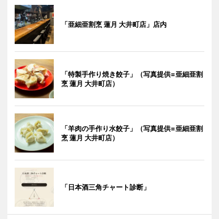
「亜細亜割烹 蓮月 大井町店」店内
「特製手作り焼き餃子」（写真提供=亜細亜割
烹 蓮月 大井町店）
「羊肉の手作り水餃子」（写真提供=亜細亜割
烹 蓮月 大井町店）
「日本酒三角チャート診断」