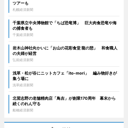
ツアーも
札幌経済新聞
千葉県立中央博物館で「ちば恐竜博」 巨大肉食恐竜や海
の捕食者も
千葉経済新聞
岩木山神社向かいに「お山の花彩食堂 龍の憩」 和食職人
の夫婦が経営
弘前経済新聞
浅草・松が谷にニットカフェ「ito-mori」 編み物好きが
集う場に
浅草経済新聞
北習志野の老舗精肉店「鳥吉」が創業170周年 幕末から
続くのれん守る
船橋経済新聞