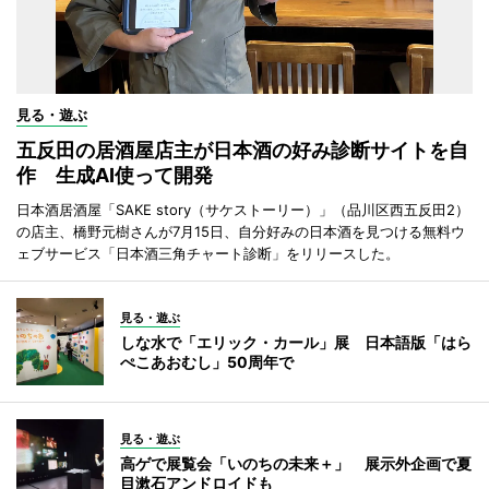
見る・遊ぶ
五反田の居酒屋店主が日本酒の好み診断サイトを自
作 生成AI使って開発
日本酒居酒屋「SAKE story（サケストーリー）」（品川区西五反田2）
の店主、橋野元樹さんが7月15日、自分好みの日本酒を見つける無料ウ
ェブサービス「日本酒三角チャート診断」をリリースした。
見る・遊ぶ
しな水で「エリック・カール」展 日本語版「はら
ぺこあおむし」50周年で
見る・遊ぶ
高ゲで展覧会「いのちの未来＋」 展示外企画で夏
目漱石アンドロイドも