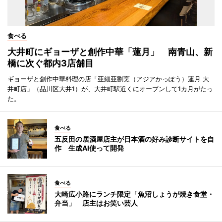
食べる
大井町にギョーザと創作中華「蓮月」 南青山、新
橋に次ぐ都内3店舗目
ギョーザと創作中華料理の店「亜細亜割烹（アジアかっぽう）蓮月 大
井町店」（品川区大井1）が、大井町駅近くにオープンして1カ月がたっ
た。
食べる
五反田の居酒屋店主が日本酒の好み診断サイトを自
作 生成AI使って開発
食べる
大崎広小路にランチ限定「魚沼しょうが焼き食堂・
弁当」 店主はお笑い芸人