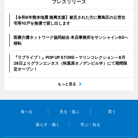
プレスリリース
【令和8年熊本地震 復興支援】被災された方に豊島区の公営住
宅等10戸を無償で貸し出します
医療介護ネットワーク協同組合 本店事務所をサンシャイン60へ
移転
『ラブライブ！』POP UP STORE～マリンコレクション～8月
28日よりグランエンタス（秋葉原オノデンビル1F）にて期間限
定オープン！
もっと見る
食べる
見る・遊ぶ
買う
暮らす・働く
学ぶ・知る