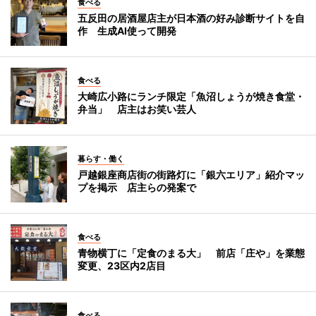
食べる
五反田の居酒屋店主が日本酒の好み診断サイトを自
作 生成AI使って開発
食べる
大崎広小路にランチ限定「魚沼しょうが焼き食堂・
弁当」 店主はお笑い芸人
暮らす・働く
戸越銀座商店街の街路灯に「銀六エリア」紹介マッ
プを掲示 店主らの発案で
食べる
青物横丁に「定食のまる大」 前店「庄や」を業態
変更、23区内2店目
食べる