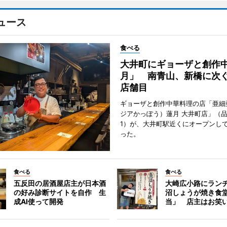
ュース
食べる
大井町にギョーザと創作
月」 南青山、新橋に次ぐ
店舗目
ギョーザと創作中華料理の店「亜細
ジアかっぽう）蓮月 大井町店」（
1）が、大井町駅近くにオープンして
った。
食べる
食べる
五反田の居酒屋店主が日本酒
大崎広小路にラン
の好み診断サイトを自作 生
沼しょうが焼き食
成AI使って開発
当」 店主はお笑