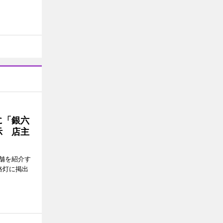
に「銀六
示 店主
舗を紹介す
路灯に掲出