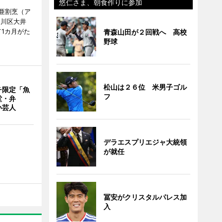
悠仁さま、朝食作りに参加
亜割烹（ア
品川区大井
1カ月がた
青森山田が２回戦へ 高校
野球
松山は２６位 米男子ゴル
チ限定「魚
フ
堂・弁
い芸人
デラエスプリエジャ大統領
が就任
冨安がクリスタルパレス加
入