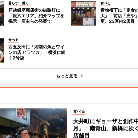
暮らす・働く
食べる
戸越銀座商店街の街路灯に
青物横丁に「定食
「銀六エリア」紹介マップを
大」 前店「庄や
掲示 店主らの発案で
更、23区内2店目
食べる
西五反田に「湘南の魚とワイ
ンの店 ヒラツカ」 横浜に続
く2号店
もっと見る
食べる
大井町にギョーザと創作
月」 南青山、新橋に次ぐ
店舗目