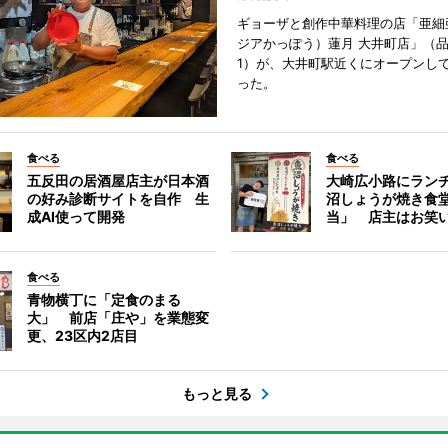
ギョーザと創作中華料理の店「亜細
ジアかっぽう）蓮月 大井町店」（
1）が、大井町駅近くにオープンして
った。
食べる
食べる
五反田の居酒屋店主が日本酒
大崎広小路にラン
の好み診断サイトを自作 生
沼しょうが焼き食
成AI使って開発
当」 店主はお笑
食べる
青物横丁に「定食のまる
大」 前店「庄や」を業態変
更、23区内2店目
もっと見る