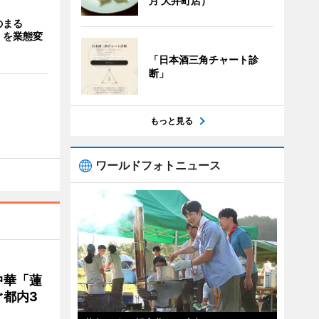
月 大井町店）
のまる
」を業態変
「日本酒三角チャート診
断」
もっと見る
ワールドフォトニュース
中華「蓮
都内3