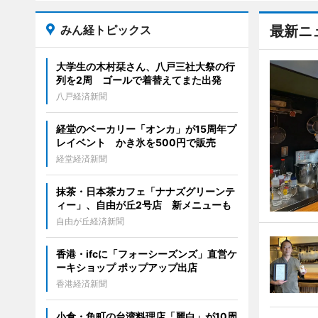
みん経トピックス
最新ニ
大学生の木村栞さん、八戸三社大祭の行
列を2周 ゴールで着替えてまた出発
八戸経済新聞
経堂のベーカリー「オンカ」が15周年プ
レイベント かき氷を500円で販売
経堂経済新聞
抹茶・日本茶カフェ「ナナズグリーンテ
ィー」、自由が丘2号店 新メニューも
自由が丘経済新聞
香港・ifcに「フォーシーズンズ」直営ケ
ーキショップ ポップアップ出店
香港経済新聞
小倉・魚町の台湾料理店「麗白」が10周