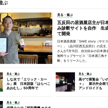
遊ぶ
見る・遊ぶ
五反田の居酒屋店主が日
み診断サイトを自作 生成
て開発
日本酒居酒屋「SAKE story（サケ
ー）」（品川区西五反田2）の店主
さんが7月15日、自分好みの日本酒
無料ウェブサービス「日本酒三角チ
断」をリリースした。
見る・遊ぶ
見る・遊ぶ
しな水で「エリック・カー
高ゲで展覧会「い
ル」展 日本語版「はらぺこ
＋」 展示外企画
あおむし」50周年で
アンドロイドも
見る・遊ぶ
武蔵小山で「明和電機 オモチ