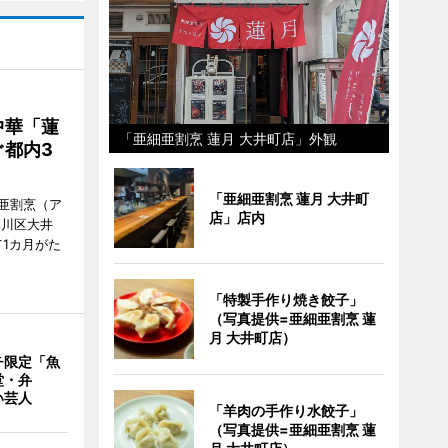
中華「蓮
「亜細亜割烹 蓮月 大井町店」外観
都内3
「亜細亜割烹 蓮月 大井町
亜割烹（ア
店」店内
品川区大井
1カ月がた
「特製手作り焼き餃子」
（写真提供=亜細亜割烹 蓮
月 大井町店）
チ限定「魚
堂・弁
い芸人
「羊肉の手作り水餃子」
（写真提供=亜細亜割烹 蓮