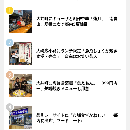
大井町にギョーザと創作中華「蓮月」 南青
山、新橋に次ぐ都内3店舗目
大崎広小路にランチ限定「魚沼しょうが焼き
食堂・弁当」 店主はお笑い芸人
大井町に海鮮居酒屋「魚えもん」 399円均
一、炉端焼きメニューも用意
品川シーサイドに「市場食堂かねせい」 都
内初出店、フードコートに