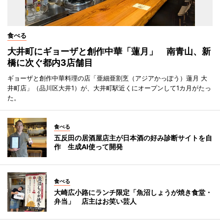
食べる
大井町にギョーザと創作中華「蓮月」 南青山、新
橋に次ぐ都内3店舗目
ギョーザと創作中華料理の店「亜細亜割烹（アジアかっぽう）蓮月 大
井町店」（品川区大井1）が、大井町駅近くにオープンして1カ月がたっ
た。
食べる
五反田の居酒屋店主が日本酒の好み診断サイトを自
作 生成AI使って開発
食べる
大崎広小路にランチ限定「魚沼しょうが焼き食堂・
弁当」 店主はお笑い芸人