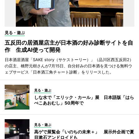
見る・遊ぶ
五反田の居酒屋店主が日本酒の好み診断サイトを自
作 生成AI使って開発
日本酒居酒屋「SAKE story（サケストーリー）」（品川区西五反田2）
の店主、橋野元樹さんが7月15日、自分好みの日本酒を見つける無料ウ
ェブサービス「日本酒三角チャート診断」をリリースした。
見る・遊ぶ
しな水で「エリック・カール」展 日本語版「はら
ぺこあおむし」50周年で
見る・遊ぶ
高ゲで展覧会「いのちの未来＋」 展示外企画で夏
目漱石アンドロイドも