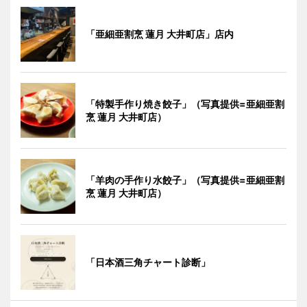
「亜細亜割烹 蓮月 大井町店」店内
「特製手作り焼き餃子」（写真提供=亜細亜割
烹 蓮月 大井町店）
「羊肉の手作り水餃子」（写真提供=亜細亜割
烹 蓮月 大井町店）
「日本酒三角チャート診断」