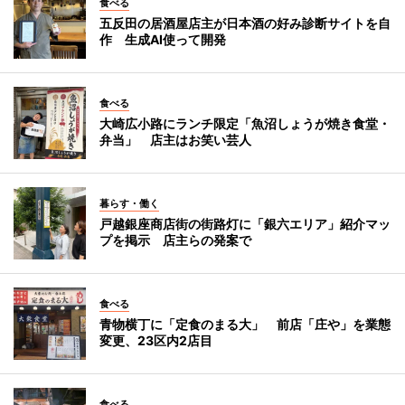
食べる
五反田の居酒屋店主が日本酒の好み診断サイトを自
作 生成AI使って開発
食べる
大崎広小路にランチ限定「魚沼しょうが焼き食堂・
弁当」 店主はお笑い芸人
暮らす・働く
戸越銀座商店街の街路灯に「銀六エリア」紹介マッ
プを掲示 店主らの発案で
食べる
青物横丁に「定食のまる大」 前店「庄や」を業態
変更、23区内2店目
食べる