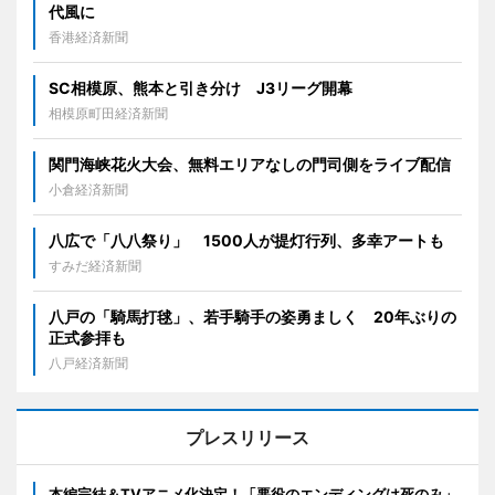
代風に
香港経済新聞
SC相模原、熊本と引き分け J3リーグ開幕
相模原町田経済新聞
関門海峡花火大会、無料エリアなしの門司側をライブ配信
小倉経済新聞
八広で「八八祭り」 1500人が提灯行列、多幸アートも
すみだ経済新聞
八戸の「騎馬打毬」、若手騎手の姿勇ましく 20年ぶりの
正式参拝も
八戸経済新聞
プレスリリース
本編完結＆TVアニメ化決定！「悪役のエンディングは死のみ」