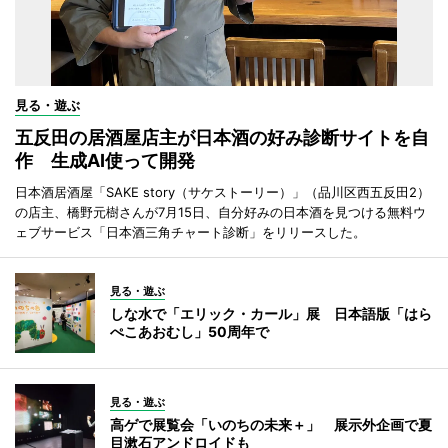
見る・遊ぶ
五反田の居酒屋店主が日本酒の好み診断サイトを自
作 生成AI使って開発
日本酒居酒屋「SAKE story（サケストーリー）」（品川区西五反田2）
の店主、橋野元樹さんが7月15日、自分好みの日本酒を見つける無料ウ
ェブサービス「日本酒三角チャート診断」をリリースした。
見る・遊ぶ
しな水で「エリック・カール」展 日本語版「はら
ぺこあおむし」50周年で
見る・遊ぶ
高ゲで展覧会「いのちの未来＋」 展示外企画で夏
目漱石アンドロイドも