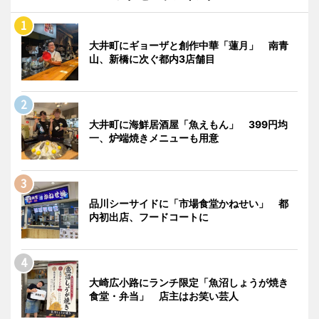
大井町にギョーザと創作中華「蓮月」 南青
山、新橋に次ぐ都内3店舗目
大井町に海鮮居酒屋「魚えもん」 399円均
一、炉端焼きメニューも用意
品川シーサイドに「市場食堂かねせい」 都
内初出店、フードコートに
大崎広小路にランチ限定「魚沼しょうが焼き
食堂・弁当」 店主はお笑い芸人