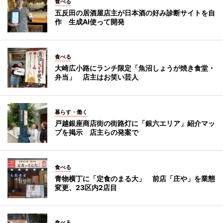
食べる
五反田の居酒屋店主が日本酒の好み診断サイトを自
作 生成AI使って開発
食べる
大崎広小路にランチ限定「魚沼しょうが焼き食堂・
弁当」 店主はお笑い芸人
暮らす・働く
戸越銀座商店街の街路灯に「銀六エリア」紹介マッ
プを掲示 店主らの発案で
食べる
青物横丁に「定食のまる大」 前店「庄や」を業態
変更、23区内2店目
食べる