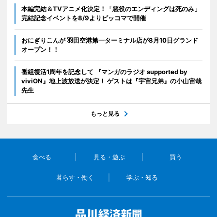
本編完結＆TVアニメ化決定！「悪役のエンディングは死のみ」
完結記念イベントを8/9よりピッコマで開催
おにぎりこんが 羽田空港第一ターミナル店が8月10日グランド
オープン！！
番組復活1周年を記念して 『マンガのラジオ supported by
viviON』地上波放送が決定！ ゲストは『宇宙兄弟』の小山宙哉
先生
もっと見る
食べる
見る・遊ぶ
買う
暮らす・働く
学ぶ・知る