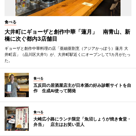
食べる
大井町にギョーザと創作中華「蓮月」 南青山、新
橋に次ぐ都内3店舗目
ギョーザと創作中華料理の店「亜細亜割烹（アジアかっぽう）蓮月 大
井町店」（品川区大井1）が、大井町駅近くにオープンして1カ月がたっ
た。
食べる
五反田の居酒屋店主が日本酒の好み診断サイトを自
作 生成AI使って開発
食べる
大崎広小路にランチ限定「魚沼しょうが焼き食堂・
弁当」 店主はお笑い芸人